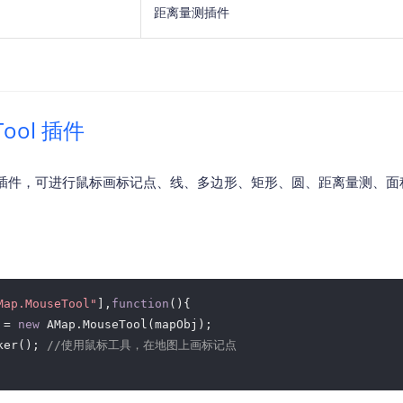
距离量测插件
Tool 插件
插件，可进行鼠标画标记点、线、多边形、矩形、圆、距离量测、面
Map.MouseTool"
],
function
(
)
{ 

 = 
new
 AMap.MouseTool(mapObj); 

ker(); 
//使用鼠标工具，在地图上画标记点