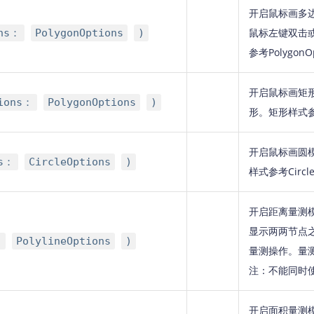
开启鼠标画多
鼠标左键双击
ons：
PolygonOptions
)
参考PolygonO
开启鼠标画矩
tions：
PolygonOptions
)
形。矩形样式参考P
开启鼠标画圆
ns：
CircleOptions
)
样式参考Circle
开启距离量测
显示两两节点
：
PolylineOptions
)
量测操作。量
注：不能同时使用
开启面积量测