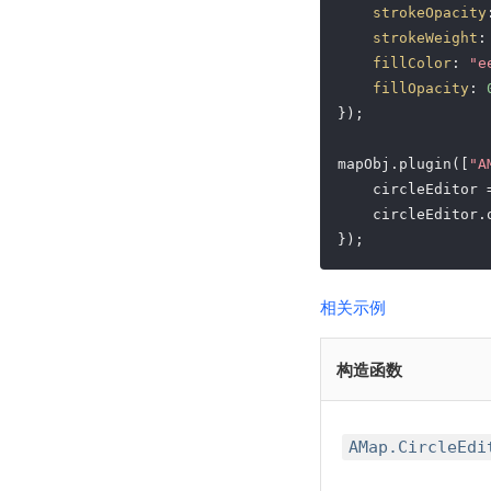
strokeOpacity
strokeWeight
:
fillColor
: 
"e
fillOpacity
: 
}); 

mapObj.plugin([
"A
    circleEditor 
    circleEditor.o
});
相关示例
构造函数
AMap.CircleEdi