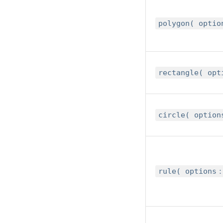
polygon( opti
rectangle( op
circle( optio
rule( options