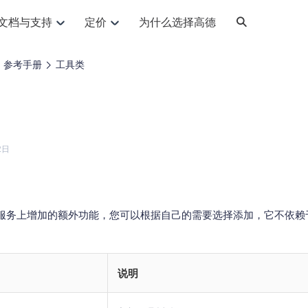
文档与支持
定价
为什么选择高德
网格化营销
三农场景可视化
API
品升级
路线导航
Android 平台
地图产品
iOS 平台
NEW
NEW
参考手册
工具类
提供银行网格化营销场景应用
提供乡村振兴三农场景应用
鸿蒙星河版导航SDK
Android 地图SDK
鸿蒙星河版地图SDK
iOS 地图SDK
NEW
HOT
智慧交通
社交
鸿蒙星河版导航SDK
鸿蒙星河版-轻量地图SDK
JS API
SaaS
优化交通资源配置，赋能智慧交通系统
Android 轻量版地图SDK
社交应用位置服务解决方案
iOS 轻量版地图SDK
id定位问题相关
导航
动态地图
HOT
HOT
出行
Android 定位SDK
运动
iOS 定位SDK
轻松地在APP中加入导航能力
动态地图展示、配置
提供Geolocation定位插件
2日
提供网约车等出行场景解决方案
运动类应用解决方案
ndroid
iOS
API
JS
Android
iOS
HarmonyOS
Android 导航SDK
iOS 导航SDK
换为详细结构化的地址
路线规划
3D地图
HOT
HOT
O2O
智能硬件
提供步行、驾车等规划能力
3D动态地图展示、配置
 API
Android 猎鹰SDK
iOS 猎鹰SDK
4种地图元素可定制
到店、到家等多种O2O业务解决方案
智能硬件LBS解决方案
PI
JS
Android
iOS
服务上增加的额外功能，您可以根据自己的需要选择添加，它不依赖
猎鹰服务
地铁图
相关问题
上门服务调度
零售铺货
提供专业轨迹管理服务
简单易用的移动端地铁线路图开发接口
提供上门业务调度解决方案
零售快消行业，渠道铺货解决方案
PI
Android
iOS
JS
Android
iOS
货车路径规划
静态地图
说明
专业的货车路径规划服务
灵活地将高德地图迁入应用网页
PI
Android
iOS
智能调度引擎
3D地形图