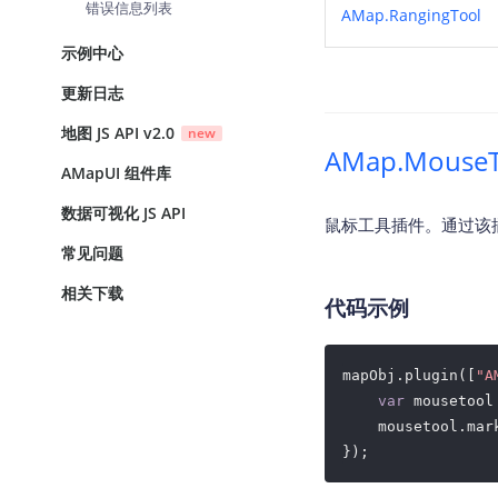
错误信息列表
AMap.RangingTool
示例中心
更新日志
地图 JS API v2.0
new
AMap.Mouse
AMapUI 组件库
数据可视化 JS API
鼠标工具插件。通过该
常见问题
相关下载
代码示例
mapObj.plugin([
"A
var
 mousetool
    mousetool.mar
});