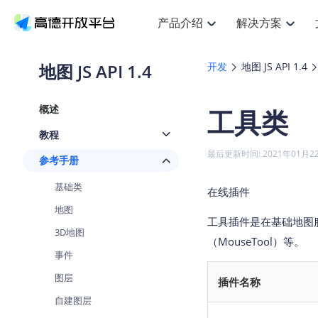
产品介绍
解决方案
空间智能
搜索定位
API
产品定价
JS 
产
NEW
产品介绍
解决方案
文档与支持
定价
地图 JS API 1.4
开发
地图 JS API 1.4
提供LBS领域的Agent解决方案
Web基础服务API
JS API
鸿蒙星河版定位SDK
产品定价
高级能力
HOT
高德开放平台产品介绍
提供各行业LBS解决方案
高德开放平台开发文档与
开放平台产品定价
热门推荐
智能手表
NEW
鸿蒙星河版定位SDK
概述
工具类
服务支持
数据可视化
Web高级服务API
提供智能守护与运动出行解决方案
技术服务许可
企业智图
Android定位
Andro
查看全部文档
产品定价
教程
搜索
HOT
地图组件
查看全部文档
物流服务API
智能眼镜
GeoHUB自定义地图
云图市场
NEW
位置、周边、行政区、ID等查询接口
浏览器定位
JS API
最后更新时间: 2021年01月2
参考手册
智能眼镜实时导航及智慧出行解决方案
API
JS
Android
iOS
A
URI API
猎鹰服务 API
GeoHUB数据中心
逆地理编码
经纬度转
定位
HOT
基础类
世界地图
在线插件
NEW
基于LBS的定位服务
地铁图 JS
自定义地图
7大类4
面向开发者提供全球范围内LBS服务
API
Android
iOS
A
地图
工具插件是在基础地图
地理/逆地理编码
认证开发商
商业授权
3D地图
智能两轮车
NEW
位置名称与经纬度之间转换服务
（MouseTool）等。
合规精确的两轮车场景导航
API
JS
Android
iOS
A
事件
地理围栏
手机银行
图层
NEW
插件名称
虚拟空间围栏服务
提供手机银行APP地图应用
API
Android
iOS
A
自建图层
天气查询