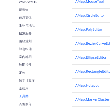
AMap.MouseTool
WMS/WMTS
查询目标区域当前/未来天气
覆盖物
智能硬件定位
AMap.CircleEditor
信息窗体
通过基站、Wifi获取位置信息
坐标与地址
AMap.PolyEditor
搜索服务
路径规划
AMap.BezierCurveEd
轨迹纠偏
室内地图
AMap.EllipseEditor
地图控件
AMap.RectangleEdit
定位
数学计算库
AMap.Hotspot
基础库
工具类
AMap.MarkerCluster
其他服务