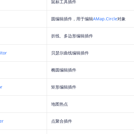
鼠标工具插件
智能外勤调度，提升效益
卫星地形图还原真实地形地貌
物流服务
圆编辑插件，用于编辑
AMap.Circle
对象
提供智慧物流API服务接口
折线、多边形编辑插件
公交信息查询
查询公交信息
itor
贝瑟尔曲线编辑插件
交通路况查询
查询交通态势情况
椭圆编辑插件
高级路径规划
高级路径规划等能力
or
矩形编辑插件
地图热点
er
点聚合插件