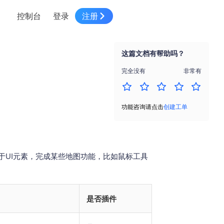
控制台
登录
注册
智慧物流
高级地图工具
鸿蒙星河版平台
高德地图小程序
大模型开发工具
服务
针对物流行业提供解决方案
这篇文档有帮助吗？
世界地图
鸿蒙星河版地图SDK
地图小程序
SKILL专区
常见问题
NEW
HOT
NEW
完全没有
非常有
电商
电商物流行业解决方案
自定义地图
鸿蒙星河版定位SDK
客户管理
MCP Server
创建工单
NEW
HOT
高德开放平台 CLI
地址服务
地图数据可视化 (LOCA)
鸿蒙星河版导航SDK
员工管理
示例中心
NEW
NEW
功能咨询请点击
创建工单
综合地址服务，满足客户全景化需求
地图数据中心 (GeoHUB)
送货提效
合规中心
企业智图
坐标拾取器
地图小程序API
技术服务
一张图轻松管理企业数据
于UI元素，完成某些地图功能，比如鼠标工具
高德地图URI Web
空间智能开放平台
智能派单
一站式精准智能派单解决方案
高德地图URI APP
空间智能开放平台
NEW
用真实空间信息解答业务问题
是否插件
三维模型转换
微信小程序插件