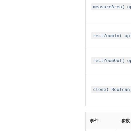
measureArea( o
rectZoomIn( o
rectZoomOut( o
close( Boolean
事件
参数