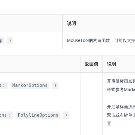
说明
MouseTool的构造函数，目前仅支
p
)
返回值
说明
开启鼠标画点
ns：
MarkerOptions
)
样式参考Marke
开启鼠标画折
双击或右键单击结
ions：
PolylineOptions
)
置