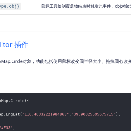
鼠标工具绘制覆盖物结束时触发此事件，obj对
ype,obj}
ditor 插件
Map.Circle对象，功能包括使用鼠标改变圆半径大小、拖拽圆心改
AMap.Circle({

ap.LngLat(
"116.40332221984863"
,
"39.90025505675715"
),

"#F33"
,
