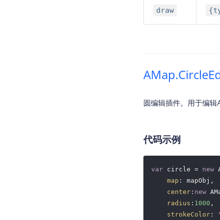
draw
{t
AMap.CircleE
圆编辑插件。用于编辑A
代码示例
var
 circle = 
new
 
map
: mapObj,

center
:
new
 AM
radius
:
1000
,

strokeColor
: 