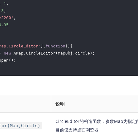
: 
1
,

 
3
,

e2200"
,

0.35
Map.CircleEditor"
],
function
(
)
{ 

= 
new
 AMap.CircleEditor(mapObj,circle); 

pen(); 

说明
CircleEditor的构造函数，参数Map为
tor(Map,Circle)
目前仅支持桌面浏览器