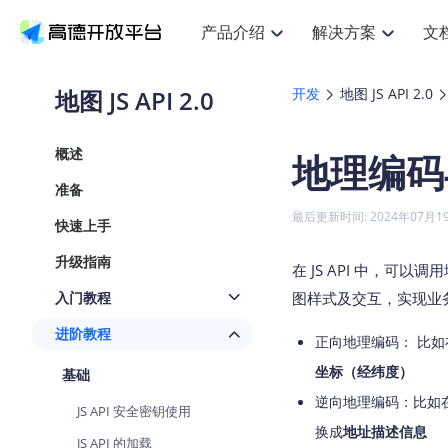
产品介绍
解决方案
文
空间智能
搜索定位
API
产品定价
JS AP
产品
NEW
产品介绍
解决方案
文档与支持
定价
地图 JS API 2.0
开发
地图 JS API 2.0
提供LBS领域的Agent解决方案
提
Web基础服务API
JS API
鸿蒙星河版定位SDK
产品定价
高级能力
鸿蒙
HOT
高德开放平台产品介绍
提供各行业LBS解决方案
高德开放平台开发文档与
开放平台产品定价
热门推荐
智能手表
NEW
鸿蒙星河版定位SDK
鸿蒙
概述
地理编码
服务支持
数据可视化JS
Web高级服务API
提供智能守护与运动出行解决方案
技术服务许可
企业智图Sa
优
Android定位
Android
查看全部文档
产品定价
准备
搜索
导航
HOT
地图组件
查看全部文档
物流服务API
智能眼镜
GeoHUB自定义地图
云图市场
NEW
位置、周边、行政区、ID等查询接口
轻松
浏览器定位
JS API提供G
最后更新时间: 2024年07月1
快速上手
智能眼镜实时导航及智慧出行解决方案
提
API
JS
Android
iOS
Andr
URI API
猎鹰服务 API
GeoHUB数据中心
逆地理编码
经纬度转换
定位
路线
HOT
升级指南
世界地图
O
在 JS API 中，可
NEW
基于LBS的定位服务
提供
地铁图 JS A
自定义地图
7大类44种
到
面向开发者提供全球范围内LBS服务
API
Android
iOS
API
入门教程
图样式及交互，实现业
地理/逆地理编码
猎鹰
认证开发商
商业授权相
智能两轮车
NEW
进阶教程
位置名称与经纬度之间转换服务
提供
正向地理编码： 比
提
合规精确的两轮车场景导航
API
JS
Android
iOS
API
坐标（经纬度）
基础
地理围栏
货车
手机银行
NEW
虚拟空间围栏服务
逆向地理编码：比如
专业
提供手机银行APP地图应用
JS API 安全密钥使用
API
Android
iOS
API
换成
地址描述信息
天气查询
智能
JS API 的加载