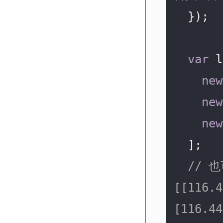
  });

var
 l
new
new
new
  ];

// 也
[[116.4
[116.44