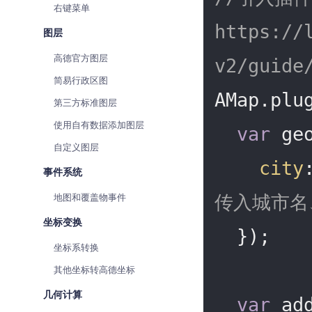
右键菜单
https://
图层
高德官方图层
v2/guide
简易行政区图
AMap.plu
第三方标准图层
使用自有数据添加图层
var
 ge
自定义图层
city
事件系统
地图和覆盖物事件
传入城市名、a
坐标变换
  });

坐标系转换
其他坐标转高德坐标
几何计算
var
 ad