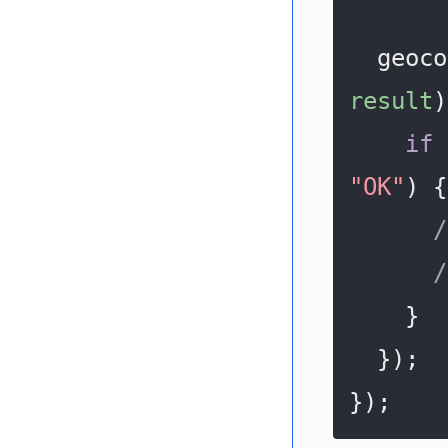
  geo
result
)
if
 
"OK"
) {

    }

  });

});