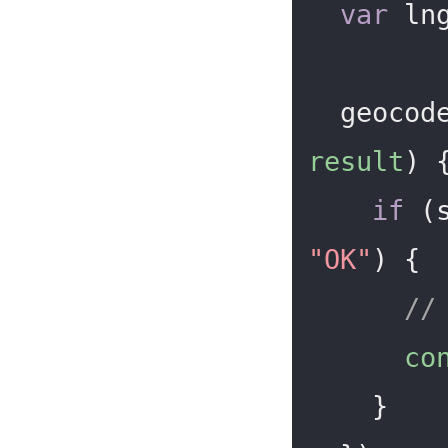
var
 ln
  geoco
result
) 
{
if
 (
"OK"
) {

/
co
    }
