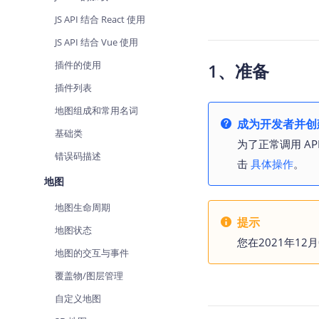
查询目标区域当前/未来天气
智能
JS API 结合 React 使用
智能硬件定位
物流
JS API 结合 Vue 使用
通过基站、Wifi获取位置信息
提供
插件的使用
1、准备
公交
插件列表
查询
地图组成和常用名词
成为开发者并创建
交通
基础类
为了正常调用 AP
查询
错误码描述
击
具体操作
。
高级
地图
高级
地图生命周期
提示
地图状态
您在2021年12
地图的交互与事件
覆盖物/图层管理
自定义地图