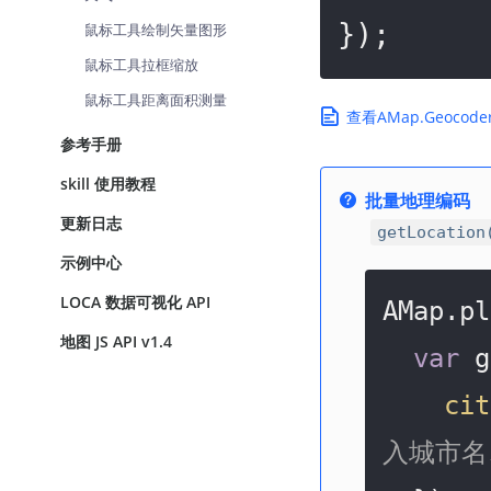
});
鼠标工具绘制矢量图形
鼠标工具拉框缩放
鼠标工具距离面积测量
查看AMap.Geoco
参考手册
skill 使用教程
批量地理编码
更新日志
getLocation
示例中心
LOCA 数据可视化 API
AMap.pl
地图 JS API v1.4
var
 g
cit
入城市名、