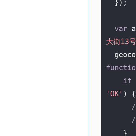
  });

var
 a
大街13号
functio
if
 
'OK'
) {

    }
