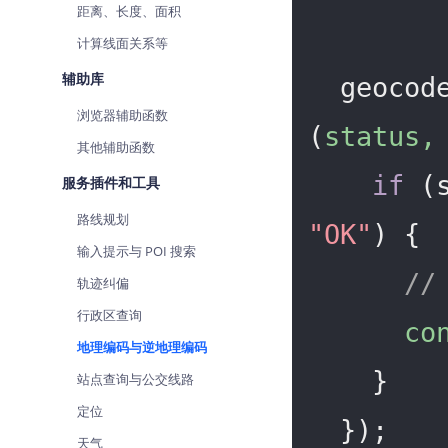
距离、长度、面积
计算线面关系等
辅助库
  geoco
浏览器辅助函数
(
status,
其他辅助函数
if
 (
服务插件和工具
路线规划
"OK"
) {

输入提示与 POI 搜索
/
轨迹纠偏
行政区查询
co
地理编码与逆地理编码
    }

站点查询与公交线路
定位
  });

天气