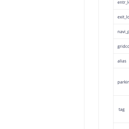
entr_
exit_l
navi_
gridc
alias
parki
tag