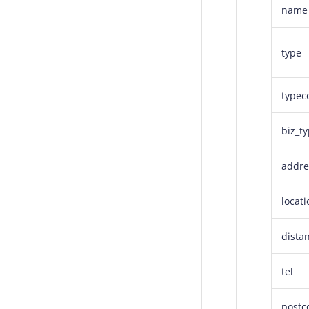
name
type
typec
biz_t
addre
locati
dista
tel
postc