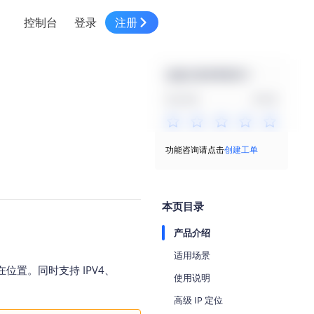
控制台
登录
注册
智慧物流
高级地图工具
鸿蒙星河版平台
高德地图小程序
大模型开发工具
服务
针对物流行业提供解决方案
这篇文档有帮助吗？
世界地图
鸿蒙星河版地图SDK
地图小程序
SKILL专区
常见问题
NEW
HOT
NEW
完全没有
非常有
电商
电商物流行业解决方案
自定义地图
鸿蒙星河版定位SDK
客户管理
MCP Server
创建工单
NEW
HOT
高德开放平台 CLI
地址服务
地图数据可视化 (LOCA)
鸿蒙星河版导航SDK
员工管理
示例中心
NEW
NEW
功能咨询请点击
创建工单
综合地址服务，满足客户全景化需求
地图数据中心 (GeoHUB)
送货提效
合规中心
企业智图
坐标拾取器
地图小程序API
技术服务
一张图轻松管理企业数据
本页目录
高德地图URI Web
空间智能开放平台
智能派单
产品介绍
一站式精准智能派单解决方案
高德地图URI APP
适用场景
空间智能开放平台
NEW
在位置。同时支持 IPV4、
用真实空间信息解答业务问题
使用说明
三维模型转换
高级 IP 定位
微信小程序插件