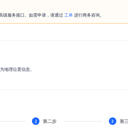
智能外勤调度，提升效益
卫星地形图还原真实地形地貌
属于高级服务接口。如需申请，请通过
工单
进行商务咨询。
物流服务
提供智慧物流API服务接口
公交信息查询
查询公交信息
交通路况查询
查询交通态势情况
转换为地理位置信息。
高级路径规划
高级路径规划等能力
第二步
第
2
3