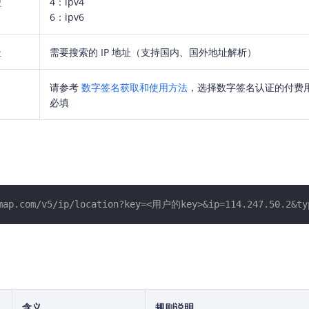
型
4：ipv4
6：ipv6
址
需要搜索的 IP 地址（支持国内、国外地址解析）
请参考
数字签名获取和使用方法
，
选择数字签名认证的付费
必填
map.com/v5/ip/location?key=<用户的key>&ip=114.247.50.2&ty
含义
规则说明