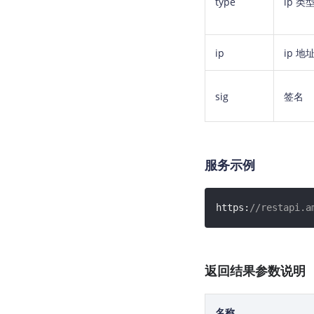
type
ip 类
ip
ip 地
sig
签名
服务示例
https:
//restapi.a
返回结果参数说明
名称