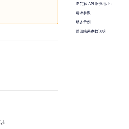
IP 定位 API 服务地址：
地图Flutter插件
请求参数
地图名片
服务示例
返回结果参数说明
三步