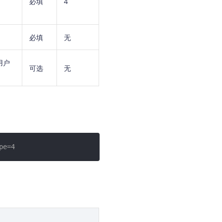
必填
4
必填
无
用户
可选
无
pe=4