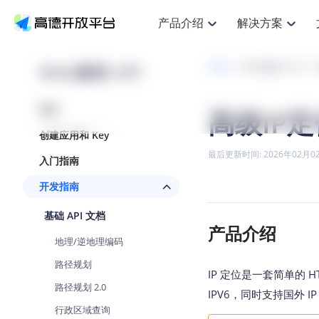
产品介绍
解决方案
空间智能
搜索定位
API
产品定价
JS 
产
NEW
产品介绍
解决方案
文档与支持
定价
Web服务 API
开发
Web服务 API
提供LBS领域的Agent解决方案
Web基础服务API
JS API
鸿蒙星河版定位SDK
产品定价
高级能力
HOT
高德开放平台产品介绍
提供各行业LBS解决方案
高德开放平台开发文档与
开放平台产品定价
热门推荐
智能手表
NEW
鸿蒙星河版定位SDK
概述
高级IP定
服务支持
数据可视化
Web高级服务API
提供智能守护与运动出行解决方案
技术服务许可
企业智图
Android定位
Andro
查看全部文档
产品定价
创建应用和 Key
搜索
HOT
地图组件
查看全部文档
物流服务API
智能眼镜
GeoHUB自定义地图
云图市场
NEW
位置、周边、行政区、ID等查询接口
浏览器定位
JS API
最后更新时间: 2026年02月0
入门指南
智能眼镜实时导航及智慧出行解决方案
API
JS
Android
iOS
A
URI API
猎鹰服务 API
GeoHUB数据中心
逆地理编码
经纬度转
定位
HOT
开发指南
世界地图
NEW
基于LBS的定位服务
地铁图 JS
自定义地图
7大类4
面向开发者提供全球范围内LBS服务
API
Android
iOS
A
基础 API 文档
地理/逆地理编码
认证开发商
产品介绍
商业授权
智能两轮车
NEW
位置名称与经纬度之间转换服务
地理/逆地理编码
合规精确的两轮车场景导航
API
JS
Android
iOS
A
路径规划
地理围栏
IP 定位是一套简单的 H
手机银行
NEW
虚拟空间围栏服务
路径规划 2.0
提供手机银行APP地图应用
IPV6，同时支持国外 I
API
Android
iOS
A
行政区域查询
天气查询