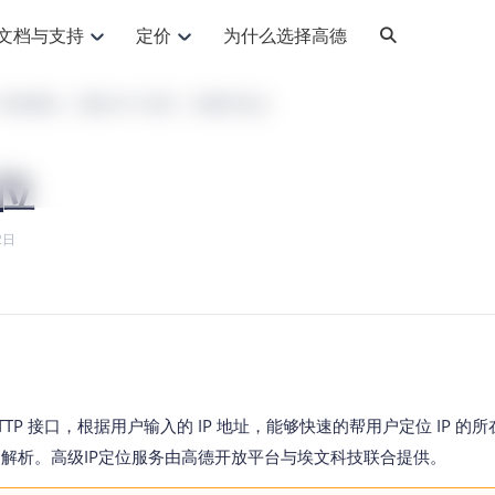
文档与支持
定价
为什么选择高德
网格化营销
三农场景可视化
API
品升级
路线导航
Android 平台
地图产品
iOS 平台
NEW
NEW
开发指南
高级 API 文档
高级IP定位
提供银行网格化营销场景应用
提供乡村振兴三农场景应用
鸿蒙星河版导航SDK
Android 地图SDK
鸿蒙星河版地图SDK
iOS 地图SDK
NEW
HOT
智慧交通
社交
鸿蒙星河版导航SDK
鸿蒙星河版-轻量地图SDK
位
JS API
SaaS
优化交通资源配置，赋能智慧交通系统
Android 轻量版地图SDK
社交应用位置服务解决方案
iOS 轻量版地图SDK
id定位问题相关
导航
动态地图
HOT
HOT
出行
Android 定位SDK
运动
iOS 定位SDK
轻松地在APP中加入导航能力
动态地图展示、配置
提供Geolocation定位插件
2日
提供网约车等出行场景解决方案
运动类应用解决方案
ndroid
iOS
API
JS
Android
iOS
HarmonyOS
Android 导航SDK
iOS 导航SDK
换为详细结构化的地址
路线规划
3D地图
HOT
HOT
O2O
智能硬件
提供步行、驾车等规划能力
3D动态地图展示、配置
 API
Android 猎鹰SDK
iOS 猎鹰SDK
4种地图元素可定制
到店、到家等多种O2O业务解决方案
智能硬件LBS解决方案
PI
JS
Android
iOS
猎鹰服务
地铁图
相关问题
上门服务调度
零售铺货
提供专业轨迹管理服务
简单易用的移动端地铁线路图开发接口
提供上门业务调度解决方案
零售快消行业，渠道铺货解决方案
PI
Android
iOS
JS
Android
iOS
货车路径规划
静态地图
TTP 接口，根据用户输入的 IP 地址，能够快速的帮用户定位 IP 的所
专业的货车路径规划服务
灵活地将高德地图迁入应用网页
P 解析。
高级IP定位服务由高德开放平台与埃文科技联合提供。
PI
Android
iOS
智能调度引擎
3D地形图