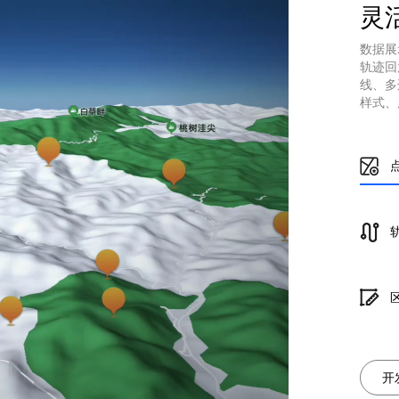
灵
数据展
轨迹回
线、多
样式、
开