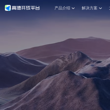
产品介绍
解决方案
空间智能
搜索定位
API
产品定价
JS 
产
NEW
产品介绍
解决方案
文档与支持
定价
提供LBS领域的Agent解决方案
Web基础服务API
JS API
鸿蒙星河版定位SDK
产品定价
高级能力
HOT
高德开放平台产品介绍
提供各行业LBS解决方案
高德开放平台开发文档与
开放平台产品定价
热门推荐
智能手表
NEW
鸿蒙星河版定位SDK
服务支持
数据可视化
Web高级服务API
提供智能守护与运动出行解决方案
技术服务许可
企业智图
Android定位
Andro
查看全部文档
产品定价
搜索
HOT
地图组件
查看全部文档
物流服务API
智能眼镜
GeoHUB自定义地图
云图市场
NEW
位置、周边、行政区、ID等查询接口
浏览器定位
JS API
智能眼镜实时导航及智慧出行解决方案
API
JS
Android
iOS
A
URI API
猎鹰服务 API
GeoHUB数据中心
逆地理编码
经纬度转
定位
HOT
世界地图
NEW
基于LBS的定位服务
地铁图 JS
自定义地图
7大类4
面向开发者提供全球范围内LBS服务
API
Android
iOS
A
地理/逆地理编码
认证开发商
商业授权
智能两轮车
NEW
位置名称与经纬度之间转换服务
合规精确的两轮车场景导航
API
JS
Android
iOS
A
地理围栏
手机银行
NEW
虚拟空间围栏服务
提供手机银行APP地图应用
API
Android
iOS
A
天气查询