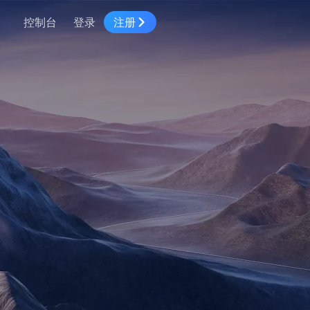
控制台
登录
注册
智慧物流
高级地图工具
鸿蒙星河版平台
高德地图小程序
大模型开发工具
服务
针对物流行业提供解决方案
世界地图
鸿蒙星河版地图SDK
地图小程序
SKILL专区
常见问题
NEW
HOT
NEW
电商
电商物流行业解决方案
自定义地图
鸿蒙星河版定位SDK
客户管理
MCP Server
创建工单
NEW
HOT
高德开放平台 CLI
地址服务
地图数据可视化 (LOCA)
鸿蒙星河版导航SDK
员工管理
示例中心
NEW
NEW
综合地址服务，满足客户全景化需求
地图数据中心 (GeoHUB)
送货提效
合规中心
企业智图
坐标拾取器
地图小程序API
技术服务
一张图轻松管理企业数据
高德地图URI Web
空间智能开放平台
智能派单
一站式精准智能派单解决方案
高德地图URI APP
空间智能开放平台
NEW
用真实空间信息解答业务问题
三维模型转换
微信小程序插件