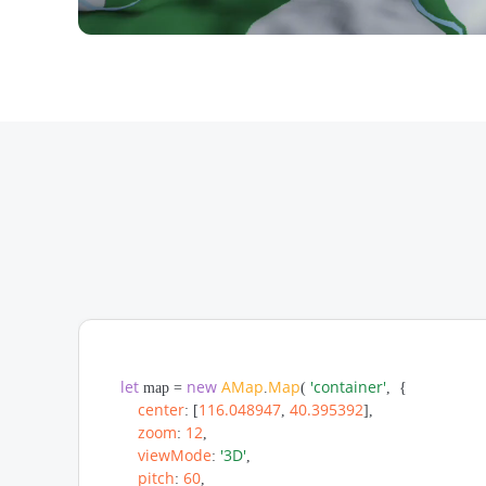
let
new
AMap
Map
'container'
 map = 
.
( 
,  {

center
116.048947
40.395392
: [
, 
],

zoom
12
: 
,

viewMode
'3D'
: 
,

pitch
60
: 
,
