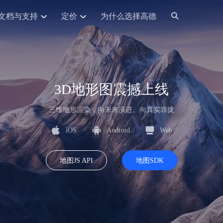
文档与支持
定价
为什么选择高德
网格化营销
三农场景可视化
API
品升级
路线导航
Android 平台
地图产品
iOS 平台
NEW
NEW
提供银行网格化营销场景应用
提供乡村振兴三农场景应用
鸿蒙星河版导航SDK
Android 地图SDK
鸿蒙星河版地图SDK
iOS 地图SDK
NEW
HOT
智慧交通
社交
鸿蒙星河版导航SDK
鸿蒙星河版-轻量地图SDK
JS API
SaaS
优化交通资源配置，赋能智慧交通系统
Android 轻量版地图SDK
社交应用位置服务解决方案
iOS 轻量版地图SDK
3D地形图震撼上线
id定位问题相关
导航
动态地图
HOT
HOT
出行
Android 定位SDK
运动
iOS 定位SDK
轻松地在APP中加入导航能力
动态地图展示、配置
提供Geolocation定位插件
三维地形渲染，向未来演进、向真实靠拢
提供网约车等出行场景解决方案
运动类应用解决方案
ndroid
iOS
API
JS
Android
iOS
HarmonyOS
Android 导航SDK
iOS 导航SDK
换为详细结构化的地址
路线规划
3D地图
HOT
HOT
iOS
Android
Web
O2O
智能硬件
提供步行、驾车等规划能力
3D动态地图展示、配置
 API
Android 猎鹰SDK
iOS 猎鹰SDK
4种地图元素可定制
到店、到家等多种O2O业务解决方案
智能硬件LBS解决方案
PI
JS
Android
iOS
猎鹰服务
地铁图
相关问题
地图JS API
地图SDK
上门服务调度
零售铺货
提供专业轨迹管理服务
简单易用的移动端地铁线路图开发接口
提供上门业务调度解决方案
零售快消行业，渠道铺货解决方案
PI
Android
iOS
JS
Android
iOS
货车路径规划
静态地图
专业的货车路径规划服务
灵活地将高德地图迁入应用网页
PI
Android
iOS
智能调度引擎
3D地形图