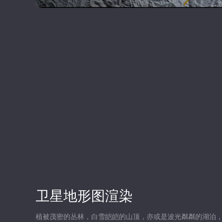
卫星地形图渲染
植被茂密的丛林，白雪皑皑的山顶，亦或是波光粼粼的湖泊