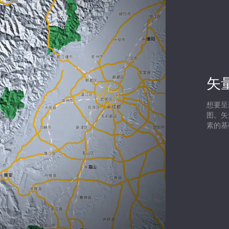
矢
想要呈
图。矢
素的基