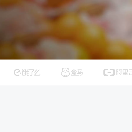
天气查询
智能
查询目标区域当前/未来天气
智能外
智能硬件定位
物流
通过基站、Wifi获取位置信息
提供智
公交
查询公
交通
查询交
高级
高级路