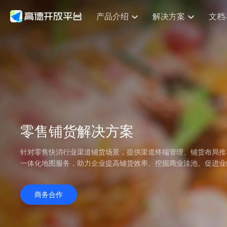
产品介绍
解决方案
文档
空间智能
网
NEW
搜索定位
API
产品定价
JS API
产品升
产品介绍
解决方案
文档与支持
定价
提供LBS领域的Agent解决方案
提供
鸿蒙星河版定位SDK
Web基础服务API
产品定价
JS API
高级能力
鸿蒙星
高德开放平台产品介绍
提供各行业LBS解决方案
高德开放平台开发文档与
开放平台产品定价
HOT
热门推荐
智能手表
智
NEW
鸿蒙星河版定位SDK
鸿蒙星
服务支持
提供智能守护与运动出行解决方案
优化
Web高级服务API
技术服务许可
Android定位
数据可视化JS 
企业智图Saa
Android定位
查看全部文档
产品定价
搜索
导航
HOT
查看全部文档
智能眼镜
浏览器定位
出
JS API提供Geo
NEW
物流服务API
GeoHUB自定义地图
地图组件
云图市场
位置、周边、行政区、ID等查询接口
轻松地
智能眼镜实时导航及智慧出行解决方案
提供
API
JS
Android
iOS
Androi
逆地理编码
经纬度转换为详
零售铺货解决方案
猎鹰服务 API
GeoHUB数据中心
URI API
定位
路线
HOT
世界地图
O2
NEW
自定义地图
7大类44种地图
基于LBS的定位服务
提供步
面向开发者提供全球范围内LBS服务
到店
针对零售快消行业渠道铺货场景，提供渠道终端管理、铺货布局推
地铁图 JS AP
API
Android
iOS
API
认证开发商
商业授权相关问
一体化地图服务，助力企业提高铺货效率、挖掘商业洼池、促进业
地理/逆地理编码
猎鹰
智能两轮车
上
NEW
位置名称与经纬度之间转换服务
提供专
合规精确的两轮车场景导航
提供
API
JS
Android
iOS
API
商务合作
地理围栏
货车
手机银行
NEW
虚拟空间围栏服务
专业的
提供手机银行APP地图应用
API
Android
iOS
API