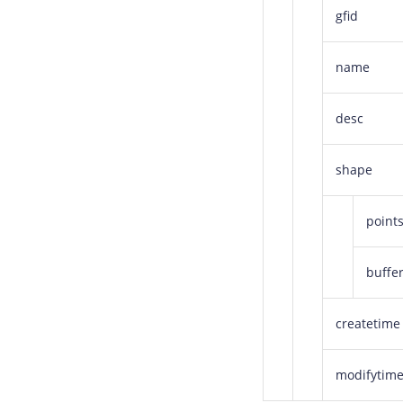
gfid
name
desc
shape
point
buffe
createtime
modifytim