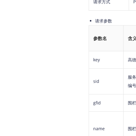
请求方式
P
请求参数
参数名
含
key
高德
服
sid
编
gfid
围栏
name
围