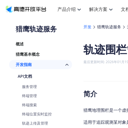
产品介绍
解决方案
文
空间智能
搜索定位
API
产品定价
JS AP
产品
NEW
产品介绍
解决方案
文档与支持
定价
猎鹰轨迹服务
开发
猎鹰轨迹服务
提供LBS领域的Agent解决方案
提
Web基础服务API
JS API
鸿蒙星河版定位SDK
产品定价
高级能力
鸿蒙
HOT
高德开放平台产品介绍
提供各行业LBS解决方案
高德开放平台开发文档与
开放平台产品定价
热门推荐
智能手表
NEW
鸿蒙星河版定位SDK
鸿蒙
概述
轨迹围栏
服务支持
数据可视化JS
Web高级服务API
提供智能守护与运动出行解决方案
技术服务许可
企业智图Sa
优
Android定位
Android
查看全部文档
产品定价
猎鹰基本概念
搜索
导航
HOT
地图组件
查看全部文档
物流服务API
智能眼镜
GeoHUB自定义地图
云图市场
NEW
位置、周边、行政区、ID等查询接口
轻松
浏览器定位
JS API提供G
最后更新时间: 2026年01月1
开发指南
智能眼镜实时导航及智慧出行解决方案
提
API
JS
Android
iOS
Andr
URI API
猎鹰服务 API
GeoHUB数据中心
逆地理编码
经纬度转换
定位
路线
HOT
API文档
世界地图
O
NEW
基于LBS的定位服务
提供
地铁图 JS A
自定义地图
7大类44种
到
面向开发者提供全球范围内LBS服务
API
Android
iOS
API
服务管理
地理/逆地理编码
猎鹰
认证开发商
简介
商业授权相
智能两轮车
NEW
终端管理
位置名称与经纬度之间转换服务
提供
提
合规精确的两轮车场景导航
API
JS
Android
iOS
API
终端搜索
地理围栏
货车
猎鹰地理围栏是一个虚
手机银行
NEW
终端位置实时监控
虚拟空间围栏服务
专业
提供手机银行APP地图应用
API
Android
iOS
API
适用于追踪观测某对象
轨迹上传及管理
天气查询
智能