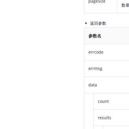
pagesize
数
返回参数
参数名
errcode
errmsg
data
count
results