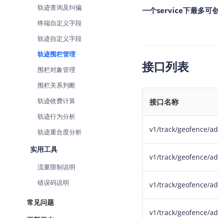
轨迹查询及纠偏
查询目标区域当前/未来天气
智能
一个service下最多
终端自定义字段
智能硬件定位
物流
轨迹自定义字段
通过基站、Wifi获取位置信息
提供
轨迹围栏管理
公交
接口列表
查询
围栏对象管理
围栏关系判断
交通
查询
轨迹收费计算
接口名称
轨迹行为分析
高级
v1/track/geofence/ad
高级
轨迹重合度分析
实用工具
v1/track/geofence/a
流量限制说明
错误码说明
v1/track/geofence/ad
常见问题
v1/track/geofence/ad