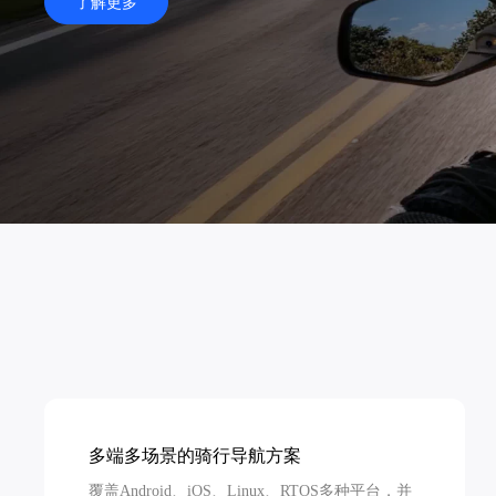
了解更多
天气查询
智能
查询目标区域当前/未来天气
智能外
智能硬件定位
物流
通过基站、Wifi获取位置信息
提供智
公交
查询公
交通
查询交
高级
高级路
多端多场景的骑行导航方案
覆盖Android、iOS、Linux、RTOS多种平台，并