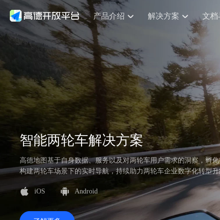
产品介绍
解决方案
文档
空间智能
网
NEW
搜索定位
API
产品定价
JS API
产品升
产品介绍
解决方案
文档与支持
定价
提供LBS领域的Agent解决方案
提供
鸿蒙星河版定位SDK
Web基础服务API
产品定价
JS API
高级能力
鸿蒙星
HOT
高德开放平台产品介绍
提供各行业LBS解决方案
高德开放平台开发文档与
开放平台产品定价
热门推荐
智能手表
智
NEW
鸿蒙星河版定位SDK
鸿蒙星
服务支持
提供智能守护与运动出行解决方案
优化
Web高级服务API
技术服务许可
数据可视化JS 
企业智图Saa
Android定位
Android定位
查看全部文档
产品定价
搜索
导航
HOT
查看全部文档
智能眼镜
出
浏览器定位
NEW
JS API提供Geo
物流服务API
GeoHUB自定义地图
地图组件
云图市场
位置、周边、行政区、ID等查询接口
轻松地
智能眼镜实时导航及智慧出行解决方案
提供
API
JS
Android
iOS
Androi
逆地理编码
经纬度转换为详
猎鹰服务 API
GeoHUB数据中心
URI API
定位
路线
HOT
世界地图
O2
NEW
智能两轮车解决方案
自定义地图
7大类44种地图
基于LBS的定位服务
提供步
面向开发者提供全球范围内LBS服务
到店
地铁图 JS AP
API
Android
iOS
API
认证开发商
商业授权相关问
高德地图基于自身数据、服务以及对两轮车用户需求的洞察，孵化
地理/逆地理编码
猎鹰
智能两轮车
上
NEW
构建两轮车场景下的实时导航，持续助力两轮车企业数字化转型升
位置名称与经纬度之间转换服务
提供专
合规精确的两轮车场景导航
提供
API
JS
Android
iOS
API
iOS
Android
地理围栏
货车
手机银行
NEW
虚拟空间围栏服务
专业的
提供手机银行APP地图应用
API
Android
iOS
API