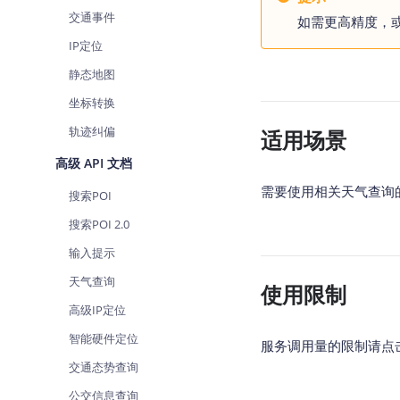
查询目标区域当前/未来天气
智能
交通事件
如需更高精度，
IP定位
智能硬件定位
物流
通过基站、Wifi获取位置信息
提供
静态地图
坐标转换
公交
查询
轨迹纠偏
适用场景
高级 API 文档
交通
查询
需要使用相关天气查询
搜索POI
高级
搜索POI 2.0
高级
输入提示
天气查询
使用限制
高级IP定位
智能硬件定位
服务调用量的限制请点
交通态势查询
公交信息查询