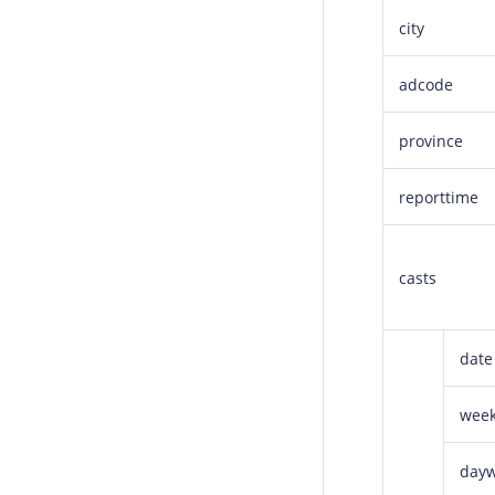
city
adcode
province
reporttime
casts
date
wee
dayw