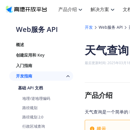
产品介绍
解决方案
文
空间智能
搜索定位
API
产品定价
JS AP
产品
NEW
产品介绍
解决方案
文档与支持
定价
Web服务 API
开发
Web服务 API
提供LBS领域的Agent解决方案
提
Web基础服务API
JS API
鸿蒙星河版定位SDK
产品定价
高级能力
鸿蒙
HOT
高德开放平台产品介绍
提供各行业LBS解决方案
高德开放平台开发文档与
开放平台产品定价
热门推荐
智能手表
NEW
鸿蒙星河版定位SDK
鸿蒙
概述
天气查询
服务支持
数据可视化JS
Web高级服务API
提供智能守护与运动出行解决方案
技术服务许可
企业智图Sa
优
Android定位
Android
查看全部文档
产品定价
创建应用和 Key
搜索
导航
HOT
地图组件
查看全部文档
物流服务API
智能眼镜
GeoHUB自定义地图
云图市场
NEW
位置、周边、行政区、ID等查询接口
轻松
浏览器定位
JS API提供G
最后更新时间: 2025年03月1
入门指南
智能眼镜实时导航及智慧出行解决方案
提
API
JS
Android
iOS
Andr
URI API
猎鹰服务 API
GeoHUB数据中心
逆地理编码
经纬度转换
定位
路线
HOT
开发指南
世界地图
O
NEW
基于LBS的定位服务
提供
地铁图 JS A
自定义地图
7大类44种
到
面向开发者提供全球范围内LBS服务
API
Android
iOS
API
基础 API 文档
地理/逆地理编码
猎鹰
认证开发商
产品介绍
商业授权相
智能两轮车
NEW
位置名称与经纬度之间转换服务
提供
地理/逆地理编码
提
合规精确的两轮车场景导航
API
JS
Android
iOS
API
路径规划
地理围栏
货车
天气查询是一个简单的 H
手机银行
NEW
虚拟空间围栏服务
专业
路径规划 2.0
提供手机银行APP地图应用
API
Android
iOS
API
行政区域查询
天气查询
提示
智能