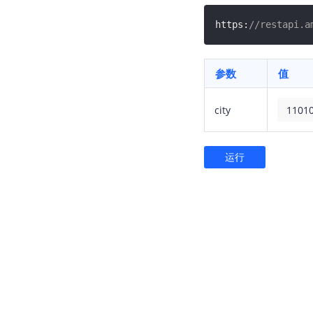
https:
//restapi.a
参数
值
city
运行