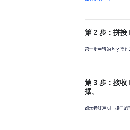
查询目标区域当前/未来天气
智能
智能硬件定位
物流
通过基站、Wifi获取位置信息
提供
第 2 步：拼接 
公交
查询
第一步申请的 key 
交通
查询
高级
高级
第 3 步：接收
据。
如无特殊声明，接口的输