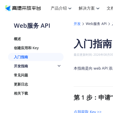
产品介绍
解决方案
文
空间智能
搜索定位
API
产品定价
JS AP
产品
NEW
产品介绍
解决方案
文档与支持
定价
Web服务 API
开发
Web服务 API
提供LBS领域的Agent解决方案
提
Web基础服务API
JS API
鸿蒙星河版定位SDK
产品定价
高级能力
鸿蒙
HOT
高德开放平台产品介绍
提供各行业LBS解决方案
高德开放平台开发文档与
开放平台产品定价
热门推荐
智能手表
NEW
鸿蒙星河版定位SDK
鸿蒙
概述
入门指南
服务支持
数据可视化JS
Web高级服务API
提供智能守护与运动出行解决方案
技术服务许可
企业智图Sa
优
Android定位
Android
查看全部文档
产品定价
创建应用和 Key
搜索
导航
HOT
地图组件
查看全部文档
物流服务API
智能眼镜
GeoHUB自定义地图
云图市场
NEW
位置、周边、行政区、ID等查询接口
轻松
浏览器定位
JS API提供G
最后更新时间: 2026年08月0
入门指南
智能眼镜实时导航及智慧出行解决方案
提
API
JS
Android
iOS
Andr
URI API
猎鹰服务 API
GeoHUB数据中心
逆地理编码
经纬度转换
定位
路线
HOT
开发指南
世界地图
O
本指南是向 web AP
NEW
基于LBS的定位服务
提供
地铁图 JS A
自定义地图
7大类44种
到
面向开发者提供全球范围内LBS服务
API
Android
iOS
API
常见问题
地理/逆地理编码
猎鹰
认证开发商
商业授权相
智能两轮车
NEW
更新日志
位置名称与经纬度之间转换服务
提供
提
合规精确的两轮车场景导航
API
JS
Android
iOS
API
相关下载
第 1 步：申请”
地理围栏
货车
手机银行
NEW
虚拟空间围栏服务
专业
提供手机银行APP地图应用
API
Android
iOS
API
天气查询
点我获取 Key >>
智能