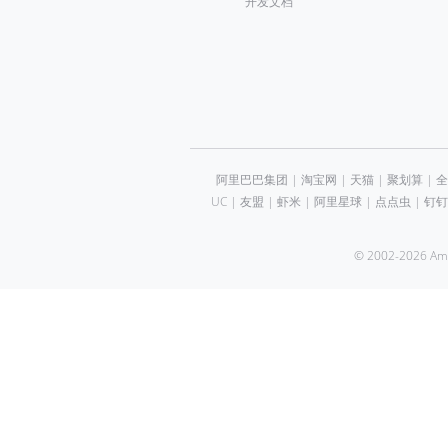
开发文档
阿里巴巴集团
|
淘宝网
|
天猫
|
聚划算
|
全
UC
|
友盟
|
虾米
|
阿里星球
|
点点虫
|
钉钉
© 2002-2026 