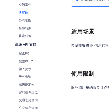
查询目标区域当前/未来天气
智能
交通事件
IP定位
智能硬件定位
物流
通过基站、Wifi获取位置信息
提供
静态地图
坐标转换
公交
适用场景
查询
轨迹纠偏
高级 API 文档
交通
希望能够将 IP 信息
查询
搜索POI
高级
搜索POI 2.0
高级
输入提示
使用限制
天气查询
高级IP定位
服务调用量的限制请点
智能硬件定位
交通态势查询
公交信息查询