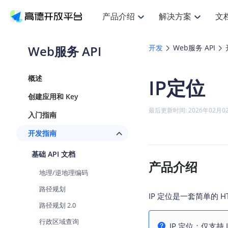
产品介绍
解决方案
文
空间智能
搜索定位
API
产品定价
JS AP
产品
NEW
产品介绍
解决方案
文档与支持
定价
Web服务 API
开发
Web服务 API
提供LBS领域的Agent解决方案
提
Web基础服务API
JS API
鸿蒙星河版定位SDK
产品定价
高级能力
鸿蒙
HOT
高德开放平台产品介绍
提供各行业LBS解决方案
高德开放平台开发文档与
开放平台产品定价
热门推荐
智能手表
NEW
鸿蒙星河版定位SDK
鸿蒙
概述
IP定位
服务支持
数据可视化JS
Web高级服务API
提供智能守护与运动出行解决方案
技术服务许可
企业智图Sa
优
Android定位
Android
查看全部文档
产品定价
创建应用和 Key
搜索
导航
HOT
地图组件
查看全部文档
物流服务API
智能眼镜
GeoHUB自定义地图
云图市场
NEW
位置、周边、行政区、ID等查询接口
轻松
浏览器定位
JS API提供G
最后更新时间: 2026年02月0
入门指南
智能眼镜实时导航及智慧出行解决方案
提
API
JS
Android
iOS
Andr
URI API
猎鹰服务 API
GeoHUB数据中心
逆地理编码
经纬度转换
定位
路线
HOT
开发指南
世界地图
O
NEW
基于LBS的定位服务
提供
地铁图 JS A
自定义地图
7大类44种
到
面向开发者提供全球范围内LBS服务
API
Android
iOS
API
基础 API 文档
地理/逆地理编码
猎鹰
认证开发商
产品介绍
商业授权相
智能两轮车
NEW
位置名称与经纬度之间转换服务
提供
地理/逆地理编码
提
合规精确的两轮车场景导航
API
JS
Android
iOS
API
路径规划
地理围栏
货车
IP 定位是一套简单的 
手机银行
NEW
虚拟空间围栏服务
专业
路径规划 2.0
提供手机银行APP地图应用
API
Android
iOS
API
行政区域查询
天气查询
智能
IP 定位：仅支持 