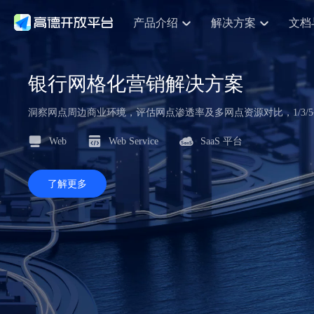
产品介绍
解决方案
文档
空间智能
网
NEW
搜索定位
API
产品定价
JS API
产品升
产品介绍
解决方案
文档与支持
定价
提供LBS领域的Agent解决方案
提供
银行网格化营销解决方案
鸿蒙星河版定位SDK
Web基础服务API
产品定价
JS API
高级能力
鸿蒙星
HOT
高德开放平台产品介绍
提供各行业LBS解决方案
高德开放平台开发文档与
开放平台产品定价
热门推荐
智能手表
智
NEW
鸿蒙星河版定位SDK
鸿蒙星
服务支持
洞察网点周边商业环境，评估网点渗透率及多网点资源对比，1/3
提供智能守护与运动出行解决方案
优化
Web高级服务API
技术服务许可
数据可视化JS 
企业智图Saa
Android定位
Android定位
查看全部文档
产品定价
搜索
导航
HOT
Web
Web Service
SaaS 平台
查看全部文档
智能眼镜
出
浏览器定位
NEW
JS API提供Geo
物流服务API
GeoHUB自定义地图
地图组件
云图市场
位置、周边、行政区、ID等查询接口
轻松地
智能眼镜实时导航及智慧出行解决方案
提供
API
JS
Android
iOS
Androi
逆地理编码
经纬度转换为详
猎鹰服务 API
GeoHUB数据中心
URI API
了解更多
定位
路线
HOT
世界地图
O2
NEW
自定义地图
7大类44种地图
基于LBS的定位服务
提供步
面向开发者提供全球范围内LBS服务
到店
地铁图 JS AP
API
Android
iOS
API
认证开发商
商业授权相关问
地理/逆地理编码
猎鹰
智能两轮车
上
NEW
位置名称与经纬度之间转换服务
提供专
合规精确的两轮车场景导航
提供
API
JS
Android
iOS
API
地理围栏
货车
手机银行
NEW
虚拟空间围栏服务
专业的
提供手机银行APP地图应用
API
Android
iOS
API