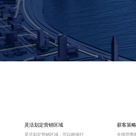
天气查询
智能
查询目标区域当前/未来天气
智能外
智能硬件定位
物流
通过基站、Wifi获取位置信息
提供智
公交
查询公
交通
查询交
高级
高级路
灵活划定营销区域
获客策
灵活划定营销区域，可以根据行
全国范围