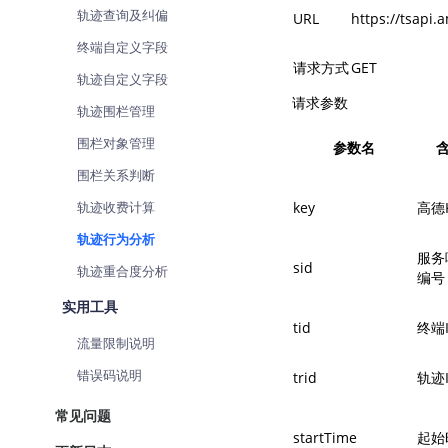
轨迹查询及纠偏
查询目标区域当前/未来天气
智能
URL
https://tsapi.
终端自定义字段
智能硬件定位
物流
请求方式
GET
轨迹自定义字段
通过基站、Wifi获取位置信息
提供
请求参数
轨迹围栏管理
公交
查询
围栏对象管理
参数名
围栏关系判断
交通
查询
轨迹收费计算
key
高德
轨迹行为分析
高级
服务
sid
高级
轨迹重合度分析
编号
实用工具
tid
终端
流量限制说明
错误码说明
trid
轨迹
常见问题
startTime
起始