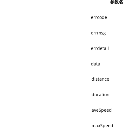
参数名
errcode
errmsg
errdetail
data
distance
duration
aveSpeed
maxSpeed