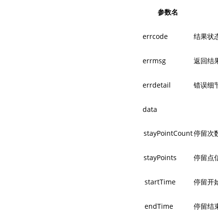
参数名
errcode
结果状
errmsg
返回结
errdetail
错误细
data
stayPointCount
停留次
stayPoints
停留点
startTime
停留开始
endTime
停留结束