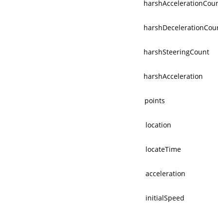
harshAccelerationCou
harshDecelerationCou
harshSteeringCount
harshAcceleration
points
location
locateTime
acceleration
initialSpeed