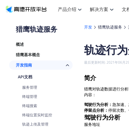
产品介绍
解决方案
文
空间智能
搜索定位
API
产品定价
JS AP
产品
NEW
产品介绍
解决方案
文档与支持
定价
猎鹰轨迹服务
开发
猎鹰轨迹服务
提供LBS领域的Agent解决方案
提
Web基础服务API
JS API
鸿蒙星河版定位SDK
产品定价
高级能力
鸿蒙
HOT
高德开放平台产品介绍
提供各行业LBS解决方案
高德开放平台开发文档与
开放平台产品定价
热门推荐
智能手表
NEW
鸿蒙星河版定位SDK
鸿蒙
概述
轨迹行为
服务支持
数据可视化JS
Web高级服务API
提供智能守护与运动出行解决方案
技术服务许可
企业智图Sa
优
Android定位
Android
查看全部文档
产品定价
猎鹰基本概念
搜索
导航
HOT
地图组件
查看全部文档
物流服务API
智能眼镜
GeoHUB自定义地图
云图市场
NEW
位置、周边、行政区、ID等查询接口
轻松
浏览器定位
JS API提供G
最后更新时间: 2021年06月2
开发指南
智能眼镜实时导航及智慧出行解决方案
提
API
JS
Android
iOS
Andr
URI API
猎鹰服务 API
GeoHUB数据中心
逆地理编码
经纬度转换
定位
路线
HOT
简介
API文档
世界地图
O
NEW
基于LBS的定位服务
提供
地铁图 JS A
自定义地图
7大类44种
到
面向开发者提供全球范围内LBS服务
API
Android
iOS
API
服务管理
猎鹰对轨迹数据进行分析
地理/逆地理编码
猎鹰
认证开发商
商业授权相
智能两轮车
内容：
NEW
终端管理
位置名称与经纬度之间转换服务
提供
提
合规精确的两轮车场景导航
API
JS
Android
iOS
API
驾驶行为分析：
急加速、
终端搜索
地理围栏
货车
停留点分析：
停留次数、
手机银行
NEW
终端位置实时监控
虚拟空间围栏服务
专业
驾驶行为分析
提供手机银行APP地图应用
API
Android
iOS
API
轨迹上传及管理
服务地址
天气查询
智能