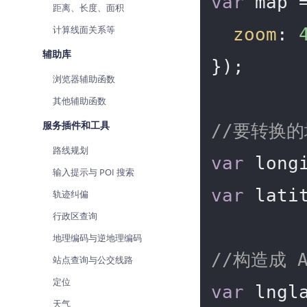
var
 map 
距离、长度、面积
计算线面关系等
zoom
: 
辅助库
});

浏览器辅助函数
其他辅助函数
服务插件和工具
//要转换
路线规划
var
 long
输入提示与 POI 搜索
var
 lati
轨迹纠偏
行政区查询
地理编码与逆地理编码
//构造成 A
站点查询与公交线路
定位
var
 lngl
天气