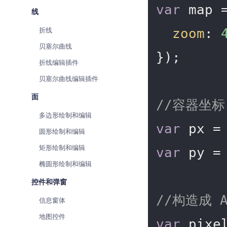
var
 map 
线
折线
zoom
: 
贝塞尔曲线
});

折线编辑插件
贝塞尔曲线编辑插件
面
//容器坐
多边形绘制和编辑
var
 px =
圆形绘制和编辑
矩形绘制和编辑
var
 py =
椭圆形绘制和编辑
控件和弹窗
//构造成 A
信息窗体
地图控件
var
 pixe