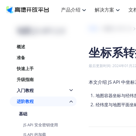
产品介绍
解决方案
文
空间智能
搜索定位
API
产品定价
JS AP
产品
NEW
产品介绍
解决方案
文档与支持
定价
地图 JS API 2.0
开发
地图 JS API 2.0
提供LBS领域的Agent解决方案
提
Web基础服务API
JS API
鸿蒙星河版定位SDK
产品定价
高级能力
鸿蒙
HOT
高德开放平台产品介绍
提供各行业LBS解决方案
高德开放平台开发文档与
开放平台产品定价
热门推荐
智能手表
NEW
鸿蒙星河版定位SDK
鸿蒙
概述
坐标系转
服务支持
数据可视化JS
Web高级服务API
提供智能守护与运动出行解决方案
技术服务许可
企业智图Sa
优
Android定位
Android
查看全部文档
产品定价
准备
搜索
导航
HOT
地图组件
查看全部文档
物流服务API
智能眼镜
GeoHUB自定义地图
云图市场
NEW
位置、周边、行政区、ID等查询接口
轻松
浏览器定位
JS API提供G
最后更新时间: 2024年01月2
快速上手
智能眼镜实时导航及智慧出行解决方案
提
API
JS
Android
iOS
Andr
URI API
猎鹰服务 API
GeoHUB数据中心
逆地理编码
经纬度转换
定位
路线
HOT
升级指南
世界地图
O
本文介绍 JS API 
NEW
基于LBS的定位服务
提供
地铁图 JS A
自定义地图
7大类44种
到
面向开发者提供全球范围内LBS服务
API
Android
iOS
API
入门教程
地图容器坐标与经纬
地理/逆地理编码
猎鹰
认证开发商
商业授权相
智能两轮车
NEW
进阶教程
位置名称与经纬度之间转换服务
提供
经纬度与地图平面坐
提
合规精确的两轮车场景导航
API
JS
Android
iOS
API
基础
地理围栏
货车
手机银行
NEW
虚拟空间围栏服务
专业
提供手机银行APP地图应用
JS API 安全密钥使用
API
Android
iOS
API
天气查询
智能
JS API 的加载