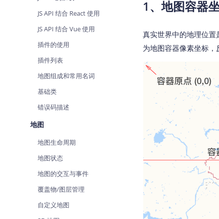
1、地图容器
查询目标区域当前/未来天气
智能
JS API 结合 React 使用
智能硬件定位
物流
JS API 结合 Vue 使用
真实世界中的地理位置
通过基站、Wifi获取位置信息
提供
插件的使用
为地图容器像素坐标，
公交
插件列表
查询
地图组成和常用名词
交通
基础类
查询
错误码描述
高级
地图
高级
地图生命周期
地图状态
地图的交互与事件
覆盖物/图层管理
自定义地图