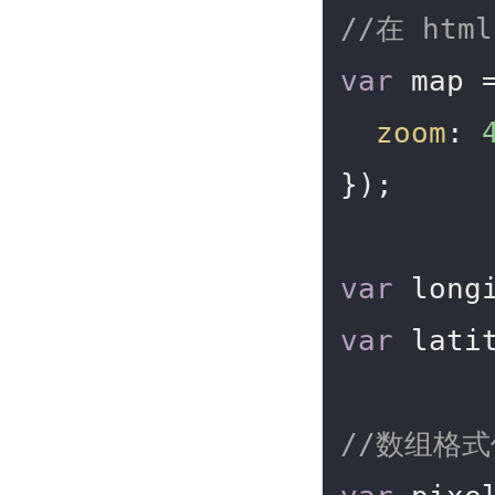
//在 htm
var
 map 
zoom
: 
});

var
 long
var
 lati
//数组格