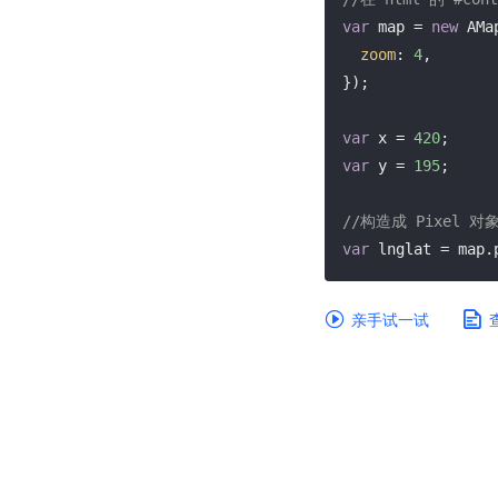
var
 map = 
new
 AMa
zoom
: 
4
,

});

var
 x = 
420
var
 y = 
195
;

//构造成 Pixel
var
 lnglat = map.
亲手试一试