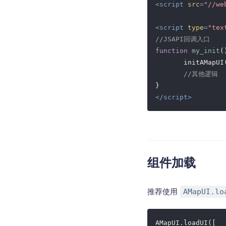
<
script
src
=
"//we
<
script
type
=
"tex
//JSAPI回调入口
function
my_init
(
       initAMapUI
//其他逻辑
</
script
>
组件加载
推荐使用
AMapUI.lo
AMapUI.loadUI([
