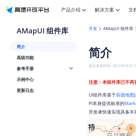
产品介绍
解决方案
文
空间智能
搜索定位
API
产品定价
JS AP
产品
NEW
产品介绍
解决方案
文档与支持
定价
AMapUI 组件库
开发
AMapUI 组件库
提供LBS领域的Agent解决方案
提
Web基础服务API
JS API
鸿蒙星河版定位SDK
产品定价
高级能力
鸿蒙
HOT
高德开放平台产品介绍
提供各行业LBS解决方案
高德开放平台开发文档与
开放平台产品定价
热门推荐
智能手表
NEW
鸿蒙星河版定位SDK
鸿蒙
简介
简介
服务支持
数据可视化JS
Web高级服务API
提供智能守护与运动出行解决方案
技术服务许可
企业智图Sa
优
Android定位
Android
查看全部文档
产品定价
高级功能
搜索
导航
HOT
地图组件
查看全部文档
物流服务API
智能眼镜
GeoHUB自定义地图
云图市场
NEW
位置、周边、行政区、ID等查询接口
轻松
浏览器定位
JS API提供G
最后更新时间: 2022年08月1
参考手册
智能眼镜实时导航及智慧出行解决方案
提
API
JS
Android
iOS
Andr
URI API
猎鹰服务 API
GeoHUB数据中心
逆地理编码
经纬度转换
定位
路线
HOT
示例中心
世界地图
O
注意：本组件库已不再
NEW
基于LBS的定位服务
提供
地铁图 JS A
自定义地图
7大类44种
到
面向开发者提供全球范围内LBS服务
API
Android
iOS
API
更新日志
UI组件库基于
高德地图Jav
地理/逆地理编码
猎鹰
认证开发商
商业授权相
智能两轮车
NEW
位置名称与经纬度之间转换服务
提供
PI本身提供标准的
Mark
提
合规精确的两轮车场景导航
API
JS
Android
iOS
API
开发者快速实现具备丰
地理围栏
货车
手机银行
NEW
虚拟空间围栏服务
专业
提供手机银行APP地图应用
API
Android
iOS
API
天气查询
智能