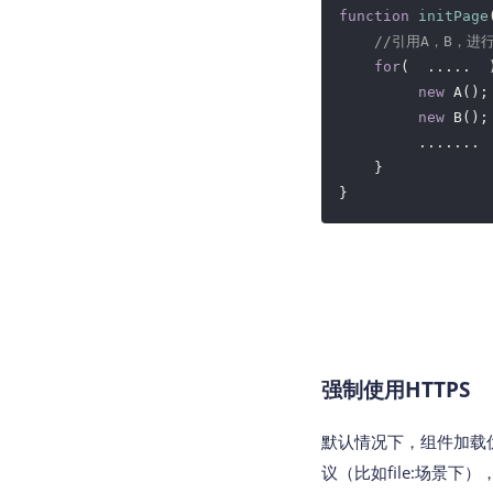
function
initPage
//引用A，B，进
for
(  .....  )
new
 A();

new
 B();

         .......

    }

}
强制使用HTTPS
默认情况下，组件加载优先使用
议（比如file:场景下