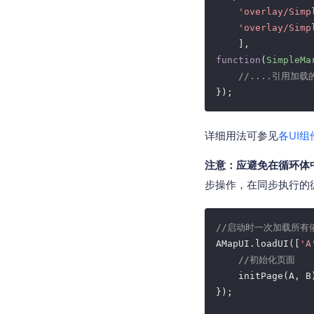
'overlay/Simp
'overlay/Simp
function
(
SimpleMa
//....引用加载的
详细用法可参见
各UI组
注意：应避免在循环体中进行
步操作，在同步执行的
//启动时一次加载所有
AMapUI.loadUI([
'A
//初始化页面
    initPage(A, B)
});
