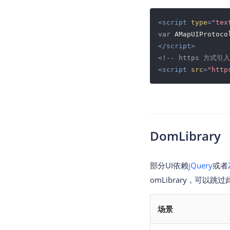
<
script
type
=
"tex
var
 AMapUIProtoco
</
script
>
<!-- https 方式引
<
script
src
=
"http
DomLibrary
部分UI依赖
jQuery
或者
omLibrary，可
场景