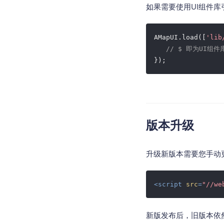
如果需要使用UI组件库引
AMapUI.load([
'lib
// $ 即为UI组件
版本升级
升级新版本需要您手动更新
<
script
src
=
"//we
新版发布后，旧版本依