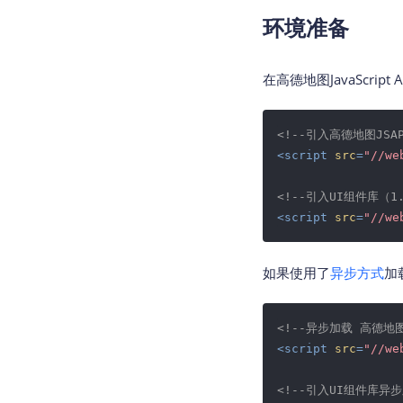
环境准备
在高德地图JavaScri
<!--引入高德地图JSAP
<
script
src
=
"//we
<!--引入UI组件库（1
<
script
src
=
"//we
如果使用了
异步方式
加
<!--异步加载 高德地图J
<
script
src
=
"//we
<!--引入UI组件库异步版