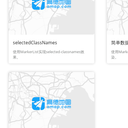
selectedClassNames
简单数
使用MarkerList实现selected-classnames效
使用Mar
果。
染。