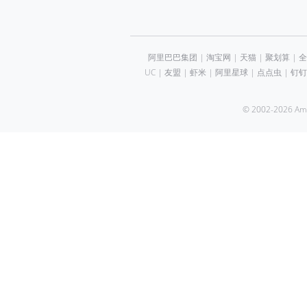
自定义主题
基础控
自定义缩放(Zoom)，图层切换
BasicC
阿里巴巴集团
|
淘宝网
|
天猫
|
聚划算
|
全
(LayerSwitcher)，交通图控件(Traffic)的样式。
(BasicC
UC
|
友盟
|
虾米
|
阿里星球
|
点点虫
|
钉钉
(BasicCo
(BasicCon
© 2002-2026 
实时交通控件
缩放控
交通图层控件(BasicControl.Traffic)。
缩放控件(B
式、位置