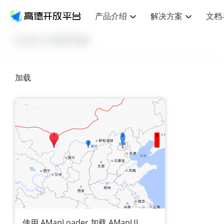
产品介绍
解决方案
文档
JS API UI 组件示例
空间智能
网
搜索定位
API
产品定价
JS API
产品升
NEW
产品介绍
解决方案
文档与支持
定价
提供LBS领域的Agent解决方案
提供
Web基础服务API
JS API
鸿蒙星河版定位SDK
产品定价
高级能力
鸿蒙星
HOT
高德开放平台产品介绍
提供各行业LBS解决方案
高德开放平台开发文档与
开放平台产品定价
热门推荐
智能手表
智
NEW
鸿蒙星河版定位SDK
鸿蒙星
加载
服务支持
数据可视化JS 
Web高级服务API
提供智能守护与运动出行解决方案
技术服务许可
企业智图Saa
优化
Android定位
Android定位
查看全部文档
产品定价
搜索
导航
HOT
地图组件
查看全部文档
物流服务API
智能眼镜
GeoHUB自定义地图
云图市场
出
NEW
位置、周边、行政区、ID等查询接口
轻松地
浏览器定位
JS API提供Geo
智能眼镜实时导航及智慧出行解决方案
提供
API
JS
Android
iOS
Androi
URI API
猎鹰服务 API
GeoHUB数据中心
逆地理编码
经纬度转换为
定位
路线
HOT
世界地图
O2
NEW
基于LBS的定位服务
提供步
地铁图 JS AP
自定义地图
7大类44种地
到店
面向开发者提供全球范围内LBS服务
API
Android
iOS
API
地理/逆地理编码
猎鹰
认证开发商
商业授权相关
上
智能两轮车
NEW
位置名称与经纬度之间转换服务
提供专
提供
合规精确的两轮车场景导航
API
JS
Android
iOS
API
地理围栏
货车
手机银行
NEW
虚拟空间围栏服务
专业的
提供手机银行APP地图应用
API
Android
iOS
API
天气查询
智能
使用 AMapLoader 加载 AMapUI