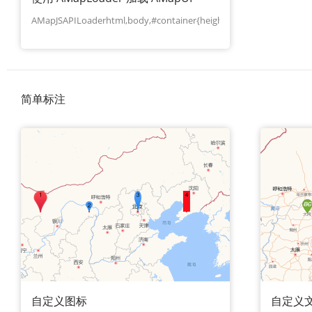
查询目标区域当前/未来天气
智能外
AMapJSAPILoaderhtml,body,#container{height:100%;width:100%;m
智能硬件定位
物流
通过基站、Wifi获取位置信息
提供智
公交
简单标注
查询公
交通
查询交
高级
高级路
自定义图标
自定义