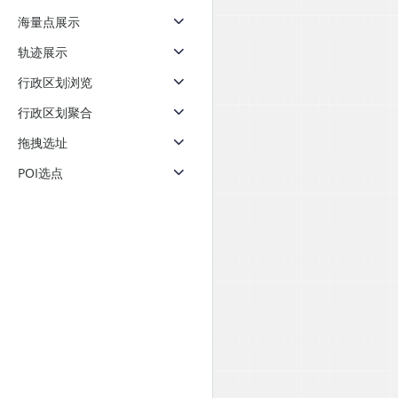
天气查询
智能
海量点展示
查询目标区域当前/未来天气
智能外
轨迹展示
智能硬件定位
物流
行政区划浏览
通过基站、Wifi获取位置信息
提供智
行政区划聚合
公交
拖拽选址
查询公
POI选点
交通
查询交
高级
高级路