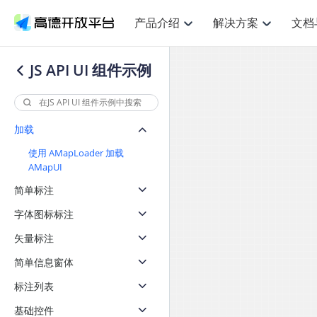
产品介绍
解决方案
文档
空间智能
网
NEW
搜索定位
API
产品定价
JS API
产品升
产品介绍
解决方案
文档与支持
定价
JS API UI 组件示例
提供LBS领域的Agent解决方案
提供
鸿蒙星河版定位SDK
Web基础服务API
产品定价
JS API
高级能力
鸿蒙星
HOT
高德开放平台产品介绍
提供各行业LBS解决方案
高德开放平台开发文档与
开放平台产品定价
热门推荐
智能手表
智
NEW
鸿蒙星河版定位SDK
鸿蒙星
服务支持
提供智能守护与运动出行解决方案
优化
Web高级服务API
技术服务许可
数据可视化JS 
企业智图Saa
Android定位
Android定位
加载
查看全部文档
产品定价
搜索
导航
HOT
查看全部文档
智能眼镜
出
浏览器定位
NEW
JS API提供Geo
使用 AMapLoader 加载
物流服务API
GeoHUB自定义地图
地图组件
云图市场
位置、周边、行政区、ID等查询接口
轻松地
智能眼镜实时导航及智慧出行解决方案
提供
AMapUI
API
JS
Android
iOS
Androi
逆地理编码
经纬度转换为详
猎鹰服务 API
GeoHUB数据中心
URI API
定位
路线
HOT
简单标注
世界地图
O2
NEW
自定义地图
7大类44种地图
基于LBS的定位服务
提供步
面向开发者提供全球范围内LBS服务
到店
地铁图 JS AP
字体图标标注
API
Android
iOS
API
认证开发商
商业授权相关问
地理/逆地理编码
猎鹰
矢量标注
智能两轮车
上
NEW
位置名称与经纬度之间转换服务
提供专
合规精确的两轮车场景导航
提供
API
JS
Android
iOS
API
简单信息窗体
地理围栏
货车
手机银行
NEW
标注列表
虚拟空间围栏服务
专业的
提供手机银行APP地图应用
API
Android
iOS
API
基础控件