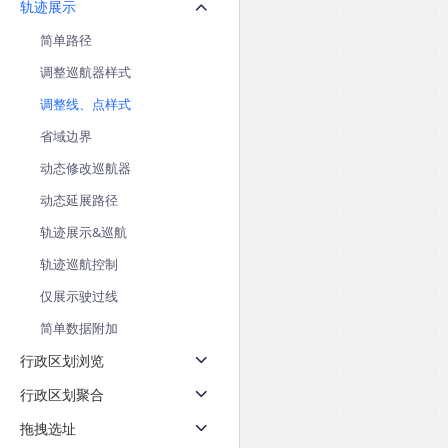
轨迹展示
天气查询
智能
查询目标区域当前/未来天气
智能外
简单路径
调整巡航器样式
智能硬件定位
物流
通过基站、Wifi获取位置信息
提供智
调整线、点样式
省域边界
公交
查询公
动态修改巡航器
动态延展路径
交通
查询交
轨迹展示&巡航
轨迹巡航控制
高级
高级路
仅展示驶过线
简单数据附加
行政区划浏览
行政区划聚合
拖拽选址