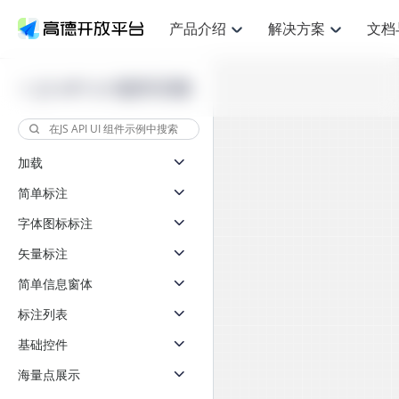
产品介绍
解决方案
文档
空间智能
网
NEW
搜索定位
API
产品定价
JS API
产品升
产品介绍
解决方案
文档与支持
定价
JS API UI 组件示例
提供LBS领域的Agent解决方案
提供
鸿蒙星河版定位SDK
Web基础服务API
产品定价
JS API
高级能力
鸿蒙星
HOT
高德开放平台产品介绍
提供各行业LBS解决方案
高德开放平台开发文档与
开放平台产品定价
热门推荐
智能手表
智
NEW
鸿蒙星河版定位SDK
鸿蒙星
服务支持
提供智能守护与运动出行解决方案
优化
Web高级服务API
技术服务许可
数据可视化JS 
企业智图Saa
Android定位
Android定位
加载
查看全部文档
产品定价
搜索
导航
HOT
查看全部文档
智能眼镜
出
浏览器定位
NEW
JS API提供Geo
简单标注
物流服务API
GeoHUB自定义地图
地图组件
云图市场
位置、周边、行政区、ID等查询接口
轻松地
智能眼镜实时导航及智慧出行解决方案
提供
API
JS
Android
iOS
Androi
逆地理编码
字体图标标注
经纬度转换为详
猎鹰服务 API
GeoHUB数据中心
URI API
定位
路线
HOT
世界地图
O2
NEW
自定义地图
矢量标注
7大类44种地图
基于LBS的定位服务
提供步
面向开发者提供全球范围内LBS服务
到店
地铁图 JS AP
API
Android
iOS
API
简单信息窗体
认证开发商
商业授权相关问
地理/逆地理编码
猎鹰
智能两轮车
上
NEW
标注列表
位置名称与经纬度之间转换服务
提供专
合规精确的两轮车场景导航
提供
API
JS
Android
iOS
API
基础控件
地理围栏
货车
手机银行
NEW
虚拟空间围栏服务
专业的
海量点展示
提供手机银行APP地图应用
API
Android
iOS
API