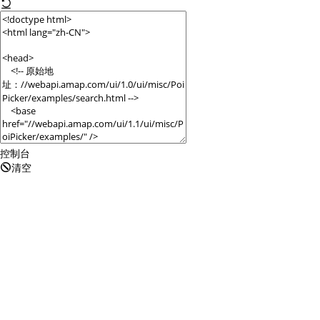
查询目标区域当前/未来天气
智能硬件定位
通过基站、Wifi获取位置信息
控制台
清空