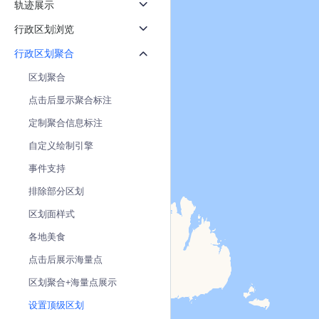
轨迹展示
天气查询
智能
查询目标区域当前/未来天气
智能外
行政区划浏览
行政区划聚合
智能硬件定位
物流
通过基站、Wifi获取位置信息
提供智
区划聚合
点击后显示聚合标注
公交
查询公
定制聚合信息标注
自定义绘制引擎
交通
查询交
事件支持
排除部分区划
高级
高级路
区划面样式
各地美食
点击后展示海量点
区划聚合+海量点展示
设置顶级区划