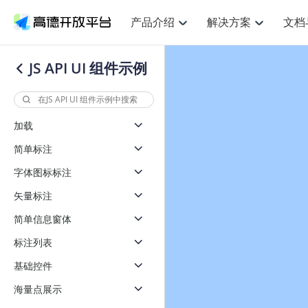
产品介绍
解决方案
文档
空间智能
网
NEW
搜索定位
API
产品定价
JS API
产品升
产品介绍
解决方案
文档与支持
定价
JS API UI 组件示例
提供LBS领域的Agent解决方案
提供
鸿蒙星河版定位SDK
Web基础服务API
产品定价
JS API
高级能力
鸿蒙星
HOT
高德开放平台产品介绍
提供各行业LBS解决方案
高德开放平台开发文档与
开放平台产品定价
热门推荐
智能手表
智
NEW
鸿蒙星河版定位SDK
鸿蒙星
服务支持
提供智能守护与运动出行解决方案
优化
Web高级服务API
技术服务许可
数据可视化JS 
企业智图Saa
Android定位
Android定位
加载
查看全部文档
产品定价
搜索
导航
HOT
查看全部文档
智能眼镜
出
浏览器定位
NEW
JS API提供Geo
简单标注
物流服务API
GeoHUB自定义地图
地图组件
云图市场
位置、周边、行政区、ID等查询接口
轻松地
智能眼镜实时导航及智慧出行解决方案
提供
API
JS
Android
iOS
Androi
逆地理编码
字体图标标注
经纬度转换为详
猎鹰服务 API
GeoHUB数据中心
URI API
定位
路线
HOT
世界地图
O2
NEW
自定义地图
矢量标注
7大类44种地图
基于LBS的定位服务
提供步
面向开发者提供全球范围内LBS服务
到店
地铁图 JS AP
API
Android
iOS
API
简单信息窗体
认证开发商
商业授权相关问
地理/逆地理编码
猎鹰
智能两轮车
上
NEW
标注列表
位置名称与经纬度之间转换服务
提供专
合规精确的两轮车场景导航
提供
API
JS
Android
iOS
API
基础控件
地理围栏
货车
手机银行
NEW
虚拟空间围栏服务
专业的
海量点展示
提供手机银行APP地图应用
API
Android
iOS
API