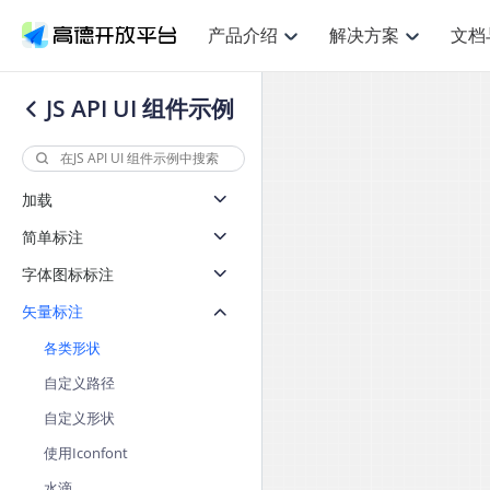
产品介绍
解决方案
文档
空间智能
网
NEW
搜索定位
API
产品定价
JS API
产品升
产品介绍
解决方案
文档与支持
定价
JS API UI 组件示例
提供LBS领域的Agent解决方案
提供
鸿蒙星河版定位SDK
Web基础服务API
产品定价
JS API
高级能力
鸿蒙星
HOT
高德开放平台产品介绍
提供各行业LBS解决方案
高德开放平台开发文档与
开放平台产品定价
热门推荐
智能手表
智
NEW
鸿蒙星河版定位SDK
鸿蒙星
服务支持
提供智能守护与运动出行解决方案
优化
Web高级服务API
技术服务许可
数据可视化JS 
企业智图Saa
Android定位
Android定位
加载
查看全部文档
产品定价
搜索
导航
HOT
查看全部文档
智能眼镜
出
浏览器定位
NEW
JS API提供Geo
简单标注
物流服务API
GeoHUB自定义地图
地图组件
云图市场
位置、周边、行政区、ID等查询接口
轻松地
智能眼镜实时导航及智慧出行解决方案
提供
API
JS
Android
iOS
Androi
逆地理编码
字体图标标注
经纬度转换为详
猎鹰服务 API
GeoHUB数据中心
URI API
定位
路线
HOT
世界地图
O2
NEW
自定义地图
矢量标注
7大类44种地图
基于LBS的定位服务
提供步
面向开发者提供全球范围内LBS服务
到店
地铁图 JS AP
API
Android
iOS
API
各类形状
认证开发商
商业授权相关问
地理/逆地理编码
猎鹰
智能两轮车
上
NEW
自定义路径
位置名称与经纬度之间转换服务
提供专
合规精确的两轮车场景导航
提供
API
JS
Android
iOS
API
自定义形状
地理围栏
货车
手机银行
NEW
使用Iconfont
虚拟空间围栏服务
专业的
提供手机银行APP地图应用
API
Android
iOS
API
水滴