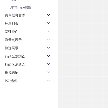
天气查询
智能
调节Shape属性
查询目标区域当前/未来天气
智能外
简单信息窗体
智能硬件定位
物流
标注列表
通过基站、Wifi获取位置信息
提供智
基础控件
公交
海量点展示
查询公
轨迹展示
交通
查询交
行政区划浏览
行政区划聚合
高级
高级路
拖拽选址
POI选点