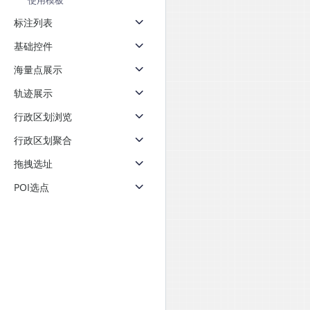
使用模板
天气查询
智能
标注列表
查询目标区域当前/未来天气
智能外
基础控件
智能硬件定位
物流
通过基站、Wifi获取位置信息
提供智
海量点展示
轨迹展示
公交
查询公
行政区划浏览
行政区划聚合
交通
查询交
拖拽选址
POI选点
高级
高级路