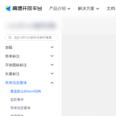
产品介绍
解决方案
文档
空间智能
网
NEW
搜索定位
API
产品定价
JS API
产品升
产品介绍
解决方案
文档与支持
定价
JS API UI 组件示例
提供LBS领域的Agent解决方案
提供
鸿蒙星河版定位SDK
Web基础服务API
产品定价
JS API
高级能力
鸿蒙星
HOT
高德开放平台产品介绍
提供各行业LBS解决方案
高德开放平台开发文档与
开放平台产品定价
热门推荐
智能手表
智
NEW
鸿蒙星河版定位SDK
鸿蒙星
服务支持
提供智能守护与运动出行解决方案
优化
Web高级服务API
技术服务许可
数据可视化JS 
企业智图Saa
Android定位
Android定位
加载
查看全部文档
产品定价
搜索
导航
HOT
查看全部文档
智能眼镜
出
浏览器定位
NEW
JS API提供Geo
简单标注
物流服务API
GeoHUB自定义地图
地图组件
云图市场
位置、周边、行政区、ID等查询接口
轻松地
智能眼镜实时导航及智慧出行解决方案
提供
API
JS
Android
iOS
Androi
逆地理编码
字体图标标注
经纬度转换为详
猎鹰服务 API
GeoHUB数据中心
URI API
定位
路线
HOT
世界地图
O2
NEW
自定义地图
矢量标注
7大类44种地图
基于LBS的定位服务
提供步
面向开发者提供全球范围内LBS服务
到店
地铁图 JS AP
API
Android
iOS
API
简单信息窗体
认证开发商
商业授权相关问
地理/逆地理编码
猎鹰
智能两轮车
上
NEW
覆盖默认的dom结构
位置名称与经纬度之间转换服务
提供专
合规精确的两轮车场景导航
提供
API
JS
Android
iOS
API
监听事件
地理围栏
货车
手机银行
NEW
简单信息窗体
虚拟空间围栏服务
专业的
提供手机银行APP地图应用
API
Android
iOS
API