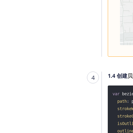
1.4 创建
贝
4
var
 bezi
path
: 
stroke
stroke
isOutl
outlin