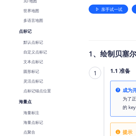
3D 地图
亲手试一试
世界地图
多语言地图
点标记
默认点标记
1、绘制贝塞
自定义点标记
文本点标记
1.1 准备
圆形标记
1
灵活点标记
成为开
点标记锚点位置
为了正
海量点
的 k
海量标注
海量点标记
提示
点聚合