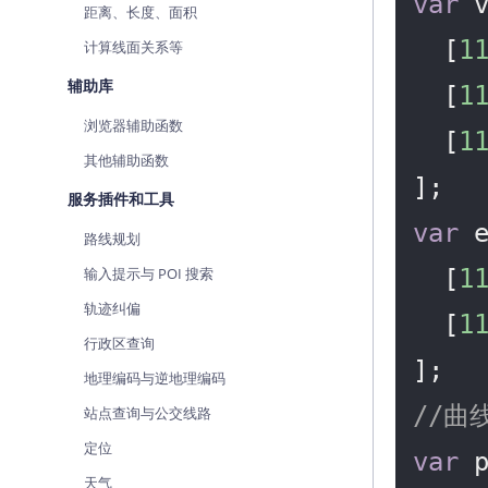
var
 
距离、长度、面积
  [
1
计算线面关系等
辅助库
  [
1
浏览器辅助函数
  [
1
其他辅助函数
服务插件和工具
var
 
路线规划
输入提示与 POI 搜索
  [
1
轨迹纠偏
  [
1
行政区查询
地理编码与逆地理编码
//曲
站点查询与公交线路
定位
var
 p
天气