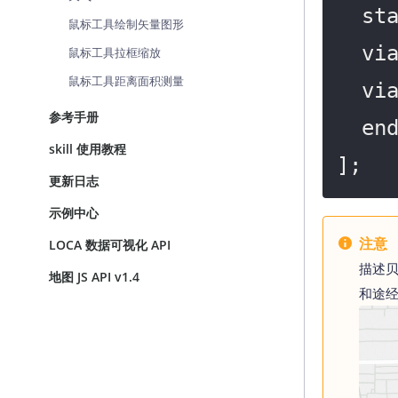
  startPoint,

鼠标工具绘制矢量图形
  viaPoint1,

鼠标工具拉框缩放
鼠标工具距离面积测量
  viaPoint2,

参考手册
  endPoint

skill 使用教程
]; 
更新日志
示例中心
注意
LOCA 数据可视化 API
描述
地图 JS API v1.4
和途