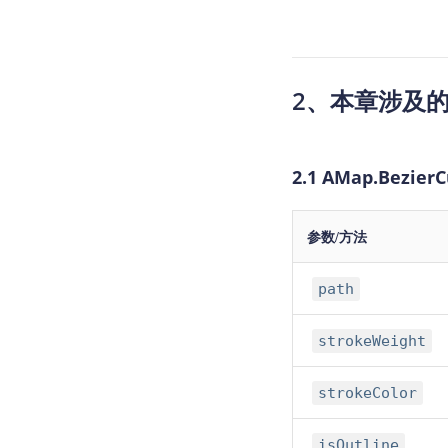
2、本章涉及
2.1 AMap.BezierC
参数/方法
path
strokeWeight
strokeColor
isOutline