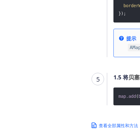
border
});
提示
AMa
1.5 将
贝塞
5
map
.add
(
查看全部属性和方法