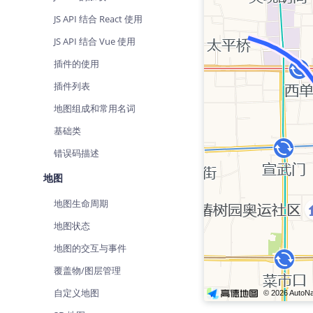
查询目标区域当前/未来天气
智能
JS API 结合 React 使用
智能硬件定位
物流
JS API 结合 Vue 使用
通过基站、Wifi获取位置信息
提供
插件的使用
公交
插件列表
查询
地图组成和常用名词
交通
基础类
查询
错误码描述
高级
地图
高级
地图生命周期
地图状态
地图的交互与事件
覆盖物/图层管理
自定义地图