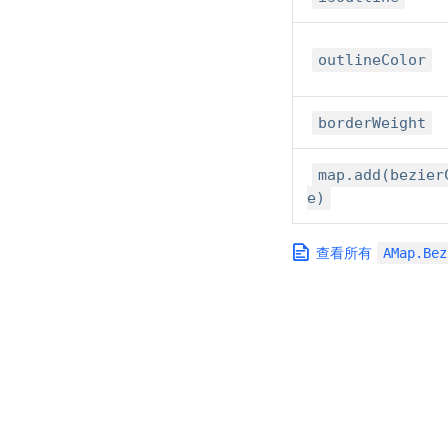
outlineColor
borderWeight
map.add(bezier
e)
查看所有
AMap.Bez