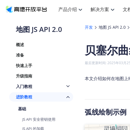
产品介绍
解决方案
文
空间智能
搜索定位
API
产品定价
JS AP
产品
NEW
产品介绍
解决方案
文档与支持
定价
地图 JS API 2.0
开发
地图 JS API 2.0
提供LBS领域的Agent解决方案
提
Web基础服务API
JS API
鸿蒙星河版定位SDK
产品定价
高级能力
鸿蒙
HOT
高德开放平台产品介绍
提供各行业LBS解决方案
高德开放平台开发文档与
开放平台产品定价
热门推荐
智能手表
NEW
鸿蒙星河版定位SDK
鸿蒙
概述
贝塞尔曲线 
服务支持
数据可视化JS
Web高级服务API
提供智能守护与运动出行解决方案
技术服务许可
企业智图Sa
优
Android定位
Android
查看全部文档
产品定价
准备
搜索
导航
HOT
地图组件
查看全部文档
物流服务API
智能眼镜
GeoHUB自定义地图
云图市场
NEW
位置、周边、行政区、ID等查询接口
轻松
浏览器定位
JS API提供G
最后更新时间: 2025年03月2
快速上手
智能眼镜实时导航及智慧出行解决方案
提
API
JS
Android
iOS
Andr
URI API
猎鹰服务 API
GeoHUB数据中心
逆地理编码
经纬度转换
定位
路线
HOT
升级指南
世界地图
O
本文介绍如何在地图上
NEW
基于LBS的定位服务
提供
地铁图 JS A
自定义地图
7大类44种
到
面向开发者提供全球范围内LBS服务
API
Android
iOS
API
入门教程
地理/逆地理编码
猎鹰
认证开发商
商业授权相
智能两轮车
NEW
进阶教程
位置名称与经纬度之间转换服务
提供
提
合规精确的两轮车场景导航
API
JS
Android
iOS
API
基础
弧线绘制示例
地理围栏
货车
手机银行
NEW
虚拟空间围栏服务
专业
提供手机银行APP地图应用
JS API 安全密钥使用
API
Android
iOS
API
天气查询
智能
JS API 的加载