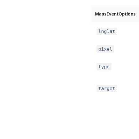
MapsEventOptions
lnglat
pixel
type
target