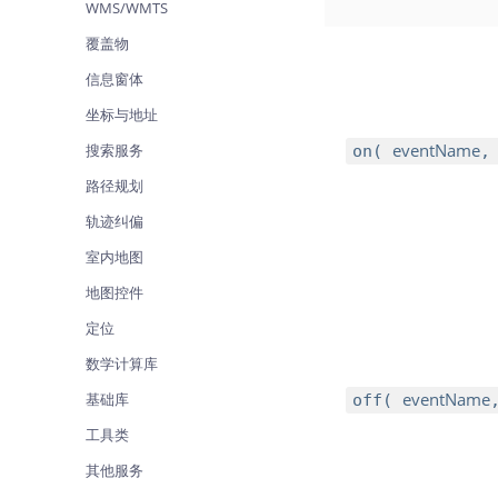
WMS/WMTS
查询目标区域当前/未来天气
智能
覆盖物
智能硬件定位
物流
信息窗体
通过基站、Wifi获取位置信息
提供
坐标与地址
公交
eventName
搜索服务
on(
查询
路径规划
交通
轨迹纠偏
查询
室内地图
高级
地图控件
高级
定位
数学计算库
eventName
基础库
off(
工具类
其他服务