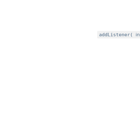
i
addListener(