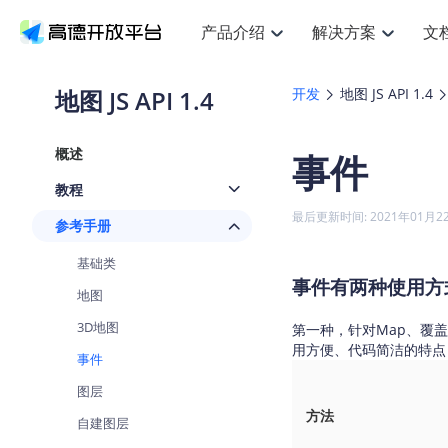
产品介绍
解决方案
文
空间智能
搜索定位
API
产品定价
JS AP
产品
NEW
产品介绍
解决方案
文档与支持
定价
地图 JS API 1.4
开发
地图 JS API 1.4
提供LBS领域的Agent解决方案
提
Web基础服务API
JS API
鸿蒙星河版定位SDK
产品定价
高级能力
鸿蒙
HOT
高德开放平台产品介绍
提供各行业LBS解决方案
高德开放平台开发文档与
开放平台产品定价
热门推荐
智能手表
NEW
鸿蒙星河版定位SDK
鸿蒙
概述
事件
服务支持
数据可视化JS
Web高级服务API
提供智能守护与运动出行解决方案
技术服务许可
企业智图Sa
优
Android定位
Android
查看全部文档
产品定价
教程
搜索
导航
HOT
地图组件
查看全部文档
物流服务API
智能眼镜
GeoHUB自定义地图
云图市场
NEW
位置、周边、行政区、ID等查询接口
轻松
浏览器定位
JS API提供G
最后更新时间: 2021年01月2
参考手册
智能眼镜实时导航及智慧出行解决方案
提
API
JS
Android
iOS
Andr
URI API
猎鹰服务 API
GeoHUB数据中心
逆地理编码
经纬度转换
定位
路线
HOT
基础类
世界地图
O
NEW
基于LBS的定位服务
提供
地铁图 JS A
自定义地图
事件有两种使用方
7大类44种
到
面向开发者提供全球范围内LBS服务
API
Android
iOS
API
地图
地理/逆地理编码
猎鹰
认证开发商
商业授权相
3D地图
智能两轮车
第一种，针对Map、覆
NEW
位置名称与经纬度之间转换服务
提供
提
合规精确的两轮车场景导航
用方便、代码简洁的特点
API
JS
Android
iOS
API
事件
地理围栏
货车
手机银行
图层
NEW
虚拟空间围栏服务
专业
提供手机银行APP地图应用
方法
API
Android
iOS
API
自建图层
天气查询
智能