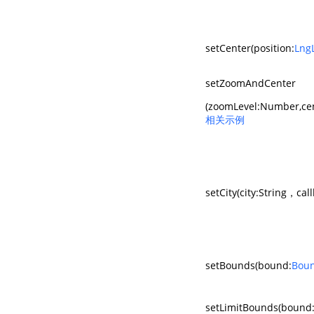
setCenter(position:
Lng
setZoomAndCenter
(zoomLevel:Number,cen
相关示例
setCity(city:String，cal
setBounds(bound:
Bou
setLimitBounds(bound