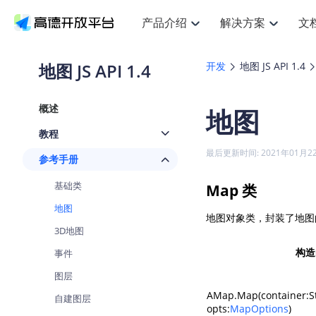
产品介绍
解决方案
文
空间智能
搜索定位
API
产品定价
JS AP
产品
NEW
产品介绍
解决方案
文档与支持
定价
地图 JS API 1.4
开发
地图 JS API 1.4
提供LBS领域的Agent解决方案
提
Web基础服务API
JS API
鸿蒙星河版定位SDK
产品定价
高级能力
鸿蒙
HOT
高德开放平台产品介绍
提供各行业LBS解决方案
高德开放平台开发文档与
开放平台产品定价
热门推荐
智能手表
NEW
鸿蒙星河版定位SDK
鸿蒙
概述
地图
服务支持
数据可视化JS
Web高级服务API
提供智能守护与运动出行解决方案
技术服务许可
企业智图Sa
优
Android定位
Android
查看全部文档
产品定价
教程
搜索
导航
HOT
地图组件
查看全部文档
物流服务API
智能眼镜
GeoHUB自定义地图
云图市场
NEW
位置、周边、行政区、ID等查询接口
轻松
浏览器定位
JS API提供G
最后更新时间: 2021年01月2
参考手册
智能眼镜实时导航及智慧出行解决方案
提
API
JS
Android
iOS
Andr
URI API
猎鹰服务 API
GeoHUB数据中心
逆地理编码
经纬度转换
定位
路线
HOT
基础类
Map 类
世界地图
O
NEW
基于LBS的定位服务
提供
地铁图 JS A
自定义地图
7大类44种
到
面向开发者提供全球范围内LBS服务
API
Android
iOS
API
地图
地图对象类，封装了地图
地理/逆地理编码
猎鹰
认证开发商
商业授权相
3D地图
智能两轮车
NEW
位置名称与经纬度之间转换服务
提供
提
合规精确的两轮车场景导航
API
JS
Android
iOS
API
构造
事件
地理围栏
货车
手机银行
图层
NEW
虚拟空间围栏服务
专业
提供手机银行APP地图应用
API
Android
AMap.Map(container:S
iOS
API
自建图层
opts:
MapOptions
)
天气查询
智能