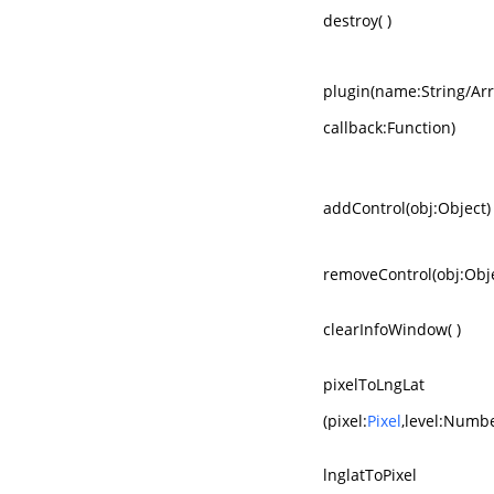
destroy( )
plugin(name:String/Arr
callback:Function)
addControl(obj:Object)
removeControl(obj:Obje
clearInfoWindow( )
pixelToLngLat
(pixel:
Pixel
,level:Numbe
lnglatToPixel