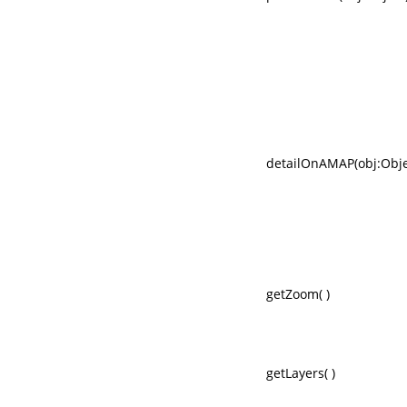
detailOnAMAP(obj:Obje
getZoom( )
getLayers( )