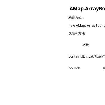
AMap.ArrayBo
构造方式：
new AMap. ArrayBounds
属性和方法
名称
contains(LngLat/Pixel)
bounds