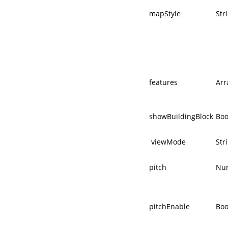
mapStyle
Str
features
Arr
showBuildingBlock
Boo
viewMode
Str
pitch
Nu
pitchEnable
Boo