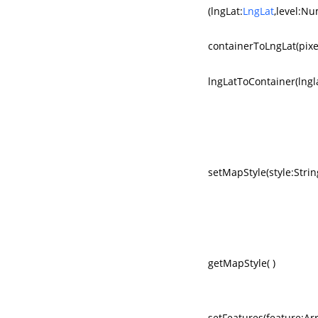
(lngLat:
LngLat
,level:N
containerToLngLat(pixe
lngLatToContainer(lngl
setMapStyle(style:Strin
getMapStyle( )
setFeatures(feature:Arr