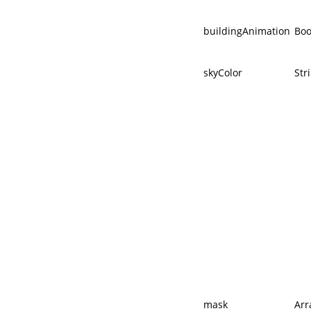
buildingAnimation
Boo
skyColor
Str
mask
Arr