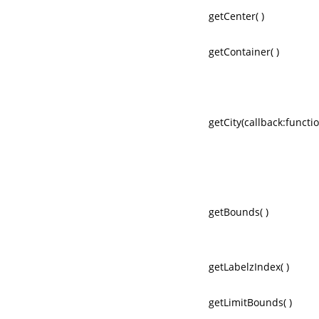
getCenter( )
getContainer( )
getCity(callback:functio
getBounds( )
getLabelzIndex( )
getLimitBounds( )