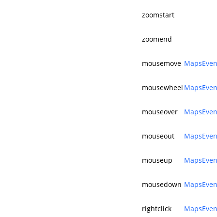
zoomstart
zoomend
mousemove
MapsEven
mousewheel
MapsEven
mouseover
MapsEven
mouseout
MapsEven
mouseup
MapsEven
mousedown
MapsEven
rightclick
MapsEven