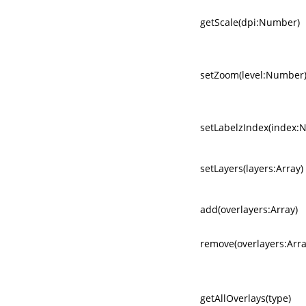
getScale(dpi:Number)
setZoom(level:Number
setLabelzIndex(index:
setLayers(layers:Array)
add(overlayers:Array)
remove(overlayers:Arra
getAllOverlays(type)