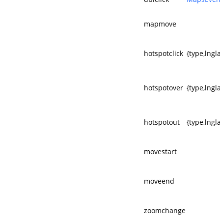
mapmove
hotspotclick
{type,lngl
hotspotover
{type,lngl
hotspotout
{type,lngl
movestart
moveend
zoomchange