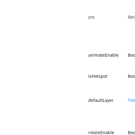
crs
Str
animateEnable
Boo
isHotspot
Boo
defaultLayer
Til
rotateEnable
Boo