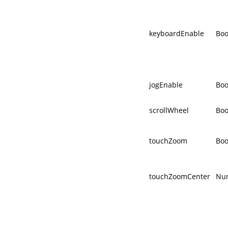
keyboardEnable
Boo
jogEnable
Boo
scrollWheel
Boo
touchZoom
Boo
touchZoomCenter
Nu