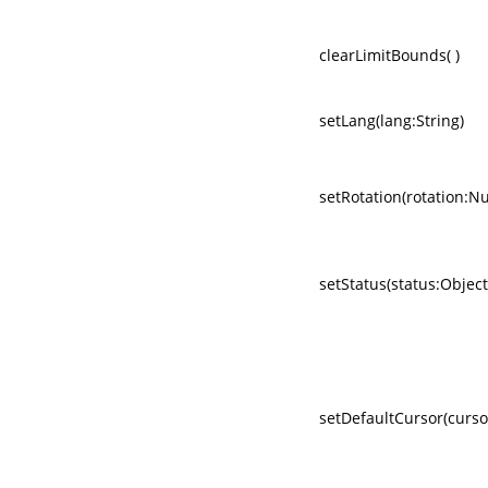
clearLimitBounds( )
setLang(lang:String)
setRotation(rotation:N
setStatus(status:Object
setDefaultCursor(curso