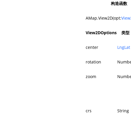
构造函数
AMap.View2D(opt:
View
View2DOptions
类型
center
LngLat
rotation
Numbe
zoom
Numbe
crs
String