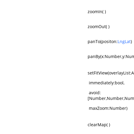
zoomIn( )
zoomOut( )
panTo(positon:
LngLat
)
panBy(x:Number,y:Nu
setFitView(overlayList:A
immediately:bool,
avoid:
[Number,Number,Num
maxZoom:Number)
clearMap( )