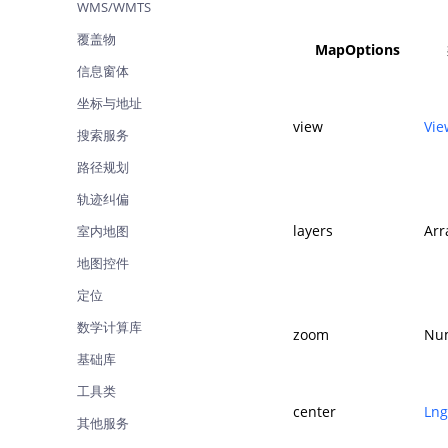
WMS/WMTS
查询目标区域当前/未来天气
智能
覆盖物
MapOptions
智能硬件定位
物流
信息窗体
通过基站、Wifi获取位置信息
提供
坐标与地址
公交
view
Vi
搜索服务
查询
路径规划
交通
轨迹纠偏
查询
layers
Arr
室内地图
高级
地图控件
高级
定位
数学计算库
zoom
Nu
基础库
工具类
center
Lng
其他服务