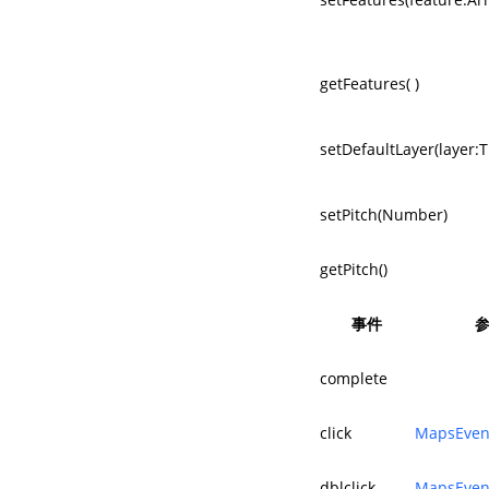
getFeatures( )
setDefaultLayer(layer:T
setPitch(Number)
getPitch()
事件
complete
click
MapsEven
dblclick
MapsEven