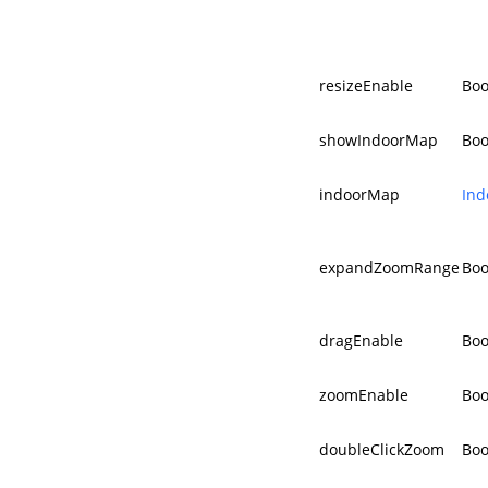
resizeEnable
Boo
showIndoorMap
Boo
indoorMap
In
expandZoomRange
Boo
dragEnable
Boo
zoomEnable
Boo
doubleClickZoom
Boo