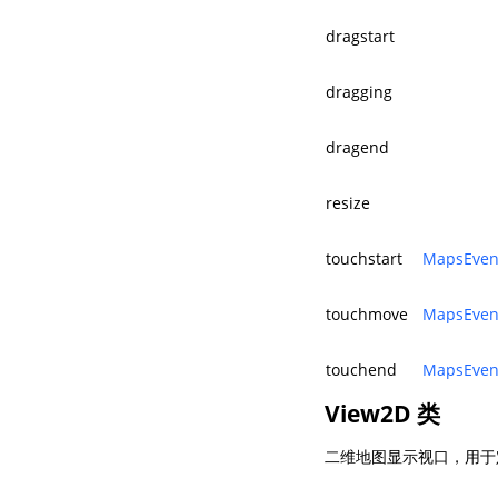
dragstart
dragging
dragend
resize
touchstart
MapsEven
touchmove
MapsEven
touchend
MapsEven
View2D 类
二维地图显示视口，用于定