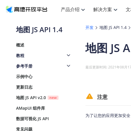
产品介绍
解决方案
文
空间智能
搜索定位
API
产品定价
JS A
产品
NEW
产品介绍
解决方案
文档与支持
定价
地图 JS API 1.4
开发
地图 JS API 1.4
提供LBS领域的Agent解决方案
Web基础服务API
JS API
鸿蒙星河版定位SDK
产品定价
高级能力
鸿
HOT
高德开放平台产品介绍
提供各行业LBS解决方案
高德开放平台开发文档与
开放平台产品定价
热门推荐
智能手表
地图 JS 
NEW
鸿蒙星河版定位SDK
鸿蒙
概述
服务支持
数据可视化J
Web高级服务API
提供智能守护与运动出行解决方案
技术服务许可
企业智图Sa
Android定位
Android
查看全部文档
产品定价
教程
搜索
导
HOT
地图组件
查看全部文档
物流服务API
智能眼镜
GeoHUB自定义地图
云图市场
NEW
位置、周边、行政区、ID等查询接口
轻
浏览器定位
JS API提供
参考手册
智能眼镜实时导航及智慧出行解决方案
API
JS
Android
iOS
And
最后更新时间: 2021年08月1
URI API
猎鹰服务 API
GeoHUB数据中心
逆地理编码
经纬度转换
定位
路
HOT
示例中心
世界地图
NEW
基于LBS的定位服务
提
地铁图 JS 
自定义地图
7大类44
面向开发者提供全球范围内LBS服务
API
Android
iOS
API
更新日志
地理/逆地理编码
猎
认证开发商
商业授权相
智能两轮车
NEW
注意
地图 JS API v2.0
new
位置名称与经纬度之间转换服务
提
合规精确的两轮车场景导航
API
JS
Android
iOS
API
AMapUI 组件库
地理围栏
货
手机银行
NEW
为了让您的应用更加安全
虚拟空间围栏服务
专
数据可视化 JS API
提供手机银行APP地图应用
API
Android
iOS
API
常见问题
天气查询
智