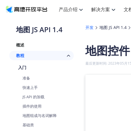
产品介绍
解决方案
文
空间智能
搜索定位
API
产品定价
JS AP
产品
NEW
产品介绍
解决方案
文档与支持
定价
地图 JS API 1.4
开发
地图 JS API 1.4
提供LBS领域的Agent解决方案
提
Web基础服务API
JS API
鸿蒙星河版定位SDK
产品定价
高级能力
鸿蒙
HOT
高德开放平台产品介绍
提供各行业LBS解决方案
高德开放平台开发文档与
开放平台产品定价
热门推荐
智能手表
NEW
鸿蒙星河版定位SDK
鸿蒙
概述
地图控件
服务支持
数据可视化JS
Web高级服务API
提供智能守护与运动出行解决方案
技术服务许可
企业智图Sa
优
Android定位
Android
查看全部文档
产品定价
教程
搜索
导航
HOT
地图组件
查看全部文档
物流服务API
智能眼镜
GeoHUB自定义地图
云图市场
NEW
位置、周边、行政区、ID等查询接口
轻松
浏览器定位
JS API提供G
最后更新时间: 2023年05月1
智能眼镜实时导航及智慧出行解决方案
提
API
JS
Android
iOS
Andr
入门
URI API
猎鹰服务 API
GeoHUB数据中心
逆地理编码
经纬度转换
定位
路线
HOT
世界地图
O
准备
NEW
基于LBS的定位服务
提供
地铁图 JS A
自定义地图
7大类44种
到
面向开发者提供全球范围内LBS服务
API
Android
iOS
API
快速上手
地理/逆地理编码
猎鹰
认证开发商
商业授权相
智能两轮车
NEW
JS API 的加载
位置名称与经纬度之间转换服务
提供
提
合规精确的两轮车场景导航
API
JS
Android
iOS
API
插件的使用
地理围栏
货车
手机银行
NEW
地图组成与名词解释
虚拟空间围栏服务
专业
提供手机银行APP地图应用
API
Android
iOS
API
基础类
天气查询
智能