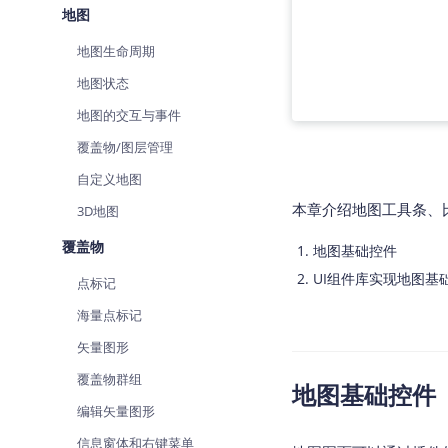
地图
查询目标区域当前/未来天气
智能
地图生命周期
智能硬件定位
物流
通过基站、Wifi获取位置信息
提供
地图状态
地图的交互与事件
公交
查询
覆盖物/图层管理
自定义地图
交通
查询
本章介绍地图工具条、
3D地图
覆盖物
高级
地图基础控件
高级
UI组件库实现地图基
点标记
海量点标记
矢量图形
覆盖物群组
地图基础控件
编辑矢量图形
信息窗体和右键菜单