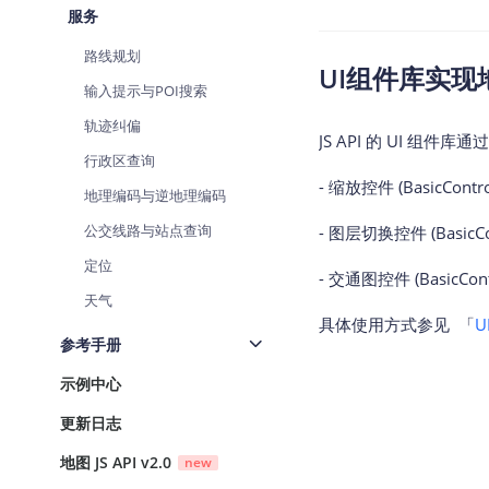
服务
路线规划
UI组件库实现
输入提示与POI搜索
轨迹纠偏
JS API 的 UI 组件
行政区查询
- 缩放控件 (BasicContro
地理编码与逆地理编码
公交线路与站点查询
- 图层切换控件 (BasicCont
定位
- 交通图控件 (BasicContro
天气
具体使用方式参见 「
参考手册
示例中心
更新日志
地图 JS API v2.0
new