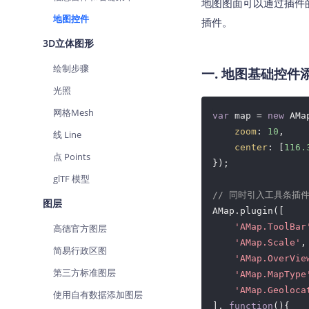
地图图面可以通过插件
地图控件
插件。
3D立体图形
绘制步骤
一. 地图基础控件
光照
网格Mesh
var
 map = 
new
 AMa
zoom
: 
10
,

线 Line
center
: [
116.
点 Points
});

glTF 模型
// 同时引入工具条插
图层
AMap.plugin([

'AMap.ToolBar
高德官方图层
'AMap.Scale'
,

简易行政区图
'AMap.OverVie
第三方标准图层
'AMap.MapType
'AMap.Geoloca
使用自有数据添加图层
], 
function
(
)
{
