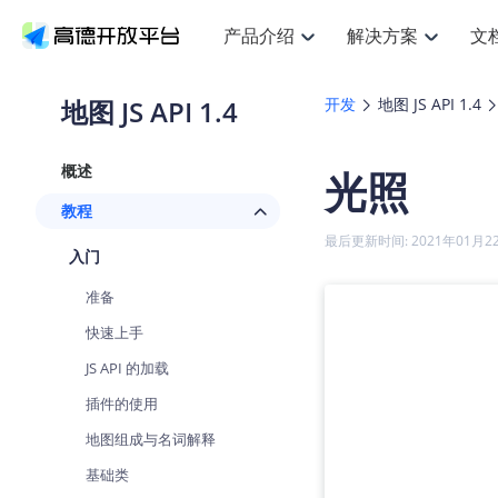
产品介绍
解决方案
文
空间智能
搜索定位
API
产品定价
JS AP
产品
NEW
产品介绍
解决方案
文档与支持
定价
地图 JS API 1.4
开发
地图 JS API 1.4
提供LBS领域的Agent解决方案
提
Web基础服务API
JS API
鸿蒙星河版定位SDK
产品定价
高级能力
鸿蒙
HOT
高德开放平台产品介绍
提供各行业LBS解决方案
高德开放平台开发文档与
开放平台产品定价
热门推荐
智能手表
NEW
鸿蒙星河版定位SDK
鸿蒙
概述
光照
服务支持
数据可视化JS
Web高级服务API
提供智能守护与运动出行解决方案
技术服务许可
企业智图Sa
优
Android定位
Android
查看全部文档
产品定价
教程
搜索
导航
HOT
地图组件
查看全部文档
物流服务API
智能眼镜
GeoHUB自定义地图
云图市场
NEW
位置、周边、行政区、ID等查询接口
轻松
浏览器定位
JS API提供G
最后更新时间: 2021年01月2
智能眼镜实时导航及智慧出行解决方案
提
API
JS
Android
iOS
Andr
入门
URI API
猎鹰服务 API
GeoHUB数据中心
逆地理编码
经纬度转换
定位
路线
HOT
世界地图
O
准备
NEW
基于LBS的定位服务
提供
地铁图 JS A
自定义地图
7大类44种
到
面向开发者提供全球范围内LBS服务
API
Android
iOS
API
快速上手
地理/逆地理编码
猎鹰
认证开发商
商业授权相
智能两轮车
NEW
JS API 的加载
位置名称与经纬度之间转换服务
提供
提
合规精确的两轮车场景导航
API
JS
Android
iOS
API
插件的使用
地理围栏
货车
手机银行
NEW
地图组成与名词解释
虚拟空间围栏服务
专业
提供手机银行APP地图应用
API
Android
iOS
API
基础类
天气查询
智能