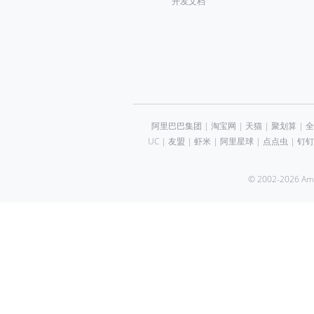
开发文档
阿里巴巴集团
|
淘宝网
|
天猫
|
聚划算
|
全
UC
|
友盟
|
虾米
|
阿里星球
|
点点虫
|
钉钉
© 2002-2026 