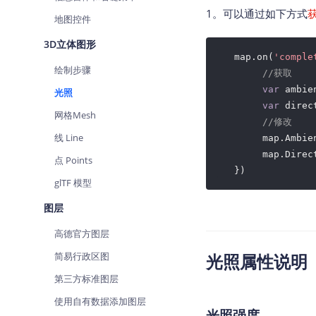
1。可以通过如下方式
地图控件
3D立体图形
   map.on(
'comple
绘制步骤
//获取
var
 ambie
光照
var
 direc
网格Mesh
//修改
线 Line
        map.Ambie
        map.Direc
点 Points
   })
glTF 模型
图层
高德官方图层
简易行政区图
光照属性说明
第三方标准图层
使用自有数据添加图层
光照强度