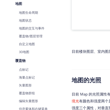
地图
查询目标区域当前/未来天气
智能
地图生命周期
智能硬件定位
物流
通过基站、Wifi获取位置信息
提供
地图状态
地图的交互与事件
公交
查询
覆盖物/图层管理
自定义地图
交通
查询
目前楼块图层、室内图
3D地图
覆盖物
高级
高级
点标记
海量点标记
地图的光照
矢量图形
覆盖物群组
目前 Map 的光照属
境光
有颜色和强度两个
编辑矢量图形
强度三个属性，对垂直
信息窗体和右键菜单