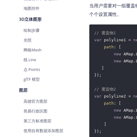
当用户需要对一组覆盖物集
地图控件
个个设置属性。
3D立体图形
绘制步骤
// 覆盖物1
光照
var
 polyline1 = 
n
path
: [

网格Mesh
new
 AMap.
线 Line
new
 AMap.
   ]

点 Points
});

glTF 模型
// 覆盖物2
图层
var
 polyline2 = 
n
高德官方图层
path
: [

new
 AMap.
简易行政区图
new
 AMap.
第三方标准图层
    ]

使用自有数据添加图层
});
