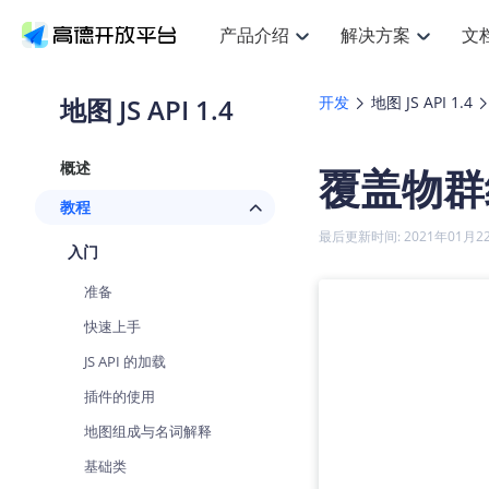
产品介绍
解决方案
文
空间智能
搜索定位
API
产品定价
JS AP
产品
NEW
产品介绍
解决方案
文档与支持
定价
地图 JS API 1.4
开发
地图 JS API 1.4
提供LBS领域的Agent解决方案
提
Web基础服务API
JS API
鸿蒙星河版定位SDK
产品定价
高级能力
鸿蒙
HOT
高德开放平台产品介绍
提供各行业LBS解决方案
高德开放平台开发文档与
开放平台产品定价
热门推荐
智能手表
NEW
鸿蒙星河版定位SDK
鸿蒙
概述
覆盖物群
服务支持
数据可视化JS
Web高级服务API
提供智能守护与运动出行解决方案
技术服务许可
企业智图Sa
优
Android定位
Android
查看全部文档
产品定价
教程
搜索
导航
HOT
地图组件
查看全部文档
物流服务API
智能眼镜
GeoHUB自定义地图
云图市场
NEW
位置、周边、行政区、ID等查询接口
轻松
浏览器定位
JS API提供G
最后更新时间: 2021年01月2
智能眼镜实时导航及智慧出行解决方案
提
API
JS
Android
iOS
Andr
入门
URI API
猎鹰服务 API
GeoHUB数据中心
逆地理编码
经纬度转换
定位
路线
HOT
世界地图
O
准备
NEW
基于LBS的定位服务
提供
地铁图 JS A
自定义地图
7大类44种
到
面向开发者提供全球范围内LBS服务
API
Android
iOS
API
快速上手
地理/逆地理编码
猎鹰
认证开发商
商业授权相
智能两轮车
NEW
JS API 的加载
位置名称与经纬度之间转换服务
提供
提
合规精确的两轮车场景导航
API
JS
Android
iOS
API
插件的使用
地理围栏
货车
手机银行
NEW
地图组成与名词解释
虚拟空间围栏服务
专业
提供手机银行APP地图应用
API
Android
iOS
API
基础类
天气查询
智能