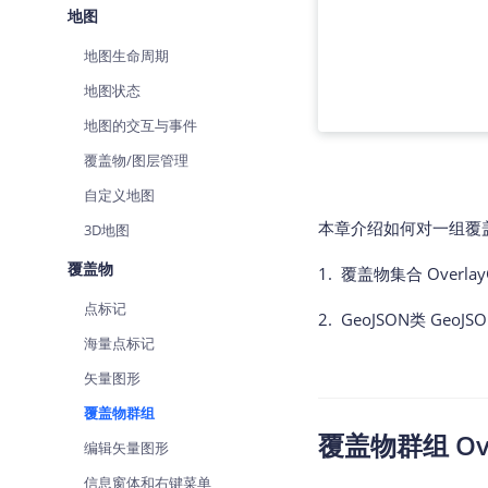
地图
查询目标区域当前/未来天气
智能
地图生命周期
智能硬件定位
物流
通过基站、Wifi获取位置信息
提供
地图状态
地图的交互与事件
公交
查询
覆盖物/图层管理
自定义地图
交通
查询
本章介绍如何对一组覆
3D地图
覆盖物
高级
1. 覆盖物集合 Overlay
高级
点标记
2. GeoJSON类 GeoJS
海量点标记
矢量图形
覆盖物群组
覆盖物群组 Ove
编辑矢量图形
信息窗体和右键菜单