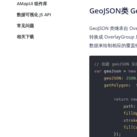
AMapUI 组件库
GeoJSON类 G
数据可视化 JS API
常见问题
GeoJSON 类继承自 
相关下载
转换成 OverlayGro
数据来绘制相应的覆盖
// 创建 geoJSON 实
var
 geoJson = 
new
geoJSON
: 
JSON
getPolygon
:  
return
ne
path
:
fillO
strok
fillC
        });   
