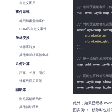
自定义图层
// 创建覆盖物群组，
事件系统
var
 overlayGroup 
地图和覆盖物事件
// 对此覆盖物群组设
DOM和自定义事件
overlayGroup.setOp
strokeColor
: 
坐标变换
strokeWeight
:
坐标系转换
});

其他坐标转高德坐标
// 统一添加到地图实
几何计算
map.add(overlayGro
距离、长度、面积
// 同时也可以对群组
计算线面关系等
overlayGroup.show(
overlayGroup.hide
辅助库
浏览器辅助函数
此外，如果已经将 over
其他辅助函数
图实例中，移除时也相