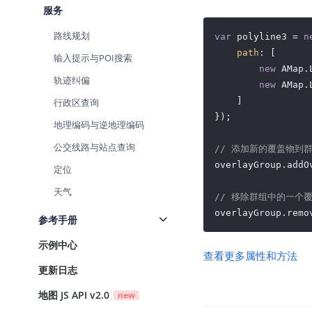
服务
路线规划
var
 polyline3 = 
n
path
: [

输入提示与POI搜索
new
 AMap.
轨迹纠偏
new
 AMap.
    ]

行政区查询
});

地理编码与逆地理编码
公交线路与站点查询
// 添加新的覆盖物到
overlayGroup.addOv
定位
天气
// 移除群组中的一个
overlayGroup.remo
参考手册
示例中心
查看更多属性和方法
更新日志
地图 JS API v2.0
new