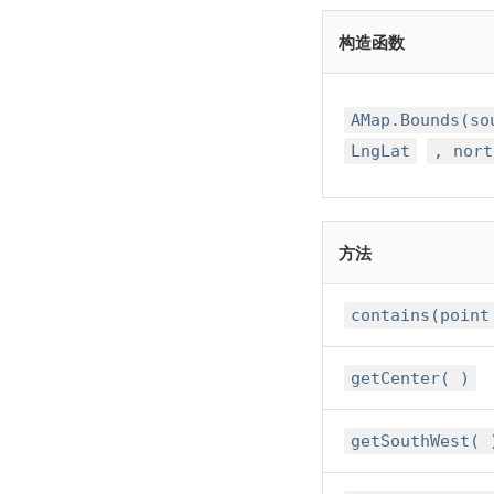
构造函数
AMap.Bounds(so
LngLat
, nort
方法
contains(poin
getCenter( )
getSouthWest( 