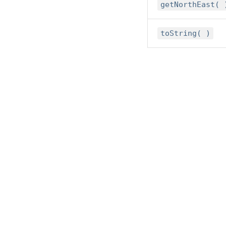
getNort
toString( )