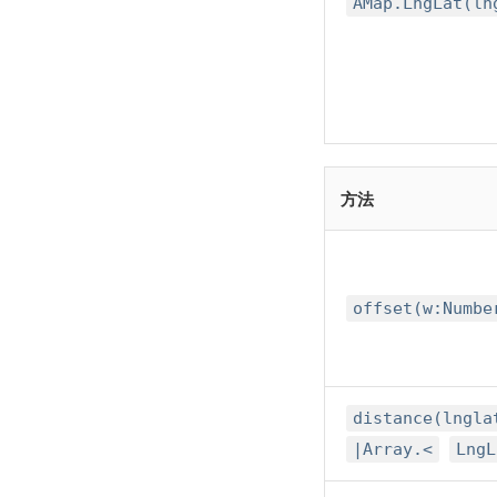
AMap.LngLat(ln
方法
offset(w:Numbe
distance(lngla
|Array.<
LngL