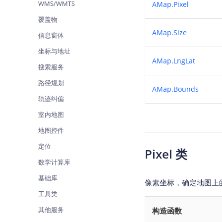
WMS/WMTS
AMap.Pixel
查询目标区域当前/未来天气
智能
覆盖物
智能硬件定位
物流
AMap.Size
信息窗体
通过基站、Wifi获取位置信息
提供
坐标与地址
公交
AMap.LngLat
搜索服务
查询
路径规划
AMap.Bounds
交通
轨迹纠偏
查询
室内地图
高级
地图控件
高级
定位
Pixel 类
数学计算库
基础库
像素坐标，确定地图上
工具类
其他服务
构造函数