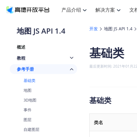
产品介绍
解决方案
文
空间智能
搜索定位
API
产品定价
JS AP
产品
NEW
产品介绍
解决方案
文档与支持
定价
地图 JS API 1.4
开发
地图 JS API 1.4
提供LBS领域的Agent解决方案
提
Web基础服务API
JS API
鸿蒙星河版定位SDK
产品定价
高级能力
鸿蒙
HOT
高德开放平台产品介绍
提供各行业LBS解决方案
高德开放平台开发文档与
开放平台产品定价
热门推荐
智能手表
NEW
鸿蒙星河版定位SDK
鸿蒙
概述
基础类
服务支持
数据可视化JS
Web高级服务API
提供智能守护与运动出行解决方案
技术服务许可
企业智图Sa
优
Android定位
Android
查看全部文档
产品定价
教程
搜索
导航
HOT
地图组件
查看全部文档
物流服务API
智能眼镜
GeoHUB自定义地图
云图市场
NEW
位置、周边、行政区、ID等查询接口
轻松
浏览器定位
JS API提供G
最后更新时间: 2021年01月2
参考手册
智能眼镜实时导航及智慧出行解决方案
提
API
JS
Android
iOS
Andr
URI API
猎鹰服务 API
GeoHUB数据中心
逆地理编码
经纬度转换
定位
路线
HOT
基础类
世界地图
O
NEW
基于LBS的定位服务
提供
地铁图 JS A
自定义地图
7大类44种
到
面向开发者提供全球范围内LBS服务
API
Android
iOS
API
地图
地理/逆地理编码
猎鹰
认证开发商
基础类
商业授权相
3D地图
智能两轮车
NEW
位置名称与经纬度之间转换服务
提供
提
合规精确的两轮车场景导航
API
JS
Android
iOS
API
事件
地理围栏
货车
手机银行
图层
NEW
类名
虚拟空间围栏服务
专业
提供手机银行APP地图应用
API
Android
iOS
API
自建图层
天气查询
智能