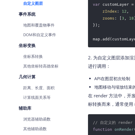
自定义图层
var
 customLayer =
zIndex
: 
12
,

事件系统
zooms
: [
3
, 
18
地图和覆盖物事件
});

DOM和自定义事件
map.add(customLay
坐标变换
坐标系转换
2. 为自定义图层添加渲
进行调用：
其他坐标转高德坐标
几何计算
API在图层初次绘制
地图移动与缩放结束
距离、长度、面积
在 render 方法
计算线面关系等
标转换而来，通常使用 mapO
辅助库
浏览器辅助函数
// 自定义的 render
其他辅助函数
function
onRender