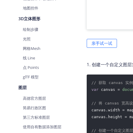
地图控件
3D立体图形
绘制步骤
光照
亲手试一试
网格Mesh
线 Line
1. 创建一个自定义图层
点 Points
glTF 模型
// 获取 canvas 实例
图层
var
 canvas = 
docu
高德官方图层
// 将 canvas 宽
简易行政区图
canvas.width = map
第三方标准图层
canvas.height = m
使用自有数据添加图层
// 创建一个自定义图