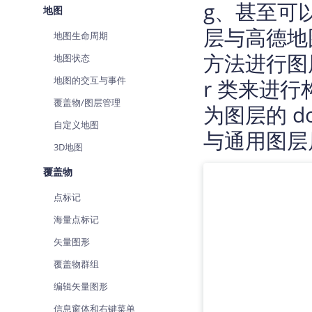
g、甚至可以
地图
查询目标区域当前/未来天气
智能
层与高德地
地图生命周期
智能硬件定位
物流
通过基站、Wifi获取位置信息
方法进行图层
提供
地图状态
地图的交互与事件
r 类来进
公交
查询
覆盖物/图层管理
为图层的 
自定义地图
交通
与通用图层
查询
3D地图
覆盖物
高级
高级
点标记
海量点标记
矢量图形
覆盖物群组
编辑矢量图形
信息窗体和右键菜单