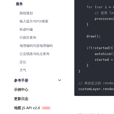
服务
for
 (
var
 i = 
路线规划
// 使用 l
        provinces
输入提示与POI搜索
    }

轨迹纠偏
    draw();

行政区查询
地理编码与逆地理编码
if
(!started){

公交线路与站点查询
        autoSize()
        started =
定位
    }

天气
}

参考手册
// 将自定义的 rend
示例中心
customLayer.rende
更新日志
地图 JS API v2.0
new