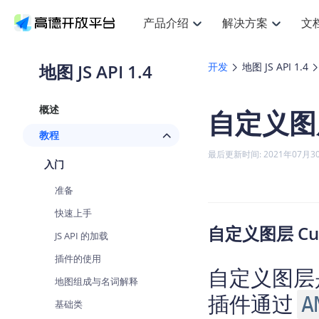
产品介绍
解决方案
文
空间智能
搜索定位
API
产品定价
JS AP
产品
NEW
产品介绍
解决方案
文档与支持
定价
地图 JS API 1.4
开发
地图 JS API 1.4
提供LBS领域的Agent解决方案
提
Web基础服务API
JS API
鸿蒙星河版定位SDK
产品定价
高级能力
鸿蒙
HOT
高德开放平台产品介绍
提供各行业LBS解决方案
高德开放平台开发文档与
开放平台产品定价
热门推荐
智能手表
NEW
鸿蒙星河版定位SDK
鸿蒙
概述
自定义图
服务支持
数据可视化JS
Web高级服务API
提供智能守护与运动出行解决方案
技术服务许可
企业智图Sa
优
Android定位
Android
查看全部文档
产品定价
教程
搜索
导航
HOT
地图组件
查看全部文档
物流服务API
智能眼镜
GeoHUB自定义地图
云图市场
NEW
位置、周边、行政区、ID等查询接口
轻松
浏览器定位
JS API提供G
最后更新时间: 2021年07月3
智能眼镜实时导航及智慧出行解决方案
提
API
JS
Android
iOS
Andr
入门
URI API
猎鹰服务 API
GeoHUB数据中心
逆地理编码
经纬度转换
定位
路线
HOT
世界地图
O
准备
NEW
基于LBS的定位服务
提供
地铁图 JS A
自定义地图
7大类44种
到
面向开发者提供全球范围内LBS服务
API
Android
iOS
API
快速上手
地理/逆地理编码
猎鹰
认证开发商
自定义图层 Cus
商业授权相
智能两轮车
NEW
JS API 的加载
位置名称与经纬度之间转换服务
提供
提
合规精确的两轮车场景导航
API
JS
Android
iOS
API
插件的使用
自定义图层
地理围栏
货车
手机银行
NEW
地图组成与名词解释
虚拟空间围栏服务
专业
提供手机银行APP地图应用
插件通过
API
Android
iOS
API
A
基础类
天气查询
智能