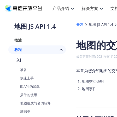
产品介绍
解决方案
文
空间智能
搜索定位
API
产品定价
JS AP
产品
NEW
产品介绍
解决方案
文档与支持
定价
地图 JS API 1.4
开发
地图 JS API 1.4
提供LBS领域的Agent解决方案
提
Web基础服务API
JS API
鸿蒙星河版定位SDK
产品定价
高级能力
鸿蒙
HOT
高德开放平台产品介绍
提供各行业LBS解决方案
高德开放平台开发文档与
开放平台产品定价
热门推荐
智能手表
NEW
鸿蒙星河版定位SDK
鸿蒙
概述
地图的交
服务支持
数据可视化JS
Web高级服务API
提供智能守护与运动出行解决方案
技术服务许可
企业智图Sa
优
Android定位
Android
查看全部文档
产品定价
教程
搜索
导航
HOT
地图组件
查看全部文档
物流服务API
智能眼镜
GeoHUB自定义地图
云图市场
NEW
位置、周边、行政区、ID等查询接口
轻松
浏览器定位
JS API提供G
最后更新时间: 2021年01月2
智能眼镜实时导航及智慧出行解决方案
提
API
JS
Android
iOS
Andr
入门
URI API
猎鹰服务 API
GeoHUB数据中心
逆地理编码
经纬度转换
定位
路线
HOT
世界地图
O
准备
本章为您介绍地图的交
NEW
基于LBS的定位服务
提供
地铁图 JS A
自定义地图
7大类44种
到
面向开发者提供全球范围内LBS服务
API
Android
iOS
API
快速上手
地图交互说明
地理/逆地理编码
猎鹰
认证开发商
商业授权相
智能两轮车
NEW
JS API 的加载
位置名称与经纬度之间转换服务
提供
地图事件
提
合规精确的两轮车场景导航
API
JS
Android
iOS
API
插件的使用
地理围栏
货车
手机银行
NEW
地图组成与名词解释
虚拟空间围栏服务
专业
提供手机银行APP地图应用
API
Android
iOS
API
基础类
天气查询
智能