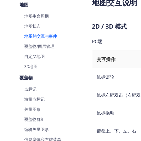
地图交互说明
地图
查询目标区域当前/未来天气
智能
地图生命周期
智能硬件定位
物流
通过基站、Wifi获取位置信息
提供
2D / 3D 模式
地图状态
地图的交互与事件
公交
PC端
查询
覆盖物/图层管理
自定义地图
交通
交互操作
查询
3D地图
鼠标滚轮
覆盖物
高级
高级
点标记
鼠标左键双击（右键双
海量点标记
矢量图形
鼠标拖动
覆盖物群组
编辑矢量图形
键盘上、下、左、右
信息窗体和右键菜单