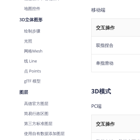
地图控件
移动端
3D立体图形
交互操作
绘制步骤
光照
双指捏合
网格Mesh
线 Line
单指滑动
点 Points
glTF 模型
3D模式
图层
高德官方图层
PC端
简易行政区图
第三方标准图层
交互操作
使用自有数据添加图层