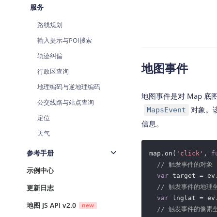
服务
路线规划
输入提示与POI搜索
轨迹纠偏
地图事件
行政区查询
地理编码与逆地理编码
地图事件是对 Map 
公交线路与站点查询
对象。
MapsEvent
定位
信息。
天气
参考手册
map.on(
'click'
, 
f
// 触发事件的对象
示例中心
var
 target = ev.
更新日志
// 触发事件的地理坐标
var
 lnglat = ev.
地图 JS API v2.0
new
// 触发事件的像素坐标