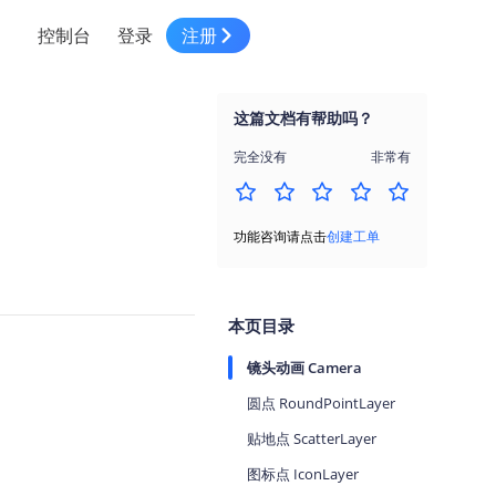
控制台
登录
注册
智慧物流
高级地图工具
鸿蒙星河版平台
高德地图小程序
大模型开发工具
服务
针对物流行业提供解决方案
这篇文档有帮助吗？
世界地图
鸿蒙星河版地图SDK
地图小程序
SKILL专区
常见问题
NEW
HOT
NEW
完全没有
非常有
电商
电商物流行业解决方案
自定义地图
鸿蒙星河版定位SDK
客户管理
MCP Server
创建工单
NEW
HOT
高德开放平台 CLI
地址服务
地图数据可视化 (LOCA)
鸿蒙星河版导航SDK
员工管理
示例中心
NEW
NEW
功能咨询请点击
创建工单
综合地址服务，满足客户全景化需求
地图数据中心 (GeoHUB)
送货提效
合规中心
企业智图
坐标拾取器
地图小程序API
技术服务
一张图轻松管理企业数据
本页目录
高德地图URI Web
空间智能开放平台
智能派单
镜头动画 Camera
一站式精准智能派单解决方案
高德地图URI APP
圆点 RoundPointLayer
空间智能开放平台
NEW
用真实空间信息解答业务问题
贴地点 ScatterLayer
三维模型转换
图标点 IconLayer
微信小程序插件