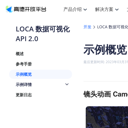
产品介绍
解决方案
空间智能
搜索定位
API
产品定价
JS 
产
NEW
产品介绍
解决方案
文档与支持
定价
LOCA 数据可视化
开发
LOCA 数据可视化 A
提供LBS领域的Agent解决方案
Web基础服务API
JS API
API 2.0
鸿蒙星河版定位SDK
产品定价
高级能力
HOT
高德开放平台产品介绍
提供各行业LBS解决方案
高德开放平台开发文档与
开放平台产品定价
热门推荐
智能手表
NEW
鸿蒙星河版定位SDK
示例概览
服务支持
数据可视化
Web高级服务API
提供智能守护与运动出行解决方案
技术服务许可
企业智图
Android定位
Andro
查看全部文档
产品定价
概述
搜索
HOT
地图组件
查看全部文档
物流服务API
智能眼镜
GeoHUB自定义地图
云图市场
NEW
位置、周边、行政区、ID等查询接口
浏览器定位
JS API
最后更新时间: 2023年03月3
参考手册
智能眼镜实时导航及智慧出行解决方案
API
JS
Android
iOS
A
URI API
猎鹰服务 API
GeoHUB数据中心
逆地理编码
经纬度转
定位
HOT
示例概览
世界地图
NEW
基于LBS的定位服务
地铁图 JS
自定义地图
7大类4
面向开发者提供全球范围内LBS服务
API
Android
iOS
A
示例详情
地理/逆地理编码
认证开发商
镜头动画 Came
商业授权
智能两轮车
NEW
更新日志
位置名称与经纬度之间转换服务
合规精确的两轮车场景导航
API
JS
Android
iOS
A
地理围栏
手机银行
NEW
虚拟空间围栏服务
提供手机银行APP地图应用
API
Android
iOS
A
天气查询