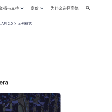
文档与支持
定价
为什么选择高德
网格化营销
三农场景可视化
API
品升级
路线导航
Android 平台
地图产品
iOS 平台
NEW
NEW
PI 2.0
示例概览
提供银行网格化营销场景应用
提供乡村振兴三农场景应用
鸿蒙星河版导航SDK
Android 地图SDK
鸿蒙星河版地图SDK
iOS 地图SDK
NEW
HOT
智慧交通
社交
鸿蒙星河版导航SDK
鸿蒙星河版-轻量地图SDK
JS API
SaaS
优化交通资源配置，赋能智慧交通系统
Android 轻量版地图SDK
社交应用位置服务解决方案
iOS 轻量版地图SDK
id定位问题相关
导航
动态地图
HOT
HOT
出行
Android 定位SDK
运动
iOS 定位SDK
轻松地在APP中加入导航能力
动态地图展示、配置
提供Geolocation定位插件
1日
提供网约车等出行场景解决方案
运动类应用解决方案
ndroid
iOS
API
JS
Android
iOS
HarmonyOS
Android 导航SDK
iOS 导航SDK
换为详细结构化的地址
路线规划
3D地图
HOT
HOT
O2O
智能硬件
提供步行、驾车等规划能力
3D动态地图展示、配置
 API
Android 猎鹰SDK
iOS 猎鹰SDK
4种地图元素可定制
到店、到家等多种O2O业务解决方案
智能硬件LBS解决方案
PI
JS
Android
iOS
猎鹰服务
地铁图
ra
相关问题
上门服务调度
零售铺货
提供专业轨迹管理服务
简单易用的移动端地铁线路图开发接口
提供上门业务调度解决方案
零售快消行业，渠道铺货解决方案
PI
Android
iOS
JS
Android
iOS
货车路径规划
静态地图
专业的货车路径规划服务
灵活地将高德地图迁入应用网页
PI
Android
iOS
智能调度引擎
3D地形图