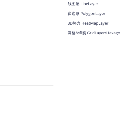
线图层 LineLayer
地图Flutter插件
多边形 PolygonLayer
地图名片
3D热力 HeatMapLayer
网格&蜂窝 GridLayer/HexagonLayer