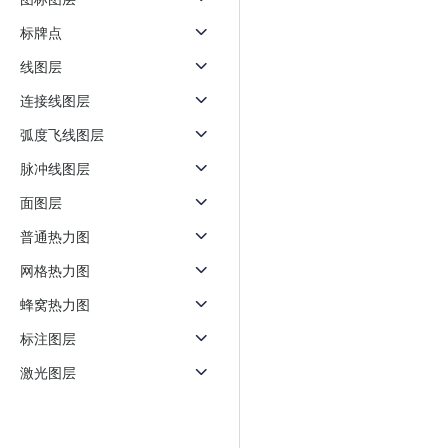
天气查询
智能
标牌点
查询目标区域当前/未来天气
智能外
线图层
智能硬件定位
物流
通过基站、Wifi获取位置信息
提供智
连接线图层
弧度飞线图层
公交
查询公
脉冲线图层
面图层
交通
查询交
普通热力图
网格热力图
高级
高级路
蜂窝热力图
标注图层
激光图层