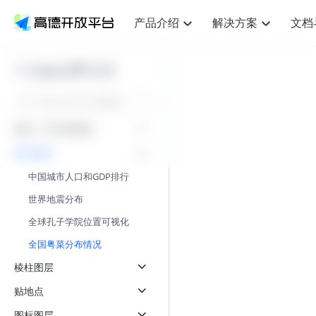
产品介绍
解决方案
文档
空间智能
网
NEW
搜索定位
API
产品定价
JS API
产品升
产品介绍
解决方案
文档与支持
定价
Loca API 2.0
提供LBS领域的Agent解决方案
提供
鸿蒙星河版定位SDK
Web基础服务API
产品定价
JS API
高级能力
鸿蒙星
HOT
高德开放平台产品介绍
提供各行业LBS解决方案
高德开放平台开发文档与
开放平台产品定价
热门推荐
智能手表
智
NEW
鸿蒙星河版定位SDK
鸿蒙星
服务支持
提供智能守护与运动出行解决方案
优化
Web高级服务API
技术服务许可
数据可视化JS 
企业智图Saa
Android定位
Android定位
视角、样式和数据
查看全部文档
产品定价
搜索
导航
HOT
查看全部文档
智能眼镜
出
浏览器定位
NEW
JS API提供Geo
圆点图层
物流服务API
GeoHUB自定义地图
地图组件
云图市场
位置、周边、行政区、ID等查询接口
轻松地
智能眼镜实时导航及智慧出行解决方案
提供
API
JS
Android
iOS
Androi
逆地理编码
中国城市人口和GDP排行
经纬度转换为详
猎鹰服务 API
GeoHUB数据中心
URI API
定位
路线
HOT
世界地图
O2
NEW
世界地震分布
自定义地图
7大类44种地图
基于LBS的定位服务
提供步
面向开发者提供全球范围内LBS服务
到店
地铁图 JS AP
API
Android
iOS
API
全球孔子学院位置可视化
认证开发商
商业授权相关问
地理/逆地理编码
猎鹰
智能两轮车
上
NEW
全国粤菜分布情况
位置名称与经纬度之间转换服务
提供专
合规精确的两轮车场景导航
提供
API
JS
Android
iOS
API
棱柱图层
地理围栏
货车
手机银行
NEW
贴地点
虚拟空间围栏服务
专业的
提供手机银行APP地图应用
API
Android
iOS
API
图标图层