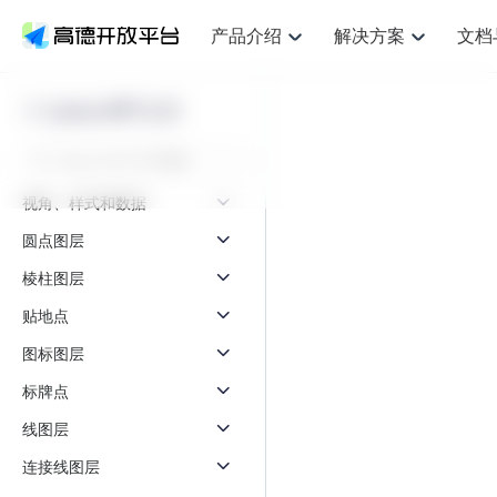
产品介绍
解决方案
文档
空间智能
网
NEW
搜索定位
API
产品定价
JS API
产品升
产品介绍
解决方案
文档与支持
定价
Loca API 2.0
提供LBS领域的Agent解决方案
提供
鸿蒙星河版定位SDK
Web基础服务API
产品定价
JS API
高级能力
鸿蒙星
HOT
高德开放平台产品介绍
提供各行业LBS解决方案
高德开放平台开发文档与
开放平台产品定价
热门推荐
智能手表
智
NEW
鸿蒙星河版定位SDK
鸿蒙星
服务支持
提供智能守护与运动出行解决方案
优化
Web高级服务API
技术服务许可
数据可视化JS 
企业智图Saa
Android定位
Android定位
视角、样式和数据
查看全部文档
产品定价
搜索
导航
HOT
查看全部文档
智能眼镜
出
浏览器定位
NEW
JS API提供Geo
圆点图层
物流服务API
GeoHUB自定义地图
地图组件
云图市场
位置、周边、行政区、ID等查询接口
轻松地
智能眼镜实时导航及智慧出行解决方案
提供
API
JS
Android
iOS
Androi
逆地理编码
棱柱图层
经纬度转换为详
猎鹰服务 API
GeoHUB数据中心
URI API
定位
路线
HOT
世界地图
O2
NEW
自定义地图
贴地点
7大类44种地图
基于LBS的定位服务
提供步
面向开发者提供全球范围内LBS服务
到店
地铁图 JS AP
API
Android
iOS
API
图标图层
认证开发商
商业授权相关问
地理/逆地理编码
猎鹰
智能两轮车
上
NEW
标牌点
位置名称与经纬度之间转换服务
提供专
合规精确的两轮车场景导航
提供
API
JS
Android
iOS
API
线图层
地理围栏
货车
手机银行
NEW
虚拟空间围栏服务
专业的
连接线图层
提供手机银行APP地图应用
API
Android
iOS
API