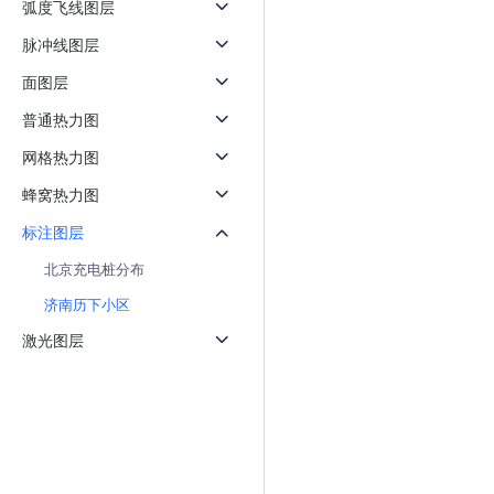
弧度飞线图层
天气查询
智能
查询目标区域当前/未来天气
智能外
脉冲线图层
面图层
智能硬件定位
物流
通过基站、Wifi获取位置信息
提供智
普通热力图
网格热力图
公交
查询公
蜂窝热力图
交通
标注图层
查询交
北京充电桩分布
高级
济南历下小区
高级路
激光图层