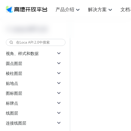
产品介绍
解决方案
文档
空间智能
网
NEW
搜索定位
API
产品定价
JS API
产品升
产品介绍
解决方案
文档与支持
定价
Loca API 2.0
提供LBS领域的Agent解决方案
提供
鸿蒙星河版定位SDK
Web基础服务API
产品定价
JS API
高级能力
鸿蒙星
HOT
高德开放平台产品介绍
提供各行业LBS解决方案
高德开放平台开发文档与
开放平台产品定价
热门推荐
智能手表
智
NEW
鸿蒙星河版定位SDK
鸿蒙星
服务支持
提供智能守护与运动出行解决方案
优化
Web高级服务API
技术服务许可
数据可视化JS 
企业智图Saa
Android定位
Android定位
视角、样式和数据
查看全部文档
产品定价
搜索
导航
HOT
查看全部文档
智能眼镜
出
浏览器定位
NEW
JS API提供Geo
圆点图层
物流服务API
GeoHUB自定义地图
地图组件
云图市场
位置、周边、行政区、ID等查询接口
轻松地
智能眼镜实时导航及智慧出行解决方案
提供
API
JS
Android
iOS
Androi
逆地理编码
棱柱图层
经纬度转换为详
猎鹰服务 API
GeoHUB数据中心
URI API
定位
路线
HOT
世界地图
O2
NEW
自定义地图
贴地点
7大类44种地图
基于LBS的定位服务
提供步
面向开发者提供全球范围内LBS服务
到店
地铁图 JS AP
API
Android
iOS
API
图标图层
认证开发商
商业授权相关问
地理/逆地理编码
猎鹰
智能两轮车
上
NEW
标牌点
位置名称与经纬度之间转换服务
提供专
合规精确的两轮车场景导航
提供
API
JS
Android
iOS
API
线图层
地理围栏
货车
手机银行
NEW
虚拟空间围栏服务
专业的
连接线图层
提供手机银行APP地图应用
API
Android
iOS
API