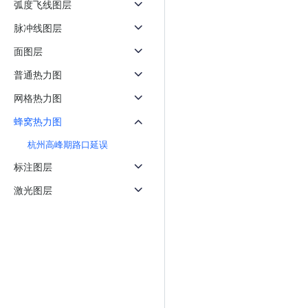
弧度飞线图层
天气查询
智能
查询目标区域当前/未来天气
智能外
脉冲线图层
面图层
智能硬件定位
物流
通过基站、Wifi获取位置信息
提供智
普通热力图
网格热力图
公交
查询公
蜂窝热力图
交通
杭州高峰期路口延误
查询交
标注图层
高级
激光图层
高级路