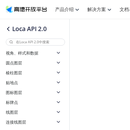
产品介绍
解决方案
文档
空间智能
网
NEW
搜索定位
API
产品定价
JS API
产品升
产品介绍
解决方案
文档与支持
定价
Loca API 2.0
提供LBS领域的Agent解决方案
提供
鸿蒙星河版定位SDK
Web基础服务API
产品定价
JS API
高级能力
鸿蒙星
HOT
高德开放平台产品介绍
提供各行业LBS解决方案
高德开放平台开发文档与
开放平台产品定价
热门推荐
智能手表
智
NEW
鸿蒙星河版定位SDK
鸿蒙星
服务支持
提供智能守护与运动出行解决方案
优化
Web高级服务API
技术服务许可
数据可视化JS 
企业智图Saa
Android定位
Android定位
视角、样式和数据
查看全部文档
产品定价
搜索
导航
HOT
查看全部文档
智能眼镜
出
浏览器定位
NEW
JS API提供Geo
圆点图层
物流服务API
GeoHUB自定义地图
地图组件
云图市场
位置、周边、行政区、ID等查询接口
轻松地
智能眼镜实时导航及智慧出行解决方案
提供
API
JS
Android
iOS
Androi
逆地理编码
棱柱图层
经纬度转换为详
猎鹰服务 API
GeoHUB数据中心
URI API
定位
路线
HOT
世界地图
O2
NEW
自定义地图
贴地点
7大类44种地图
基于LBS的定位服务
提供步
面向开发者提供全球范围内LBS服务
到店
地铁图 JS AP
API
Android
iOS
API
图标图层
认证开发商
商业授权相关问
地理/逆地理编码
猎鹰
智能两轮车
上
NEW
标牌点
位置名称与经纬度之间转换服务
提供专
合规精确的两轮车场景导航
提供
API
JS
Android
iOS
API
线图层
地理围栏
货车
手机银行
NEW
虚拟空间围栏服务
专业的
连接线图层
提供手机银行APP地图应用
API
Android
iOS
API