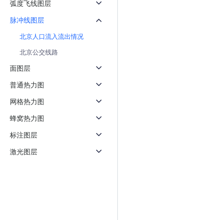
弧度飞线图层
天气查询
智能
查询目标区域当前/未来天气
智能外
脉冲线图层
北京人口流入流出情况
智能硬件定位
物流
通过基站、Wifi获取位置信息
提供智
北京公交线路
面图层
公交
查询公
普通热力图
网格热力图
交通
查询交
蜂窝热力图
高级
标注图层
高级路
激光图层