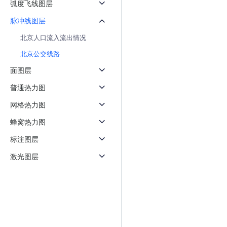
弧度飞线图层
天气查询
智能
查询目标区域当前/未来天气
智能外
脉冲线图层
北京人口流入流出情况
智能硬件定位
物流
通过基站、Wifi获取位置信息
提供智
北京公交线路
面图层
公交
查询公
普通热力图
网格热力图
交通
查询交
蜂窝热力图
高级
标注图层
高级路
激光图层