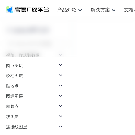
产品介绍
解决方案
文档
空间智能
网
NEW
搜索定位
API
产品定价
JS API
产品升
产品介绍
解决方案
文档与支持
定价
Loca API 2.0
提供LBS领域的Agent解决方案
提供
鸿蒙星河版定位SDK
Web基础服务API
产品定价
JS API
高级能力
鸿蒙星
HOT
高德开放平台产品介绍
提供各行业LBS解决方案
高德开放平台开发文档与
开放平台产品定价
热门推荐
智能手表
智
NEW
鸿蒙星河版定位SDK
鸿蒙星
服务支持
提供智能守护与运动出行解决方案
优化
Web高级服务API
技术服务许可
数据可视化JS 
企业智图Saa
Android定位
Android定位
视角、样式和数据
查看全部文档
产品定价
搜索
导航
HOT
查看全部文档
智能眼镜
出
浏览器定位
NEW
JS API提供Geo
圆点图层
物流服务API
GeoHUB自定义地图
地图组件
云图市场
位置、周边、行政区、ID等查询接口
轻松地
智能眼镜实时导航及智慧出行解决方案
提供
API
JS
Android
iOS
Androi
逆地理编码
棱柱图层
经纬度转换为详
猎鹰服务 API
GeoHUB数据中心
URI API
定位
路线
HOT
世界地图
O2
NEW
自定义地图
贴地点
7大类44种地图
基于LBS的定位服务
提供步
面向开发者提供全球范围内LBS服务
到店
地铁图 JS AP
API
Android
iOS
API
图标图层
认证开发商
商业授权相关问
地理/逆地理编码
猎鹰
智能两轮车
上
NEW
标牌点
位置名称与经纬度之间转换服务
提供专
合规精确的两轮车场景导航
提供
API
JS
Android
iOS
API
线图层
地理围栏
货车
手机银行
NEW
虚拟空间围栏服务
专业的
连接线图层
提供手机银行APP地图应用
API
Android
iOS
API