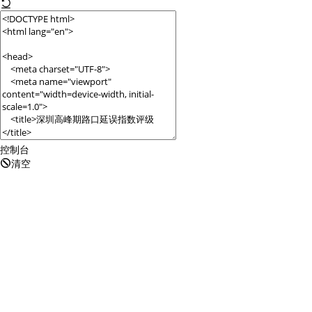
查询目标区域当前/未来天气
智能外
智能硬件定位
物流
通过基站、Wifi获取位置信息
提供智
公交
查询公
交通
查询交
控制台
清空
高级
高级路