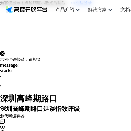
游客仅显示地点经纬度小数点后两位。
>>前往登录
产品介绍
解决方案
文档
空间智能
网
搜索定位
API
产品定价
JS API
产品升
NEW
产品介绍
解决方案
文档与支持
定价
提供LBS领域的Agent解决方案
提供
Web基础服务API
JS API
鸿蒙星河版定位SDK
产品定价
高级能力
鸿蒙星
HOT
高德开放平台产品介绍
提供各行业LBS解决方案
高德开放平台开发文档与
开放平台产品定价
热门推荐
智能手表
智
NEW
鸿蒙星河版定位SDK
鸿蒙星
服务支持
数据可视化JS 
Web高级服务API
提供智能守护与运动出行解决方案
技术服务许可
企业智图Saa
优化
Android定位
Android定位
查看全部文档
产品定价
搜索
导航
HOT
地图组件
示例代码报错，请检查
查看全部文档
物流服务API
智能眼镜
GeoHUB自定义地图
云图市场
出
NEW
位置、周边、行政区、ID等查询接口
轻松地
浏览器定位
JS API提供Geo
message:
智能眼镜实时导航及智慧出行解决方案
提供
API
JS
Android
iOS
Androi
URI API
stack:
猎鹰服务 API
GeoHUB数据中心
逆地理编码
经纬度转换为
定位
路线
HOT
‹
世界地图
O2
NEW
基于LBS的定位服务
提供步
地铁图 JS AP
自定义地图
7大类44种地
到店
面向开发者提供全球范围内LBS服务
API
Android
iOS
API
›
地理/逆地理编码
猎鹰
认证开发商
商业授权相关
上
深圳高峰期路口
智能两轮车
NEW
位置名称与经纬度之间转换服务
提供专
提供
合规精确的两轮车场景导航
API
JS
Android
iOS
API
深圳高峰期路口延误指数评级
地理围栏
货车
手机银行
NEW
源代码编辑器
虚拟空间围栏服务
专业的
提供手机银行APP地图应用
API
Android
iOS
API
天气查询
智能