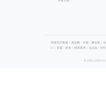
开发文档
阿里巴巴集团
|
淘宝网
|
天猫
|
聚划算
|
全
UC
|
友盟
|
虾米
|
阿里星球
|
点点虫
|
钉钉
© 2002-2026 