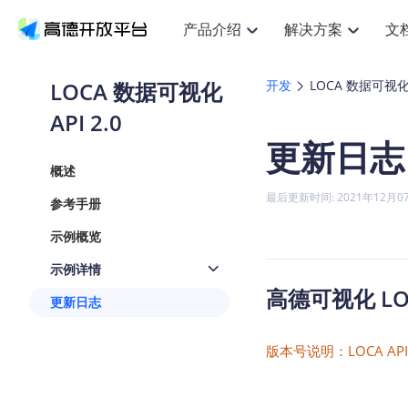
产品介绍
解决方案
文
空间智能
搜索定位
API
产品定价
JS AP
产品
NEW
产品介绍
解决方案
文档与支持
定价
LOCA 数据可视化
开发
LOCA 数据可视化 A
提供LBS领域的Agent解决方案
提
Web基础服务API
JS API
API 2.0
鸿蒙星河版定位SDK
产品定价
高级能力
鸿蒙
HOT
高德开放平台产品介绍
提供各行业LBS解决方案
高德开放平台开发文档与
开放平台产品定价
热门推荐
智能手表
NEW
鸿蒙星河版定位SDK
鸿蒙
更新日志
服务支持
数据可视化JS
Web高级服务API
提供智能守护与运动出行解决方案
技术服务许可
企业智图Sa
优
Android定位
Android
查看全部文档
产品定价
概述
搜索
导航
HOT
地图组件
查看全部文档
物流服务API
智能眼镜
GeoHUB自定义地图
云图市场
NEW
位置、周边、行政区、ID等查询接口
轻松
浏览器定位
JS API提供G
最后更新时间: 2021年12月0
参考手册
智能眼镜实时导航及智慧出行解决方案
提
API
JS
Android
iOS
Andr
URI API
猎鹰服务 API
GeoHUB数据中心
逆地理编码
经纬度转换
定位
路线
HOT
示例概览
世界地图
O
NEW
基于LBS的定位服务
提供
地铁图 JS A
自定义地图
7大类44种
到
面向开发者提供全球范围内LBS服务
API
Android
iOS
API
示例详情
地理/逆地理编码
猎鹰
认证开发商
高德可视化 LOC
商业授权相
智能两轮车
NEW
更新日志
位置名称与经纬度之间转换服务
提供
提
合规精确的两轮车场景导航
API
JS
Android
iOS
API
地理围栏
货车
版本号说明：LOCA A
手机银行
NEW
虚拟空间围栏服务
专业
提供手机银行APP地图应用
API
Android
iOS
API
天气查询
智能