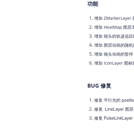
功能
查询目标区域当前/未来天气
智能
智能硬件定位
物流
增加 ZMarkerL
通过基站、Wifi获取位置信息
提供
增加 HeatMap 图
增加 镜头的轨迹追
公交
查询
增加 图层动画的随
增加 镜头动画的暂
交通
查询
增加 IconLayer 图
高级
高级
BUG 修复
修复 平行光的 posit
修复 LineLaye
修复 PulseLin