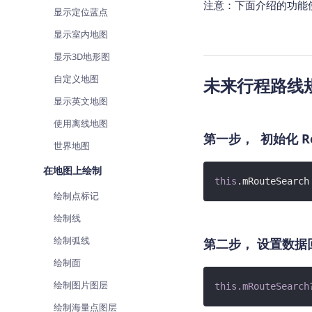
注意：下面介绍的功能
查询目标区域当前/未来天气
智能
显示定位蓝点
显示室内地图
智能硬件定位
物流
通过基站、Wifi获取位置信息
提供
显示3D地形图
自定义地图
未来行程路线
公交
查询
显示英文地图
使用离线地图
交通
第一步， 初始化 Rou
查询
世界地图
在地图上绘制
高级
this
.mRouteSearch
高级
绘制点标记
绘制线
绘制弧线
第二步， 设置数据
绘制面
绘制图片图层
this
.mRouteSearch
绘制海量点图层