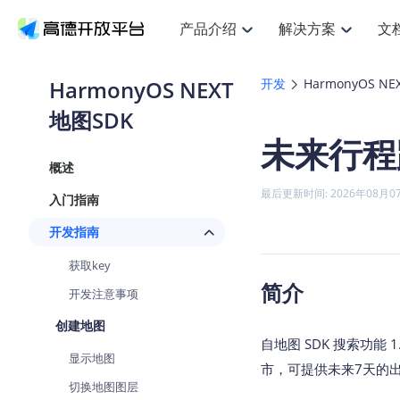
产品介绍
解决方案
文
空间智能
搜索定位
API
产品定价
JS AP
产品
NEW
产品介绍
解决方案
文档与支持
定价
HarmonyOS NEXT
开发
HarmonyOS NE
提供LBS领域的Agent解决方案
提
Web基础服务API
JS API
地图SDK
鸿蒙星河版定位SDK
产品定价
高级能力
鸿蒙
HOT
高德开放平台产品介绍
提供各行业LBS解决方案
高德开放平台开发文档与
开放平台产品定价
热门推荐
智能手表
NEW
鸿蒙星河版定位SDK
鸿蒙
未来行程
服务支持
数据可视化JS
Web高级服务API
提供智能守护与运动出行解决方案
技术服务许可
企业智图Sa
优
Android定位
Android
查看全部文档
产品定价
概述
搜索
导航
HOT
地图组件
查看全部文档
物流服务API
智能眼镜
GeoHUB自定义地图
云图市场
NEW
位置、周边、行政区、ID等查询接口
轻松
浏览器定位
JS API提供G
最后更新时间: 2026年08月0
入门指南
智能眼镜实时导航及智慧出行解决方案
提
API
JS
Android
iOS
Andr
URI API
猎鹰服务 API
GeoHUB数据中心
逆地理编码
经纬度转换
定位
路线
HOT
开发指南
世界地图
O
NEW
基于LBS的定位服务
提供
地铁图 JS A
自定义地图
7大类44种
到
面向开发者提供全球范围内LBS服务
API
Android
iOS
API
获取key
地理/逆地理编码
猎鹰
认证开发商
简介
商业授权相
智能两轮车
开发注意事项
NEW
位置名称与经纬度之间转换服务
提供
提
合规精确的两轮车场景导航
API
JS
Android
iOS
API
创建地图
地理围栏
货车
自地图 SDK 搜索功能
手机银行
NEW
显示地图
虚拟空间围栏服务
专业
提供手机银行APP地图应用
市，可提供未来7天的
API
Android
iOS
API
切换地图图层
天气查询
智能