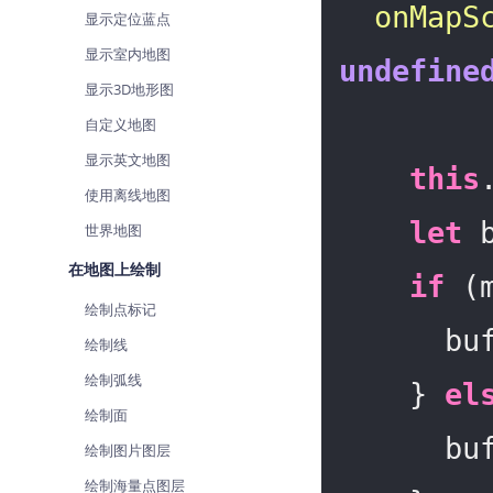
onMapS
查询目标区域当前/未来天气
智能
显示定位蓝点
显示室内地图
智能硬件定位
物流
undefine
通过基站、Wifi获取位置信息
提供
显示3D地形图
自定义地图
公交
查询
显示英文地图
this
使用离线地图
交通
let
查询
 
世界地图
在地图上绘制
高级
if
 (
高级
绘制点标记
    
绘制线
绘制弧线
    } 
el
绘制面
    
绘制图片图层
绘制海量点图层