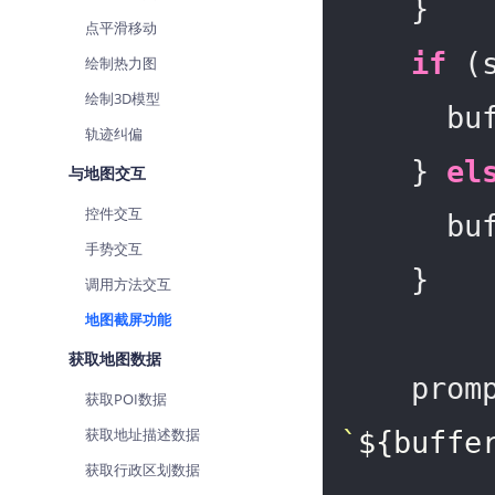
    }

点平滑移动
if
 (
绘制热力图
绘制3D模型
    
轨迹纠偏
    } 
el
与地图交互
控件交互
    
手势交互
    }

调用方法交互
地图截屏功能
获取地图数据
    p
获取POI数据
获取地址描述数据
`
${buffe
获取行政区划数据