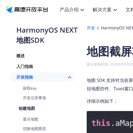
产品介绍
解决方案
文
空间智能
搜索定位
API
产品定价
JS AP
产品
NEW
产品介绍
解决方案
文档与支持
定价
HarmonyOS NEXT
开发
HarmonyOS NE
提供LBS领域的Agent解决方案
提
Web基础服务API
JS API
地图SDK
鸿蒙星河版定位SDK
产品定价
高级能力
鸿蒙
HOT
高德开放平台产品介绍
提供各行业LBS解决方案
高德开放平台开发文档与
开放平台产品定价
热门推荐
智能手表
NEW
鸿蒙星河版定位SDK
鸿蒙
地图截屏
服务支持
数据可视化JS
Web高级服务API
提供智能守护与运动出行解决方案
技术服务许可
企业智图Sa
优
Android定位
Android
查看全部文档
产品定价
概述
搜索
导航
HOT
地图组件
查看全部文档
物流服务API
智能眼镜
GeoHUB自定义地图
云图市场
NEW
位置、周边、行政区、ID等查询接口
轻松
浏览器定位
JS API提供G
最后更新时间: 2026年08月0
入门指南
智能眼镜实时导航及智慧出行解决方案
提
API
JS
Android
iOS
Andr
URI API
猎鹰服务 API
GeoHUB数据中心
逆地理编码
经纬度转换
定位
路线
HOT
开发指南
世界地图
O
地图 SDK 支持对当
NEW
基于LBS的定位服务
提供
地铁图 JS A
自定义地图
7大类44种
到
面向开发者提供全球范围内LBS服务
API
Android
iOS
API
获取key
括地图控件、Toast窗
地理/逆地理编码
猎鹰
认证开发商
商业授权相
智能两轮车
开发注意事项
NEW
位置名称与经纬度之间转换服务
提供
详细示例如下：
提
合规精确的两轮车场景导航
API
JS
Android
iOS
API
创建地图
地理围栏
货车
手机银行
NEW
显示地图
虚拟空间围栏服务
专业
this
.aMa
提供手机银行APP地图应用
API
Android
iOS
API
切换地图图层
天气查询
智能