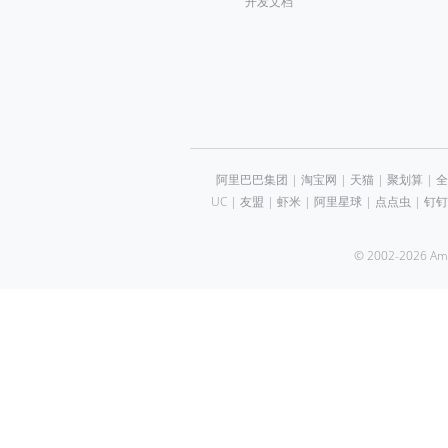
开发文档
阿里巴巴集团
|
淘宝网
|
天猫
|
聚划算
|
全
UC
|
友盟
|
虾米
|
阿里星球
|
点点虫
|
钉钉
© 2002-2026 