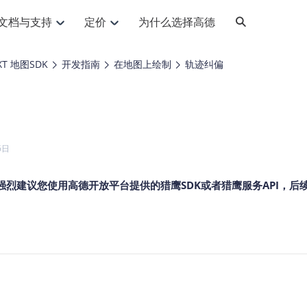
文档与支持
定价
为什么选择高德
网格化营销
三农场景可视化
API
品升级
路线导航
Android 平台
地图产品
iOS 平台
NEW
NEW
XT 地图SDK
开发指南
在地图上绘制
轨迹纠偏
提供银行网格化营销场景应用
提供乡村振兴三农场景应用
鸿蒙星河版导航SDK
Android 地图SDK
鸿蒙星河版地图SDK
iOS 地图SDK
NEW
HOT
智慧交通
社交
鸿蒙星河版导航SDK
鸿蒙星河版-轻量地图SDK
JS API
SaaS
优化交通资源配置，赋能智慧交通系统
Android 轻量版地图SDK
社交应用位置服务解决方案
iOS 轻量版地图SDK
id定位问题相关
导航
动态地图
HOT
HOT
出行
Android 定位SDK
运动
iOS 定位SDK
轻松地在APP中加入导航能力
动态地图展示、配置
提供Geolocation定位插件
6日
提供网约车等出行场景解决方案
运动类应用解决方案
ndroid
iOS
API
JS
Android
iOS
HarmonyOS
Android 导航SDK
iOS 导航SDK
换为详细结构化的地址
路线规划
3D地图
HOT
HOT
O2O
智能硬件
强烈建议您使用高德开放平台提供的
猎鹰SDK
或者
猎鹰服务API
，
后
提供步行、驾车等规划能力
3D动态地图展示、配置
 API
Android 猎鹰SDK
iOS 猎鹰SDK
4种地图元素可定制
到店、到家等多种O2O业务解决方案
智能硬件LBS解决方案
PI
JS
Android
iOS
猎鹰服务
地铁图
相关问题
上门服务调度
零售铺货
提供专业轨迹管理服务
简单易用的移动端地铁线路图开发接口
提供上门业务调度解决方案
零售快消行业，渠道铺货解决方案
PI
Android
iOS
JS
Android
iOS
货车路径规划
静态地图
专业的货车路径规划服务
灵活地将高德地图迁入应用网页
PI
Android
iOS
智能调度引擎
3D地形图