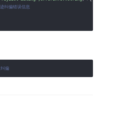
o 轨迹纠偏错误信息
束纠偏