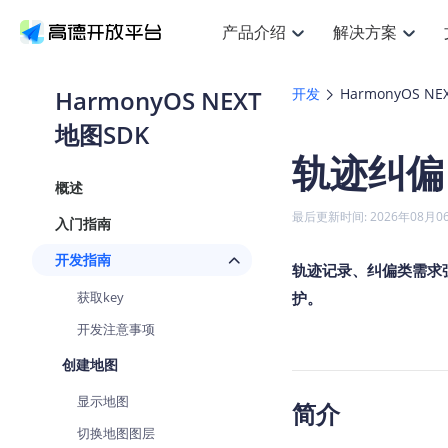
产品介绍
解决方案
空间智能
搜索定位
API
产品定价
JS 
产
NEW
产品介绍
解决方案
文档与支持
定价
HarmonyOS NEXT
开发
HarmonyOS NE
提供LBS领域的Agent解决方案
Web基础服务API
JS API
地图SDK
鸿蒙星河版定位SDK
产品定价
高级能力
HOT
高德开放平台产品介绍
提供各行业LBS解决方案
高德开放平台开发文档与
开放平台产品定价
热门推荐
智能手表
NEW
鸿蒙星河版定位SDK
轨迹纠偏
服务支持
数据可视化
Web高级服务API
提供智能守护与运动出行解决方案
技术服务许可
企业智图
Android定位
Andro
查看全部文档
产品定价
概述
搜索
HOT
地图组件
查看全部文档
物流服务API
智能眼镜
GeoHUB自定义地图
云图市场
NEW
位置、周边、行政区、ID等查询接口
浏览器定位
JS API
最后更新时间: 2026年08月0
入门指南
智能眼镜实时导航及智慧出行解决方案
API
JS
Android
iOS
A
URI API
猎鹰服务 API
GeoHUB数据中心
逆地理编码
经纬度转
定位
HOT
开发指南
世界地图
轨迹记录、纠偏类需求
NEW
基于LBS的定位服务
地铁图 JS
自定义地图
7大类4
面向开发者提供全球范围内LBS服务
API
Android
iOS
A
获取key
护。
地理/逆地理编码
认证开发商
商业授权
智能两轮车
开发注意事项
NEW
位置名称与经纬度之间转换服务
合规精确的两轮车场景导航
API
JS
Android
iOS
A
创建地图
地理围栏
手机银行
NEW
显示地图
虚拟空间围栏服务
简介
提供手机银行APP地图应用
API
Android
iOS
A
切换地图图层
天气查询