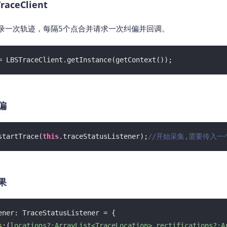
aceClient
记录一次轨迹，每隔5个点合并请求一次纠偏并回调。
= LBSTraceClient.getInstance(getContext());
偏
startTrace(
this
.traceStatusListener);
//开始采集,需要传入
果
s
:
(
locations?:ArrayList<TraceLocation>,rectifications?:A