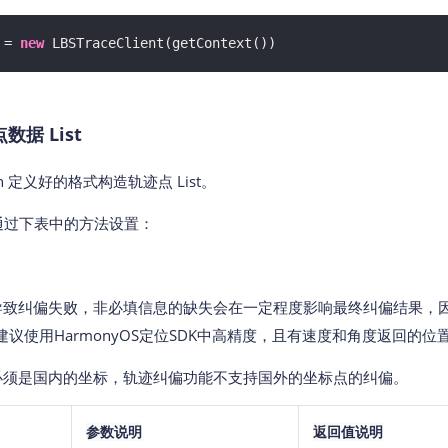
 = 
new
 LBSTraceClient(getContext())
数据 List
ion 定义好的格式构造轨迹点 List。
的信息通过下表中的方法设置：
导致纠偏失败，非必填信息的缺失会在一定程度影响最终纠偏结果，
建议使用
HarmonyOS
定位SDK
中高精度，且有速度和角度返回的位
必须是国内的坐标，轨迹纠偏功能不支持国外的坐标点的纠偏。
参数说明
返回值说明