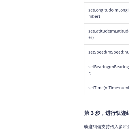
setLongitude(mLong
mber)
setLatitude(mLatitu
er)
setSpeed(mSpeed:n
setBearing(mBearin
r)
setTime(mTime:num
第 3 步，进行轨迹
轨迹纠偏支持传入多种