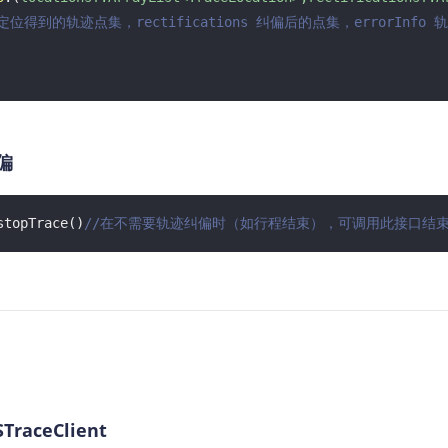
ns 定位得到的轨迹点集，rectifications 纠偏后的点集，errorInf
偏
stopTrace()
//在不需要轨迹纠偏时（如行程结束），可调用此接口结
raceClient