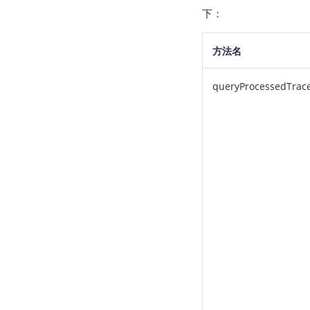
下：
方法名
queryProcessedTrac