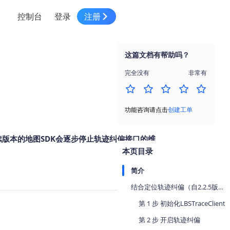
控制台
登录
注册
智慧物流
高级地图工具
鸿蒙星河版平台
高德地图小程序
大模型开发工具
服务
针对物流行业提供解决方案
这篇文档有帮助吗？
世界地图
鸿蒙星河版地图SDK
地图小程序
SKILL专区
常见问题
NEW
HOT
NEW
完全没有
非常有
电商
电商物流行业解决方案
自定义地图
鸿蒙星河版定位SDK
客户管理
MCP Server
创建工单
NEW
HOT
高德开放平台 CLI
地址服务
地图数据可视化 (LOCA)
鸿蒙星河版导航SDK
员工管理
示例中心
NEW
NEW
功能咨询请点击
创建工单
综合地址服务，满足客户全景化需求
地图数据中心 (GeoHUB)
送货提效
合规中心
企业智图
续版本的地图SDK会逐步停止轨迹纠偏接口的维
坐标拾取器
地图小程序API
技术服务
一张图轻松管理企业数据
本页目录
高德地图URI Web
空间智能开放平台
智能派单
简介
一站式精准智能派单解决方案
高德地图URI APP
结合定位轨迹纠偏（自2.2.5版本起支持）
空间智能开放平台
NEW
用真实空间信息解答业务问题
第 1 步 初始化LBSTraceClient
三维模型转换
第 2 步 开启轨迹纠偏
微信小程序插件