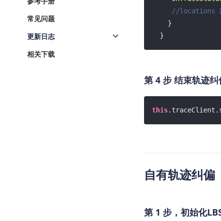
参考手册
//locatio
常见问题
    }

  }
更新日志
相关下载
第 4 步 结束轨迹纠
this
.traceClient.
自有轨迹纠偏
第 1 步，初始化LBST