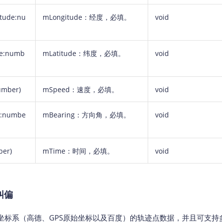
itude:nu
mLongitude：经度，
必填
。
void
de:numb
mLatitude：纬度，
必填
。
void
umber)
mSpeed：速度，
必填
。
void
g:numbe
mBearing：方向角，
必填
。
void
ber)
mTime：时间，
必填
。
void
纠偏
坐标系（高德、GPS原始坐标以及百度）的轨迹点数据，并且可支持