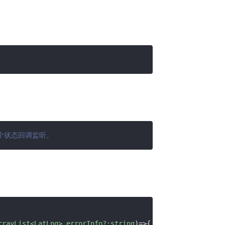
一个状态回调监听。
rrayList<LatLng>,errorInfo?:string
)=>
{
