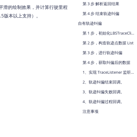
第 3 步 解析返回结果
平滑的绘制效果，并计算行驶里程（地图
地图Flutter插件
第 4 步 结束轨迹纠偏
2.5版本以上支持）。
地图名片
自有轨迹纠偏
第 1 步，初始化LBSTraceClient
第 2 步，构造轨迹点数据 List
第 3 步，进行轨迹纠偏
第 4 步，获取纠偏后的数据
1、实现 TraceListener 监听器。
2、轨迹纠偏结束回调。
3、轨迹纠偏失败回调。
4、轨迹纠偏过程回调。
注意事项