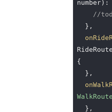
number):
//t
  },

onRide
RideRout
{

  },

onWalk
WalkRout
  },
