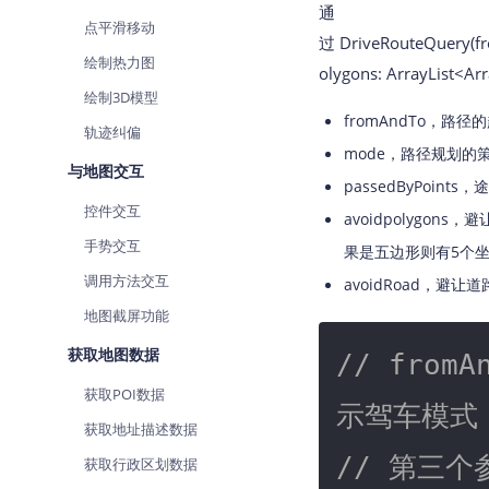
通
点平滑移动
过 DriveRouteQuery(fr
绘制热力图
olygons: ArrayLis
绘制3D模型
fromAndTo，路
轨迹纠偏
mode，路径规划的
与地图交互
passedByPoint
控件交互
avoidpolygo
手势交互
果是五边形则有5个
调用方法交互
avoidRoad，
地图截屏功能
获取地图数据
// from
获取POI数据
示驾车模式
获取地址描述数据
// 第三
获取行政区划数据