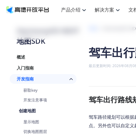
产品介绍
解决方案
文
空间智能
搜索定位
API
产品定价
JS AP
产品
NEW
产品介绍
解决方案
文档与支持
定价
HarmonyOS NEXT
开发
HarmonyOS NE
提供LBS领域的Agent解决方案
提
Web基础服务API
JS API
地图SDK
鸿蒙星河版定位SDK
产品定价
高级能力
鸿蒙
HOT
高德开放平台产品介绍
提供各行业LBS解决方案
高德开放平台开发文档与
开放平台产品定价
热门推荐
智能手表
NEW
鸿蒙星河版定位SDK
鸿蒙
驾车出行
服务支持
数据可视化JS
Web高级服务API
提供智能守护与运动出行解决方案
技术服务许可
企业智图Sa
优
Android定位
Android
查看全部文档
产品定价
概述
搜索
导航
HOT
地图组件
查看全部文档
物流服务API
智能眼镜
GeoHUB自定义地图
云图市场
NEW
位置、周边、行政区、ID等查询接口
轻松
浏览器定位
JS API提供G
最后更新时间: 2026年08月0
入门指南
智能眼镜实时导航及智慧出行解决方案
提
API
JS
Android
iOS
Andr
URI API
猎鹰服务 API
GeoHUB数据中心
逆地理编码
经纬度转换
定位
路线
HOT
开发指南
世界地图
O
NEW
基于LBS的定位服务
提供
地铁图 JS A
自定义地图
7大类44种
到
面向开发者提供全球范围内LBS服务
API
Android
iOS
API
获取key
地理/逆地理编码
猎鹰
认证开发商
驾车出行路线
商业授权相
智能两轮车
开发注意事项
NEW
位置名称与经纬度之间转换服务
提供
提
合规精确的两轮车场景导航
API
JS
Android
iOS
API
创建地图
地理围栏
货车
驾车路径规划可以根据起终
手机银行
NEW
显示地图
虚拟空间围栏服务
专业
提供手机银行APP地图应用
点。另外也可以自定义
API
Android
iOS
API
切换地图图层
天气查询
智能