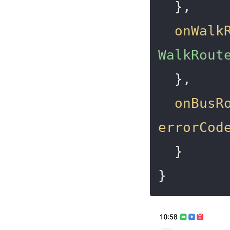
  },

onWalk
WalkRout
  },

onBusR
errorCod
  }

}