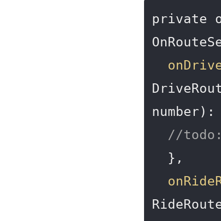
private o
OnRouteSe
onDriv
DriveRou
number):
//tod
  },

onRide
RideRout