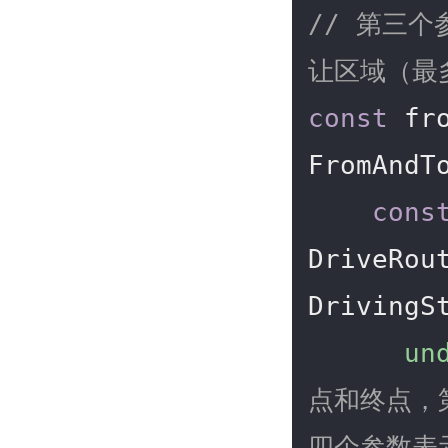
// 第三
让区域（最
const
 fr
FromAndT
cons
DriveRout
DrivingS
un
点和终点，
四个参数表