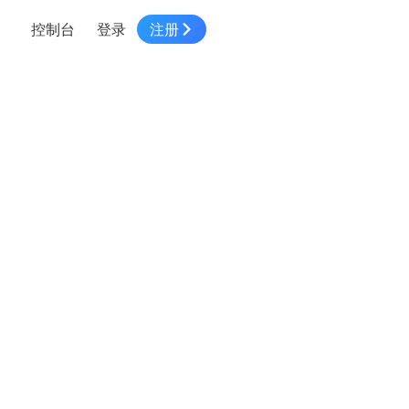
控制台
登录
注册
智慧物流
高级地图工具
鸿蒙星河版平台
高德地图小程序
大模型开发工具
服务
针对物流行业提供解决方案
世界地图
鸿蒙星河版地图SDK
地图小程序
SKILL专区
常见问题
NEW
HOT
NEW
电商
电商物流行业解决方案
自定义地图
鸿蒙星河版定位SDK
客户管理
MCP Server
创建工单
NEW
HOT
高德开放平台 CLI
地址服务
地图数据可视化 (LOCA)
鸿蒙星河版导航SDK
员工管理
示例中心
NEW
NEW
综合地址服务，满足客户全景化需求
地图数据中心 (GeoHUB)
送货提效
合规中心
企业智图
坐标拾取器
地图小程序API
技术服务
一张图轻松管理企业数据
高德地图URI Web
空间智能开放平台
智能派单
一站式精准智能派单解决方案
高德地图URI APP
空间智能开放平台
NEW
用真实空间信息解答业务问题
三维模型转换
微信小程序插件