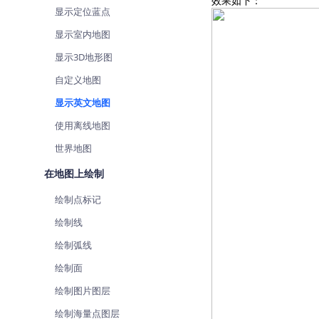
效果如下：
显示定位蓝点
查询目标区域当前/未来天气
显示室内地图
智能硬件定位
通过基站、Wifi获取位置信息
显示3D地形图
自定义地图
显示英文地图
使用离线地图
世界地图
在地图上绘制
绘制点标记
绘制线
绘制弧线
绘制面
绘制图片图层
绘制海量点图层