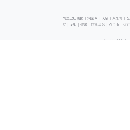
阿里巴巴集团
|
淘宝网
|
天猫
|
聚划算
|
全
UC
|
友盟
|
虾米
|
阿里星球
|
点点虫
|
钉钉
© 2002-2026 