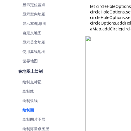
显示定位蓝点
查询目标区域当前/未来天气
智能
    let circleHoleOption
    circleHoleOptions.se
显示室内地图
智能硬件定位
物流
    circleHoleOptions.s
    circleOptions.ad
通过基站、Wifi获取位置信息
提供
显示3D地形图
    aMap.addCircle(circ
自定义地图
公交
查询
显示英文地图
使用离线地图
交通
查询
世界地图
在地图上绘制
高级
高级
绘制点标记
绘制线
绘制弧线
绘制面
绘制图片图层
绘制海量点图层