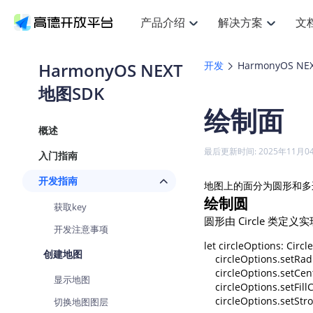
产品介绍
解决方案
文
空间智能
搜索定位
API
产品定价
JS AP
产品
NEW
产品介绍
解决方案
文档与支持
定价
HarmonyOS NEXT
开发
HarmonyOS NE
提供LBS领域的Agent解决方案
提
Web基础服务API
JS API
地图SDK
鸿蒙星河版定位SDK
产品定价
高级能力
鸿蒙
HOT
高德开放平台产品介绍
提供各行业LBS解决方案
高德开放平台开发文档与
开放平台产品定价
热门推荐
智能手表
NEW
鸿蒙星河版定位SDK
鸿蒙
绘制面
服务支持
数据可视化JS
Web高级服务API
提供智能守护与运动出行解决方案
技术服务许可
企业智图Sa
优
Android定位
Android
查看全部文档
产品定价
概述
搜索
导航
HOT
地图组件
查看全部文档
物流服务API
智能眼镜
GeoHUB自定义地图
云图市场
NEW
位置、周边、行政区、ID等查询接口
轻松
浏览器定位
JS API提供G
最后更新时间: 2025年11月0
入门指南
智能眼镜实时导航及智慧出行解决方案
提
API
JS
Android
iOS
Andr
URI API
猎鹰服务 API
GeoHUB数据中心
逆地理编码
经纬度转换
定位
路线
HOT
开发指南
地图上的面分为圆形和多
世界地图
O
NEW
基于LBS的定位服务
提供
地铁图 JS A
自定义地图
绘制圆
7大类44种
到
面向开发者提供全球范围内LBS服务
API
Android
iOS
API
获取key
圆形由 Circle 
地理/逆地理编码
猎鹰
认证开发商
商业授权相
智能两轮车
开发注意事项
NEW
位置名称与经纬度之间转换服务
提供
提
合规精确的两轮车场景导航
let circleOptions: Circl
API
JS
Android
iOS
API
创建地图
    circleOptions.se
地理围栏
货车
手机银行
    circleOptions.set
NEW
显示地图
虚拟空间围栏服务
专业
提供手机银行APP地图应用
    circleOptions.setF
API
Android
iOS
API
    circleOptions.set
切换地图图层
天气查询
智能