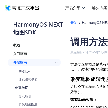
产品介绍
解决方案
空间智能
搜索定位
API
产品定价
NEW
产品介绍
解决方案
文档与支持
定价
HarmonyOS NEXT
开发
HarmonyOS NE
提供LBS领域的Agent解决方案
Web基础服务API
J
地图SDK
鸿蒙星河版定位SDK
产品定价
HOT
高德开放平台产品介绍
提供各行业LBS解决方案
高德开放平台开发文档与
开放平台产品定价
热门推荐
智能手表
NEW
鸿蒙星河版定位SDK
调用方法
服务支持
Web高级服务API
提供智能守护与运动出行解决方
技术服务许可
Android定位
查看全部文档
产品定价
概述
搜索
HOT
查看全部文档
物流服务API
智能眼镜
GeoHUB自定义地图
NEW
位置、周边、行政区、ID等查询
浏览器定位
最后更新时间: 2025年11月0
入门指南
智能眼镜实时导航及智慧出行解
API
JS
Android
iOS
U
猎鹰服务 API
GeoHUB数据中心
逆地理编码
定位
HOT
开发指南
方法交互的概念是从程
世界地图
NEW
基于LBS的定位服务
自定义地图
点）、改变地图的缩放
面向开发者提供全球范围内LBS
API
Android
iOS
获取key
地理/逆地理编码
认证开发商
改变地图旋转角
智能两轮车
开发注意事项
NEW
位置名称与经纬度之间转换服务
合规精确的两轮车场景导航
API
JS
Android
iOS
方法交互的核心方法均依赖
创建地图
地理围栏
效果）。
手机银行
NEW
显示地图
虚拟空间围栏服务
提供手机银行APP地图应用
带有动画效果：
API
Android
iOS
切换地图图层
天气查询
aMap.animateCamera(