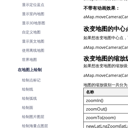
显示定位蓝点
查询目标区域当前/未来天气
不带有动画效果：
显示室内地图
智能硬件定位
aMap.moveCamera(Cam
通过基站、Wifi获取位置信息
显示3D地形图
改变地图的中心
自定义地图
如果想改变地图中心点
显示英文地图
aMap.moveCamera(Came
使用离线地图
改变地图的缩放
世界地图
如果想改变地图的缩放级别
在地图上绘制
aMap.moveCamera(Cam
绘制点标记
地图的缩放级别一共分为 
绘制线
名称
绘制弧线
zoomIn()
绘制面
zoomOut()
绘制图片图层
zoomTo(zoom)
newLatLngZoom(latL
绘制海量点图层