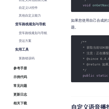
void
onGetNav
自定义UI控件
其他自定义能力
如果您使用自己合成的
货车路线规划与导航
题。
货车路线规划与导航
货运方案
/**

    * 获取当前SDK播
实用工具
    * 注意：正在
算路错误码
    * 
@since
 6.4.0
    * 
@return
 如果
参考手册
    */
public
static
示例代码
常见问题
更新日志
相关下载
自定义语音播