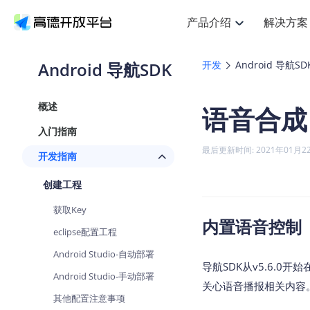
产品介绍
解决方案
空间智能
搜索定位
API
产品定价
NEW
产品介绍
解决方案
文档与支持
定价
Android 导航SDK
开发
Android 导航SD
提供LBS领域的Agent解决方案
Web基础服务API
J
鸿蒙星河版定位SDK
产品定价
HOT
高德开放平台产品介绍
提供各行业LBS解决方案
高德开放平台开发文档与
开放平台产品定价
热门推荐
智能手表
NEW
鸿蒙星河版定位SDK
概述
语音合成
服务支持
Web高级服务API
提供智能守护与运动出行解决方
技术服务许可
Android定位
查看全部文档
产品定价
入门指南
搜索
HOT
查看全部文档
物流服务API
智能眼镜
GeoHUB自定义地图
NEW
位置、周边、行政区、ID等查询
浏览器定位
最后更新时间: 2021年01月2
开发指南
智能眼镜实时导航及智慧出行解
API
JS
Android
iOS
U
猎鹰服务 API
GeoHUB数据中心
逆地理编码
定位
HOT
创建工程
世界地图
NEW
基于LBS的定位服务
自定义地图
面向开发者提供全球范围内LBS
API
Android
iOS
获取Key
地理/逆地理编码
认证开发商
内置语音控制
智能两轮车
NEW
eclipse配置工程
位置名称与经纬度之间转换服务
合规精确的两轮车场景导航
API
JS
Android
iOS
Android Studio-自动部署
地理围栏
导航SDK从v5.6.0
手机银行
NEW
Android Studio-手动部署
虚拟空间围栏服务
提供手机银行APP地图应用
关心语音播报相关内容
API
Android
iOS
其他配置注意事项
天气查询