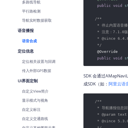
多路线导航
public
void
s
平行路检测
/**

导航实时数据获取
    * 停止内置语音
语音播报
    * 注意：7.1
    * @since 6.4.0
语音合成
    */
定位信息
    @Override

public
void
s
定位相关设置与回调
传入外部GPS数据
SDK 会通过AMapN
UI界面定制
成SDK（如：
阿里云语
自定义View简介
显示模式与视角
/**

    * 导航播报信息回
自定义标注
    * 
@param
 tex
自定义交通路线
    * 
@since
 5.3.0
自定义其他图面元素
    */