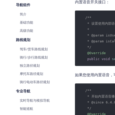
内置语音开关接口：
查询目标区域当前/未来天气
导航组件
简介
智能硬件定位
/**

通过基站、Wifi获取位置信息
基础功能
    * 设置使用内部语
    *

高级功能
    * 
@param
 isU
路线规划
    * 
@param
 isCa
    */
驾车/货车路线规划
@Override
骑行/步行路线规划
public
void
s
独立路径规划
摩托车路径规划
如果您使用内置语音，
骑行电动车路径规划
专业导航
/**  

    * 开始内置语音
实时导航与模拟导航
    * 
@since
 6.4.0
智能巡航
    */
@Override