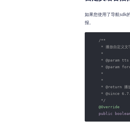
如果您使用了导航sd
报。
/**

     * 播放自定
     *

     * 
@param
 tt
     * 
@param
 fo
     *      
     *        
     * 
@return
 播
     * 
@since
 6.7.
     */
@Override
public
boolea