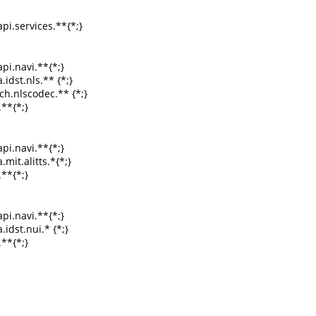
i.services.**{*;}

i.navi.**{*;}

idst.nls.** {*;}

h.nlscodec.** {*;}

**{*;}

i.navi.**{*;}

mit.alitts.*{*;}

**{*;}

i.navi.**{*;}

idst.nui.* {*;}

**{*;}