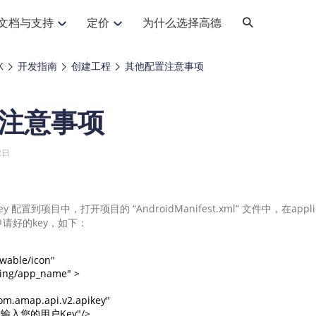
文档与支持
定价
为什么选择高德
网格化营销
三农场景可视化
API
品升级
路线导航
Android 平台
地图产品
iOS 平台
NEW
NEW
K
开发指南
创建工程
其他配置注意事项
提供银行网格化营销场景应用
提供乡村振兴三农场景应用
鸿蒙星河版导航SDK
Android 地图SDK
鸿蒙星河版地图SDK
iOS 地图SDK
NEW
HOT
智慧交通
社交
鸿蒙星河版导航SDK
鸿蒙星河版-轻量地图SDK
注意事项
JS API
SaaS
优化交通资源配置，赋能智慧交通系统
Android 轻量版地图SDK
社交应用位置服务解决方案
iOS 轻量版地图SDK
id定位问题相关
导航
动态地图
HOT
HOT
出行
Android 定位SDK
运动
iOS 定位SDK
轻松地在APP中加入导航能力
动态地图展示、配置
提供Geolocation定位插件
2日
提供网约车等出行场景解决方案
运动类应用解决方案
ndroid
iOS
API
JS
Android
iOS
HarmonyOS
Android 导航SDK
iOS 导航SDK
换为详细结构化的地址
路线规划
3D地图
HOT
HOT
O2O
智能硬件
提供步行、驾车等规划能力
3D动态地图展示、配置
 API
Android 猎鹰SDK
iOS 猎鹰SDK
4种地图元素可定制
到店、到家等多种O2O业务解决方案
智能硬件LBS解决方案
PI
JS
Android
iOS
配置到项目中，打开项目的 “AndroidManifest.xml” 文件中，在appli
申请好的key，如下：
猎鹰服务
地铁图
相关问题
上门服务调度
零售铺货
提供专业轨迹管理服务
简单易用的移动端地铁线路图开发接口
提供上门业务调度解决方案
零售快消行业，渠道铺货解决方案
PI
Android
iOS
JS
Android
iOS
wable/icon"

货车路径规划
静态地图
ring/app_name" >

专业的货车路径规划服务
灵活地将高德地图迁入应用网页
PI
Android
iOS
com.amap.api.v2.apikey"

智能调度引擎
3D地形图
ue="请输入您的用户Key"/>
