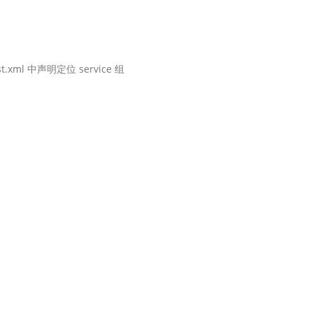
地图Flutter插件
地图名片
l 中声明定位 service 组