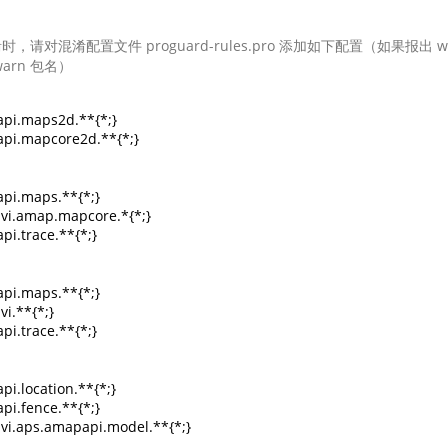
，请对混淆配置文件 proguard-rules.pro 添加如下配置（如果报出 war
arn 包名）
pi.maps2d.**{*;}

pi.mapcore2d.**{*;}

pi.maps.**{*;} 

vi.amap.mapcore.*{*;} 

i.trace.**{*;}

pi.maps.**{*;}

i.**{*;}

i.trace.**{*;}

i.location.**{*;}

i.fence.**{*;}

vi.aps.amapapi.model.**{*;}
