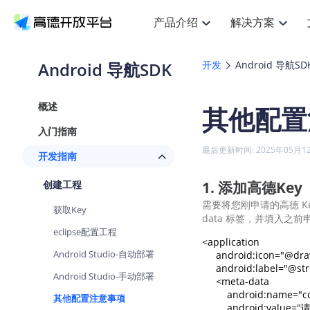
产品介绍
解决方案
空间智能
搜索定位
API
产品定价
JS 
产
NEW
产品介绍
解决方案
文档与支持
定价
Android 导航SDK
开发
Android 导航SD
提供LBS领域的Agent解决方案
Web基础服务API
JS API
鸿蒙星河版定位SDK
产品定价
高级能力
HOT
高德开放平台产品介绍
提供各行业LBS解决方案
高德开放平台开发文档与
开放平台产品定价
热门推荐
智能手表
NEW
鸿蒙星河版定位SDK
概述
其他配置
服务支持
数据可视化
Web高级服务API
提供智能守护与运动出行解决方案
技术服务许可
企业智图
Android定位
Andro
查看全部文档
产品定价
入门指南
搜索
HOT
地图组件
查看全部文档
物流服务API
智能眼镜
GeoHUB自定义地图
云图市场
NEW
位置、周边、行政区、ID等查询接口
浏览器定位
JS API
最后更新时间: 2025年05月1
开发指南
智能眼镜实时导航及智慧出行解决方案
API
JS
Android
iOS
A
URI API
猎鹰服务 API
GeoHUB数据中心
逆地理编码
经纬度转
定位
HOT
1. 添加高德Key
创建工程
世界地图
NEW
基于LBS的定位服务
地铁图 JS
自定义地图
7大类4
面向开发者提供全球范围内LBS服务
API
Android
iOS
A
需要将您刚申请的高德 Key 
获取Key
data 标签，并填入之前
地理/逆地理编码
认证开发商
商业授权
智能两轮车
NEW
eclipse配置工程
位置名称与经纬度之间转换服务
合规精确的两轮车场景导航
<application 

API
JS
Android
iOS
A
Android Studio-自动部署
     android:icon="@dra
地理围栏
     android:label="@st
手机银行
NEW
Android Studio-手动部署
虚拟空间围栏服务
     <meta-data

提供手机银行APP地图应用
API
Android
iOS
A
         android:name="
其他配置注意事项
天气查询
         android:val