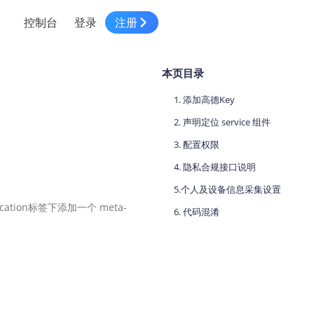
控制台
登录
注册
智慧物流
高级地图工具
鸿蒙星河版平台
高德地图小程序
大模型开发工具
服务
本页目录
针对物流行业提供解决方案
世界地图
鸿蒙星河版地图SDK
地图小程序
SKILL专区
常见问题
NEW
HOT
NEW
1. 添加高德Key
电商
电商物流行业解决方案
自定义地图
鸿蒙星河版定位SDK
客户管理
MCP Server
创建工单
NEW
HOT
2. 声明定位 service 组件
高德开放平台 CLI
地址服务
地图数据可视化 (LOCA)
鸿蒙星河版导航SDK
员工管理
示例中心
3. 配置权限
NEW
NEW
综合地址服务，满足客户全景化需求
4. 隐私合规接口说明
地图数据中心 (GeoHUB)
送货提效
合规中心
企业智图
5.个人及设备信息采集设置
坐标拾取器
地图小程序API
技术服务
一张图轻松管理企业数据
cation标签下添加一个 meta-
6. 代码混淆
高德地图URI Web
空间智能开放平台
智能派单
一站式精准智能派单解决方案
高德地图URI APP
空间智能开放平台
NEW
用真实空间信息解答业务问题
三维模型转换
微信小程序插件