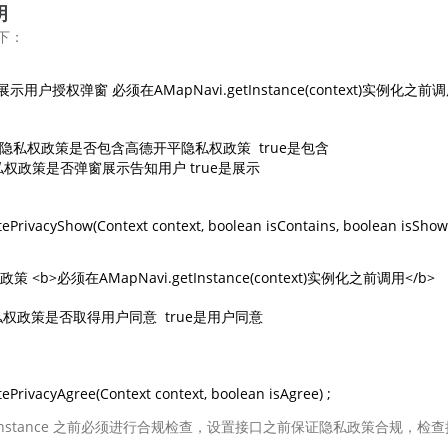
明
下：
户授权弹窗 必须在AMapNavi.getInstance(context)实例化之前调
ains: 隐私权政策是否包含高德开平隐私权政策  true是包含 

w: 隐私权政策是否弹窗展示告知用户 true是展示 

atePrivacyShow(Context context, boolean isContains, boolean isShow
<b>必须在AMapNavi.getInstance(context)实例化之前调用</b>

e:隐私权政策是否取得用户同意  true是用户同意

tePrivacyAgree(Context context, boolean isAgree) ;
.getInstance 之前必须进行合规检查，设置接口之前保证隐私政策合规，检