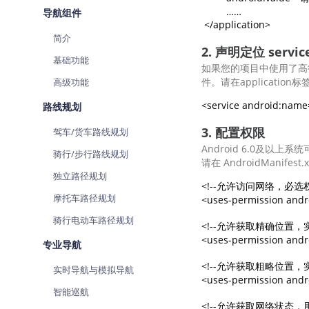
查询目标区域当前/未来天气
         ……

导航组件
 </application>
简介
智能硬件定位
2. 声明定位 servi
通过基站、Wifi获取位置信息
基础功能
如果您的项目中使用了高德定位
件。请在applicatio
高级功能
路线规划
3. 配置权限
驾车/货车路线规划
Android 6.0及以上系
骑行/步行路线规划
请在 AndroidManif
独立路径规划
<!--允许访问网络，必选权限
摩托车路径规划
<uses-permission andr
骑行电动车路径规划
<!--允许获取精确位置，实
<uses-permission andr
专业导航
<!--允许获取粗略位置，实
实时导航与模拟导航
<uses-permission and
智能巡航
<!--允许获取网络状态