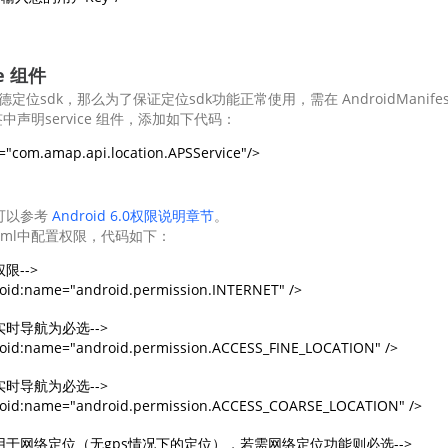
智能外勤调度，提升效益
卫星地形图还原真实地形地貌
物流服务
ce 组件
提供智慧物流API服务接口
sdk，那么为了保证定位sdk功能正常使用，需在 AndroidManifest.xm
n标签中声明service 组件，添加如下代码：
公交信息查询
查询公交信息
交通路况查询
查询交通态势情况
统可以参考
Android 6.0权限说明章节
。
est.xml中配置权限，代码如下：
高级路径规划
高级路径规划等能力
-->

oid:name="android.permission.INTERNET" />

时导航为必选-->

oid:name="android.permission.ACCESS_FINE_LOCATION" /> 

时导航为必选-->

roid:name="android.permission.ACCESS_COARSE_LOCATION" /> 

，用于网络定位（无gps情况下的定位），若需网络定位功能则必选-->
