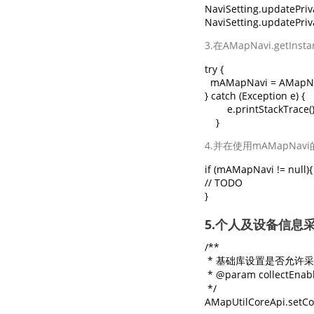
NaviSetting.updatePriva
NaviSetting.updatePriva
3.在AMapNavi.ge
try {

  mAMapNavi = AMapNavi
} catch (Exception e) {

        e.printStackTrace();
    }
4.并在使用mAMapN
if (mAMapNavi != null){

// TODO

}
5.个人及设备信息
/**

 * 基础库设置是否允许
 * @param collectEn
 */

AMapUtilCoreApi.setCol