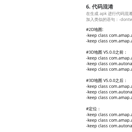
6. 代码混淆
在生成 apk 进行代码混淆时
加入类似的语句：-dontw
#2D地图:

-keep class com.amap.a
-keep class com.amap.a
#3D地图 V5.0.0之前：

-keep class com.amap.a
-keep class com.autona
-keep class com.amap.ap
#3D地图 V5.0.0之后： 

-keep class com.amap.a
-keep class com.autonav
-keep class com.amap.ap
#定位：

-keep class com.amap.ap
-keep class com.amap.ap
-keep class com.autona