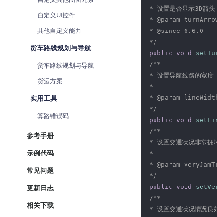
* 设置是否显示3D箭头
自定义UI控件
* @param turnArr
其他自定义能力
* @since 6.6.0

*/
货车路线规划与导航
public
void
setTu
/**

货车路线规划与导航
* 设置导航线路的宽度

货运方案
*

实用工具
* @param lineWid
*/
算路错误码
public
void
setLi
/**

参考手册
* 设置交通状况非常拥
示例代码
*

* @param veryJam
常见问题
*/
更新日志
public
void
setVe
/**

相关下载
* 设置交通状况情况良