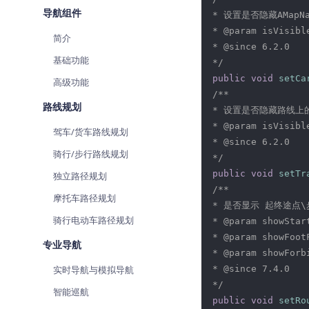
查询目标区域当前/未来天气
导航组件
* 设置是否隐藏AMapNa
* 
@param
 isVisib
简介
智能硬件定位
* 
@since
 6.2.0

通过基站、Wifi获取位置信息
基础功能
*/
public
void
setCa
高级功能
/**

路线规划
* 设置是否隐藏路线上
* @param isVisi
驾车/货车路线规划
* @since 6.2.0

骑行/步行路线规划
*/
public
void
setTr
独立路径规划
/**

摩托车路径规划
* 是否显示 起终途点\
骑行电动车路径规划
* @param showSt
* @param showFo
专业导航
* @param showFo
实时导航与模拟导航
* @since 7.4.0

*/
智能巡航
public
void
setRo