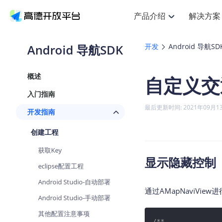
产品介绍
解决方案
空间智能
搜索定位
API
产品定价
NEW
产品介绍
解决方案
文档与支持
定价
Android 导航SDK
开发
Android 导航SD
提供LBS领域的Agent解决方案
Web基础服务API
J
鸿蒙星河版定位SDK
产品定价
HOT
高德开放平台产品介绍
提供各行业LBS解决方案
高德开放平台开发文档与
开放平台产品定价
热门推荐
智能手表
NEW
鸿蒙星河版定位SDK
概述
自定义交
服务支持
Web高级服务API
提供智能守护与运动出行解决方
技术服务许可
Android定位
查看全部文档
产品定价
入门指南
搜索
HOT
查看全部文档
物流服务API
智能眼镜
GeoHUB自定义地图
NEW
位置、周边、行政区、ID等查询
浏览器定位
最后更新时间: 2021年09月1
开发指南
智能眼镜实时导航及智慧出行解
API
JS
Android
iOS
U
猎鹰服务 API
GeoHUB数据中心
逆地理编码
定位
HOT
创建工程
世界地图
NEW
基于LBS的定位服务
自定义地图
面向开发者提供全球范围内LBS
API
Android
iOS
获取Key
地理/逆地理编码
认证开发商
显示隐藏控制
智能两轮车
NEW
eclipse配置工程
位置名称与经纬度之间转换服务
合规精确的两轮车场景导航
API
JS
Android
iOS
Android Studio-自动部署
地理围栏
通过AMapNaviVi
手机银行
NEW
Android Studio-手动部署
虚拟空间围栏服务
提供手机银行APP地图应用
API
Android
iOS
其他配置注意事项
天气查询
/**
