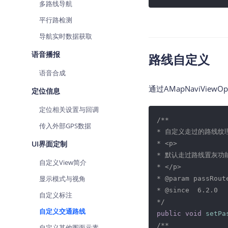
多路线导航
平行路检测
导航实时数据获取
语音播报
路线自定义
语音合成
通过AMapNaviViewOp
定位信息
定位相关设置与回调
/**

传入外部GPS数据
* 自定义走过的路线纹理
UI界面定制
* <p>

* 默认走过路线置灰功
自定义View简介
* </p>

显示模式与视角
* 
@param
 passRoute
* 
@since
  6.2.0

自定义标注
*/
自定义交通路线
public
void
setPa
/**

自定义其他图面元素